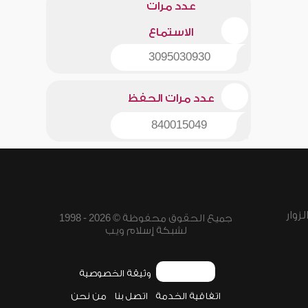
عدد مرات
الاستماع
3095030930
عدد مرات الحفظ
840015049
زوار
جميع الحقوق محفوظة © 2026 - 1998
لشبكة إسلام ويب
وثيقة الخصوصية
اتفاقية الخدمة
اتصل بنا
من نحن