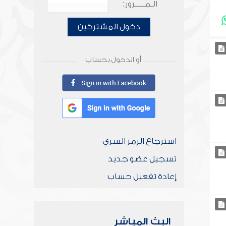
الـمـــــرور:
دخول المشتركين
أو الدخول بحساب
استرجاع الرمز السري
تسجيل عضو جديد
إعادة تفعيل حساب
البث المباشر