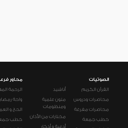
الصوتيات
محاور فرع
القرآن الكريم
أناشيد
الرحمة المه
محاضرات ودروس
متون علمية
واحة رمضان
ومنظومات
محاضرات مفرغة
الحج و العم
مختارات من الأذان
خطب جمعة
خطب جمع
أدعية و أذكار