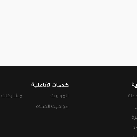
ية
خدمات تفاعلية
داة
المواريث
مشاركات ال
مواقيت الصلاة
رة
ة