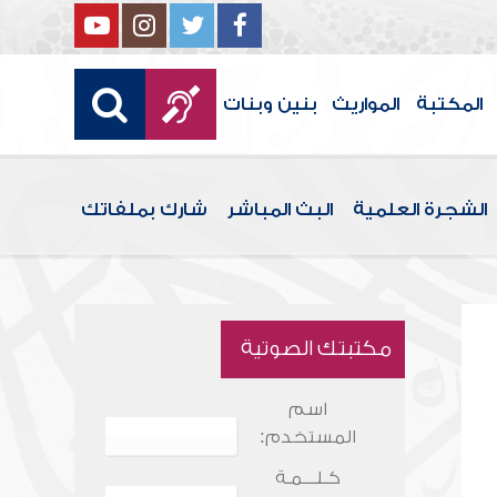
المكتبة
المواريث
بنين وبنات
الشجرة العلمية
البث المباشر
شارك بملفاتك
مكتبتك الصوتية
اسم
المستخدم:
كـلـــمـة