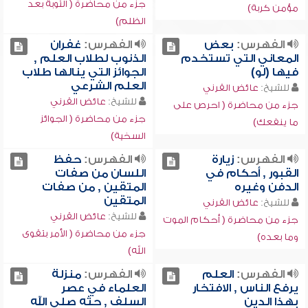
جزء من محاضرة ( التوبة بعد
مؤمن كربة)
الظلم)
الفهرس:
بعض
الفهرس:
غفران
المعاني التي تستخدم
الذنوب لطلاب العلم ,
فيها (لو)
الجوائز التي ينالها طلاب
العلم الشرعي
للشيخ:
عائض القرني
للشيخ:
عائض القرني
جزء من محاضرة ( احرص على
جزء من محاضرة ( الجوائز
ما ينفعك)
السخية)
الفهرس:
زيارة
الفهرس:
حفظ
القبور , أحكام في
اللسان من صفات
الدفن وغيره
المتقين , من صفات
المتقين
للشيخ:
عائض القرني
للشيخ:
عائض القرني
جزء من محاضرة ( أحكام الموت
جزء من محاضرة ( الأمر بتقوى
وما بعده)
الله)
الفهرس:
العلم
الفهرس:
منزلة
يرفع الناس , الافتخار
العلماء في عصر
بهذا الدين
السلف , حثه صلى الله