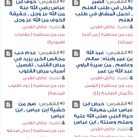
الفهرس:
الصبر
الفهرس:
خوف ابن
والذل في طلب العلم
عباس رضي الله عنه
, تحمل المشاق في طلب
من الله عز وجل , حقيقة
العلم
الخوف من الله عز وجل
للشيخ:
عائض القرني
للشيخ:
عائض القرني
جزء من محاضرة ( من أخبار
جزء من محاضرة ( مقامات
علمائنا)
العبودية)
الفهرس:
عبد الله
الفهرس:
عدم حب
بن عمر وابناه: سالم،
مجالس الخير يزيد في
وعاصم , من سيرة الراوي
مرض القلب , تفصيل
عبد الله بن عمر
أسباب مرض القلوب
للشيخ:
عائض القرني
للشيخ:
عائض القرني
جزء من محاضرة ( التوسل
جزء من محاضرة ( دواء القلوب
بالأعمال الصالحة (1))
المريضة)
الفهرس:
حرص ابن
الفهرس:
صور من
عباس على معرفة
خشية ابن عباس , ابن
حياة النبي صلى الله عليه
عباس
وسلم وسنته , ابن عباس
للشيخ:
عائض القرني
للشيخ:
عائض القرني
جزء من محاضرة ( رجال صدقوا
جزء من محاضرة ( رجال صدقوا