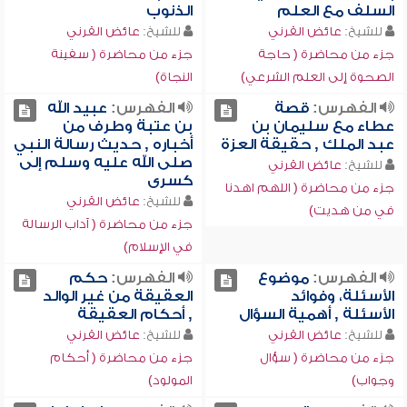
السلف مع العلم
الذنوب
للشيخ:
عائض القرني
للشيخ:
عائض القرني
جزء من محاضرة ( حاجة
جزء من محاضرة ( سفينة
الصحوة إلى العلم الشرعي)
النجاة)
الفهرس:
قصة
الفهرس:
عبيد الله
عطاء مع سليمان بن
بن عتبة وطرف من
عبد الملك , حقيقة العزة
أخباره , حديث رسالة النبي
صلى الله عليه وسلم إلى
للشيخ:
عائض القرني
كسرى
جزء من محاضرة ( اللهم اهدنا
للشيخ:
عائض القرني
في من هديت)
جزء من محاضرة ( آداب الرسالة
في الإسلام)
الفهرس:
موضوع
الفهرس:
حكم
الأسئلة، وفوائد
العقيقة من غير الوالد
الأسئلة , أهمية السؤال
, أحكام العقيقة
للشيخ:
عائض القرني
للشيخ:
عائض القرني
جزء من محاضرة ( سؤال
جزء من محاضرة ( أحكام
وجواب)
المولود)