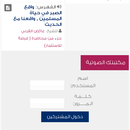
الفهرس:
واقع
الصبر في حياة
المسلمين , واقعنا مع
الحديث
للشيخ:
عائض القرني
جزء من محاضرة ( فرصة
للاستثمار)
مكتبتك الصوتية
اسم
المستخدم:
كـلـــمـة
الـمـــــرور:
دخول المشتركين