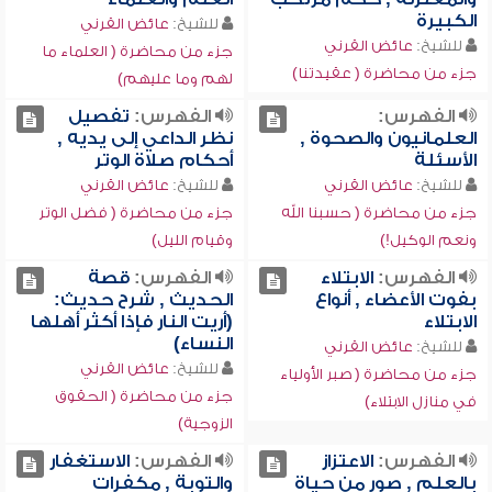
الكبيرة
للشيخ:
عائض القرني
للشيخ:
عائض القرني
جزء من محاضرة ( العلماء ما
جزء من محاضرة ( عقيدتنا)
لهم وما عليهم)
الفهرس:
الفهرس:
تفصيل
العلمانيون والصحوة ,
نظر الداعي إلى يديه ,
الأسئلة
أحكام صلاة الوتر
للشيخ:
عائض القرني
للشيخ:
عائض القرني
جزء من محاضرة ( حسبنا الله
جزء من محاضرة ( فضل الوتر
ونعم الوكيل!)
وقيام الليل)
الفهرس:
الابتلاء
الفهرس:
قصة
بفوت الأعضاء , أنواع
الحديث , شرح حديث:
الابتلاء
(أريت النار فإذا أكثر أهلها
النساء)
للشيخ:
عائض القرني
للشيخ:
عائض القرني
جزء من محاضرة ( صبر الأولياء
جزء من محاضرة ( الحقوق
في منازل الابتلاء)
الزوجية)
الفهرس:
الاعتزاز
الفهرس:
الاستغفار
بالعلم , صور من حياة
والتوبة , مكفرات