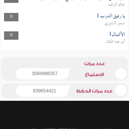
خالد الراشد
يا رفيق الدرب 1
0
سمير البشيري
الأشبال1
0
أبو عبد الملك
عدد مرات
3094998357
الاستماع
عدد مرات الحفظ
839654421