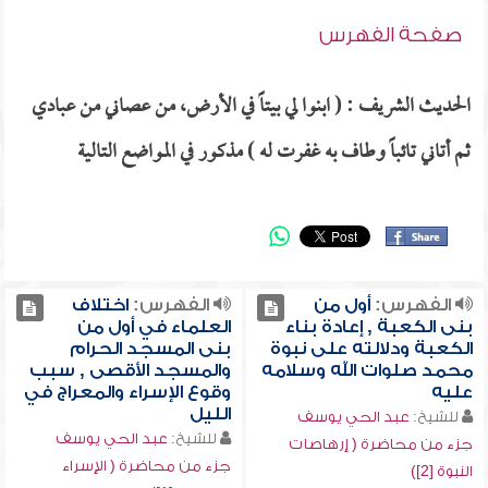
صفحة الفهرس
الحديث الشريف : ( ابنوا لي بيتاً في الأرض، من عصاني من عبادي
ثم أتاني تائباً وطاف به غفرت له ) مذكور في المواضع التالية
الفهرس:
أول من
الفهرس:
اختلاف
بنى الكعبة , إعادة بناء
العلماء في أول من
الكعبة ودلالته على نبوة
بنى المسجد الحرام
محمد صلوات الله وسلامه
والمسجد الأقصى , سبب
عليه
وقوع الإسراء والمعراج في
الليل
للشيخ:
عبد الحي يوسف
للشيخ:
عبد الحي يوسف
جزء من محاضرة ( إرهاصات
جزء من محاضرة ( الإسراء
النبوة [2])