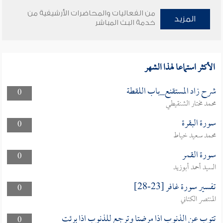
من الفعاليات والمحاضرات الأرشيفية من
المزيد
خدمة البث المباشر
الأكثر استماعا لهذا الشهر
شرح زاد المستقنع_باب اللقطة
0
محمد مختار الشنقيطي
سورة البقرة
0
محمد سعيد خياط
سورة القمر
0
السيد أحمد أبوزيد
تفسير سورة غافر [23-28]
0
المنتصر الكتاني
تتوب عن الذنوب اذا مرضتا وترجع للذنوب اذا برئت
0