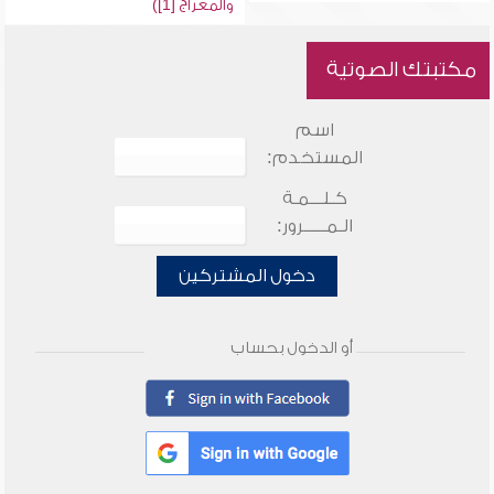
والمعراج [1])
مكتبتك الصوتية
اسم
المستخدم:
كـلـــمـة
الـمـــــرور:
دخول المشتركين
أو الدخول بحساب