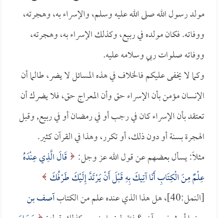
مولد رسول الله صلى الله عليه وسلم، والإسراء به، وهجرته،
ووفاته. فكان مولده في ربيع، وكذلك الإسراء به، وهجرته،
ووفاته صلوات ربي وسلامه عليه.
وكما لا يخفى عليكم فالخلاف في هذه المسائل لا يضر، طالما أن
الإنسان مؤمن بأن الإسراء حق وأن المعراج حق، فلا يضرك أن
تعتقد بأن الإسراء كان في رجب أو في رمضان أو في ربيع, وقبل
الهجرة بسنة أو دون ذلك، أو تكرر، وهذا في القرآن كثير.
مثلاً: يسأل بعضهم عن قول الله عز وجل:
قَالَ الَّذِي عِنْدَهُ
عِلْمٌ مِنَ الْكِتَابِ أَنَا آتِيكَ بِهِ قَبْلَ أَنْ يَرْتَدَّ إِلَيْكَ طَرْفُكَ
[النمل:40]، هل هذا الذي عنده علم من الكتاب
آصف بن