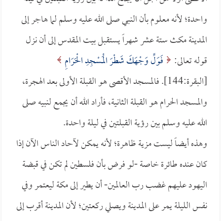
واحدة؛ لأنه معلوم بأن النبي صلى الله عليه وسلم لما هاجر إلى
المدينة مكث ستة عشر شهراً يستقبل بيت المقدس إلى أن نزل
قوله تعالى:
فَوَلِّ وَجْهَكَ شَطْرَ الْمَسْجِدِ الْحَرَامِ
[البقرة:144]. فالمسجد الأقصى هو القبلة الأولى بعد الهجرة،
والمسجد الحرام هو القبلة الثانية، فأراد الله أن يجمع لنبيه صلى
الله عليه وسلم بين رؤية القبلتين في ليلة واحدة.
وهذه أيضاً ليست مزية ظاهرة؛ لأنه يمكن لآحاد الناس الآن إذا
كان عنده طائرة خاصة -لو فرض بأن فلسطين لم تكن في قبضة
اليهود عليهم غضب رب العالمين- أن يطير إلى مكة ليعتمر وفي
نفس الليلة يمر على المدينة ويصلي ركعتين؛ لأن المدينة أقرب إلى