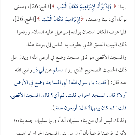
ربنا:
وَإِذْ بَوَّأْنَا لِإِبْرَاهِيمَ مَكَانَ الْبَيْتِ
[الحج:26]، ومعنى
بوأنا، أي: بينا وعلمنا،
لِإِبْرَاهِيمَ مَكَانَ الْبَيْتِ
[الحج:26]،
فلما عرف المكان استعان بولده إسماعيل عليه السلام ورفعوا
ذلك البيت العتيق الذي يطوف به الناس إلى يومنا هذا.
والمسجد الأقصى هو ثاني مسجد وضع في أرض الله؛ ويدل على
ذلك الحديث الصحيح الذي رواه
مسلم
عن
أبي ذر
رضي الله
عنه قال: (
قلت: يا رسول الله! أي المساجد وضع في الأرض
أولا؟ قال: المسجد الحرام، قلت: ثم أي؟ قال: المسجد الأقصى،
قلت: كم كان بينهما؟ قال: أربعون سنة
).
ولذلك ليس أول من بناه سليمان أبداً، وإنما سليمان جدد بناءه؛
لأنه لو فرضنا فرضاً بأن أول من بنى المسجد الحرام إبراهيم،