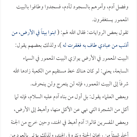
وفضل آدم، وأمرهم بالسجود لـآدم، فسجدوا وطافوا بالبيت
المعمور يستغفرون.
تقول بعض الروايات: فقال الله لهم: (
ابنوا بيتاً في الأرض، من
أذنب من عبادي طاف به فغفرت له
)، ولذلك بعضهم يقول:
البيت المعمور في الأرض يوازي البيت المعمور في السماء
السابعة، يعني: لو كان هناك خط مستقيم من الكعبة زادها الله
شرفاً إلى البيت المعمور، فإنه لن يتعرج ولن ينحرف.
وبعض العلماء يقول: بل أول من بناه آدم عليه السلام، فإنه لما
أكل من الشجرة التي نهي عن الأكل منها، وأهبط إلى الأرض،
وبعض المفسرين قالوا: آدم أهبط في الهند، وحين خرج من الجنة
أخذ شيئاً من ريحان الجنة ونثره في الهند، ولذلك يؤتى بالعود من