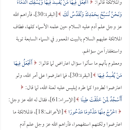
والملائكة قالوا:
أَتَجْعَلُ فِيهَا مَنْ يُفْسِدُ فِيهَا وَيَسْفِكُ الدِّمَاءَ
وَنَحْنُ نُسَبِّحُ بِحَمْدِكَ وَنُقَدِّسُ لَكَ
[البقرة:30]، فأراهم الله
عز وجل علم آدم عليه السلام حين علمه الأسماء كلها، فطاف
الملائكة عليهم السلام بالبيت المعمور في السماء السابعة توبة
واستغفاراً من سؤالهم.
ومعلوم بأنهم ما سألوا سؤال اعتراض لما قالوا:
أَتَجْعَلُ فِيهَا
مَنْ يُفْسِدُ فِيهَا
[البقرة:30]، فما اعترضوا على أمر الله، ولو
اعترضوا لطردوا كما طرد إبليس عليه لعنة الله، لما قال:
أَأَسْجُدُ لِمَنْ خَلَقْتَ طِينًا
[الإسراء:61]، فقال له الله عز وجل:
اخْرُجْ مِنْهَا مَذْءُومًا مَدْحُورًا
[الأعراف:18]، فالملائكة ما
اعترضوا ولكنهم استفهموا، فأراهم الله عز وجل علم آدم