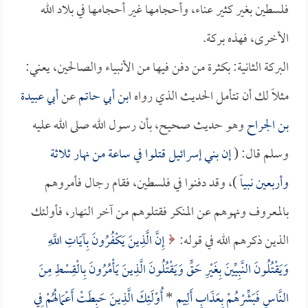
فلسطين بغير كثير عناء، وأحجامها غير أحجامها في بلاد الله
الأخرى، فهذه بركة.
البركة الثانية: بكثرة من دفن فيها من الأنبياء والصالحين، يعني:
مثلاً لك أن تتأمل الحديث الذي رواه
ابن أبي حاتم
عن
أبي عبيدة
بن الجراح
وهو حديث صحيح، بأن رسول الله صلى الله عليه
وسلم قال: (
إن بني إسرائيل قتلوا في ساعة من نهار ثلاثة
وأربعين نبياً
)، وقد دفنوا في فلسطين، فقام رجال فأمروهم
بالمعروف ونهوهم عن المنكر فقتلوهم من آخر النهار، فأولئك
الذين ذكرهم الله في قوله:
إِنَّ الَّذِينَ يَكْفُرُونَ بِآيَاتِ اللَّهِ
وَيَقْتُلُونَ النَّبِيِّينَ بِغَيْرِ حَقٍّ وَيَقْتُلُونَ الَّذِينَ يَأْمُرُونَ بِالْقِسْطِ مِنَ
النَّاسِ فَبَشِّرْهُمْ بِعَذَابٍ أَلِيمٍ
*
أُوْلَئِكَ الَّذِينَ حَبِطَتْ أَعْمَالُهُمْ فِي