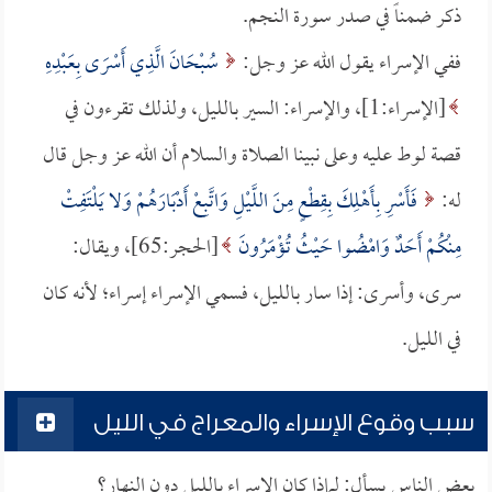
ذكر ضمناً في صدر سورة النجم.
ففي الإسراء يقول الله عز وجل:
سُبْحَانَ الَّذِي أَسْرَى بِعَبْدِهِ
[الإسراء:1]، والإسراء: السير بالليل، ولذلك تقرءون في
قصة لوط عليه وعلى نبينا الصلاة والسلام أن الله عز وجل قال
له:
فَأَسْرِ بِأَهْلِكَ بِقِطْعٍ مِنَ اللَّيْلِ وَاتَّبِعْ أَدْبَارَهُمْ وَلا يَلْتَفِتْ
مِنْكُمْ أَحَدٌ وَامْضُوا حَيْثُ تُؤْمَرُونَ
[الحجر:65]، ويقال:
سرى، وأسرى: إذا سار بالليل، فسمي الإسراء إسراء؛ لأنه كان
في الليل.
سبب وقوع الإسراء والمعراج في الليل
بعض الناس يسأل: لماذا كان الإسراء بالليل دون النهار؟