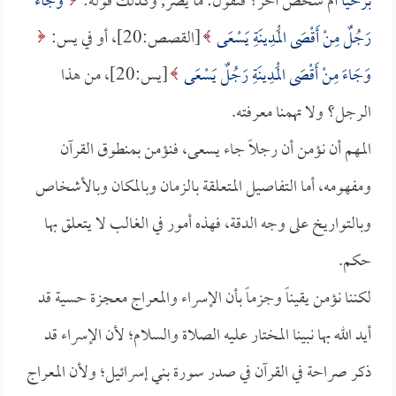
برخيا
أم شخص آخر؟ فنقول: ما يضر, وكذلك قوله:
وَجَاءَ
رَجُلٌ مِنْ أَقْصَى الْمَدِينَةِ يَسْعَى
[القصص:20]، أو في يس:
وَجَاءَ مِنْ أَقْصَى الْمَدِينَةِ رَجُلٌ يَسْعَى
[يس:20]، من هذا
الرجل؟ ولا تهمنا معرفته.
المهم أن نؤمن أن رجلاً جاء يسعى، فنؤمن بمنطوق القرآن
ومفهومه، أما التفاصيل المتعلقة بالزمان وبالمكان وبالأشخاص
وبالتواريخ على وجه الدقة، فهذه أمور في الغالب لا يتعلق بها
حكم.
لكننا نؤمن يقيناً وجزماً بأن الإسراء والمعراج معجزة حسية قد
أيد الله بها نبينا المختار عليه الصلاة والسلام؛ لأن الإسراء قد
ذكر صراحة في القرآن في صدر سورة بني إسرائيل؛ ولأن المعراج