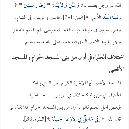
الله عز وجل يقسم بـــ
وَالتِّينِ وَالزَّيْتُونِ
*
وَطُورِ سِينِينَ
*
وَهَذَا الْبَلَدِ الأَمِينِ
[التين:1-3]، فالتين والزيتون في الشام،
وطور سينين في سيناء حيث كلم الله موسى، ثم يقسم الله عز
وجل بالبلد الأمين الذي فيه محمد صلى الله عليه وسلم.
اختلاف العلماء في أول من بنى المسجد الحرام والمسجد
الأقصى
المسجد الأقصى أيها الإخوة الكرام! من الذي بناه؟
الخلاف في من بناه كالخلاف في من بنى المسجد الحرام.
فبعض أهل العلم قالوا: أول من بنى المسجد الحرام الملائكة، لما
قال الله:
إِنِّي جَاعِلٌ فِي الأَرْضِ خَلِيفَةً
[البقرة:30]،