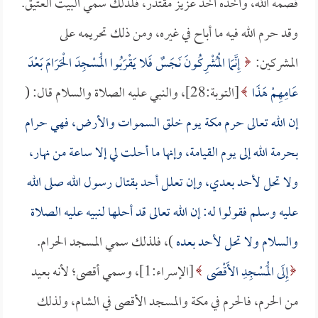
قصمه الله، وأخذه أخذ عزيز مقتدر، فلذلك سمي البيت العتيق.
وقد حرم الله فيه ما أباح في غيره، ومن ذلك تحريمه على
المشركين:
إِنَّمَا الْمُشْرِكُونَ نَجَسٌ فَلا يَقْرَبُوا الْمَسْجِدَ الْحَرَامَ بَعْدَ
عَامِهِمْ هَذَا
[التوبة:28]، والنبي عليه الصلاة والسلام قال: (
إن الله تعالى حرم مكة يوم خلق السموات والأرض، فهي حرام
بحرمة الله إلى يوم القيامة، وإنها ما أحلت لي إلا ساعة من نهار،
ولا تحل لأحد بعدي، وإن تعلل أحد بقتال رسول الله صلى الله
عليه وسلم فقولوا له: إن الله تعالى قد أحلها لنبيه عليه الصلاة
والسلام ولا تحل لأحد بعده
)، فلذلك سمي المسجد الحرام.
إِلَى الْمَسْجِدِ الأَقْصَى
[الإسراء:1]، وسمي أقصى؛ لأنه بعيد
من الحرم، فالحرم في مكة والمسجد الأقصى في الشام، ولذلك