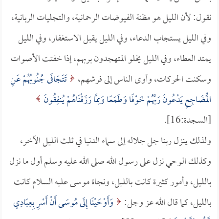
نقول: لأن الليل هو مظنة الفيوضات الرحمانية، والتجليات الربانية،
وفي الليل يستجاب الدعاء، وفي الليل يقبل الاستغفار، وفي الليل
يمتد العطاء، وفي الليل يخلو المتهجدون بربهم، إذا خفتت الأصوات
وسكنت الحركات، وأوى الناس إلى فرشهم،
تَتَجَافَى جُنُوبُهُمْ عَنِ
الْمَضَاجِعِ يَدْعُونَ رَبَّهُمْ خَوْفًا وَطَمَعًا وَمِمَّا رَزَقْنَاهُمْ يُنفِقُونَ
[السجدة:16].
ولذلك ينزل ربنا جل جلاله إلى سماء الدنيا في ثلث الليل الآخر،
وكذلك الوحي نزل على رسول الله صلى الله عليه وسلم أول ما نزل
بالليل، وأمور كثيرة كانت بالليل، ونجاة موسى عليه السلام كانت
بالليل، كما قال الله عز وجل:
وَأَوْحَيْنَا إِلَى مُوسَى أَنْ أَسْرِ بِعِبَادِي