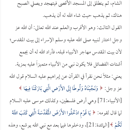
الشام، ثم ينطلق إلى المسجد الأقصى فيتهجد ويصلي الصبح
هناك، ثم يذهب حيث شاء الله له أن يذهب.
القول الثالث: وهو الأقرب والعلم عند الله تعالى: أن الله عز
وجل اختار لنبيه صلى الله عليه وسلم الإسراء إلى بيت المقدس؛
لأن بيت المقدس مهاجر الأنبياء قبله، فأراد الله له أن يجمع
أشتات الفضائل فلا يكون نبي من الأنبياء متميزاً عليه بمزية.
يعني: مثلاً نحن نقرأ في القرآن عن إبراهيم عليه السلام قول الله
عز وجل:
وَنَجَّيْنَاهُ وَلُوطًا إِلَى الأَرْضِ الَّتِي بَارَكْنَا فِيهَا
[الأنبياء:71] وهي أرض فلسطين، وكذلك موسى عليه السلام
لما قال لقومه:
يَا قَوْمِ ادْخُلُوا الأَرْضَ الْمُقَدَّسَةَ الَّتِي كَتَبَ اللَّهُ
لَكُمْ
[المائدة:21]، ودخلوها فيما بعد مع نبي الله يوشع، وهذه