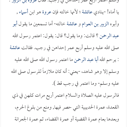
وسلم اعتمر أربع عمر إحداهن في رجب. فقال
عروة بن الزبير
:
يا أماه! -ينادي
عائشة
؛ لأنها خالته فإن
عروة
هو ابن
أسماء
,
وأبوه
الزبير بن العوام
و
عائشة
خالته- أما تسمعين ما يقول
أبو
عبد الرحمن
؟ قالت: وما يقول؟ قال: يقول: اعتمر رسول الله
صلى الله عليه وسلم أربع عمر إحداهن في رجب. فقالت
عائشة
: يرحم الله
أبا عبد الرحمن
ما اعتمر رسول الله صلى الله عليه
وسلم إلا وهو شاهد، -يعني: أنه كان ملازماً للرسول صلى الله
عليه وسلم- وما اعتمر في رجب قط ).
فالرسول عليه الصلاة والسلام اعتمر أربع مرات كلهن في ذي
القعدة، عمرة الحديبية التي حصر فيها, ومنع من بلوغ الحرم،
وبعدها بعام عمرة القضية أو عمرة القضاء، ثم عمرة الجعرانة