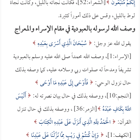
إِنَّكُمْ مُتَّبَعُونَ
[الشعراء:52]، فكانت نجاته بالليل، وكانت نجاة
لوط بالليل، وقس على ذلك أموراً كثيرة.
وصف الله لرسوله بالعبودية في مقام الإسراء والمعراج
يقول الله عز وجل:
سُبْحَانَ الَّذِي أَسْرَى بِعَبْدِهِ
[الإسراء:1]، وصف الله محمداً صلى الله عليه وسلم بالعبودية
تشريفاً ومدحاً له صلوات ربي وسلامه عليه، كما وصفه بذلك
حال نزول الوحي:
فَأَوْحَى إِلَى عَبْدِهِ مَا أَوْحَى
[النجم:10]، ووصفه بذلك في حال بيان نصرته له:
أَلَيْسَ
اللَّهُ بِكَافٍ عَبْدَهُ
[الزمر:36] ، ووصفه بذلك في حال تنزل
القرآن:
الْحَمْدُ لِلَّهِ الَّذِي أَنزَلَ عَلَى عَبْدِهِ الْكِتَابَ
[الكهف:1]،
وَإِنْ كُنتُمْ فِي رَيْبٍ مِمَّا نَزَّلْنَا عَلَى عَبْدِنَا