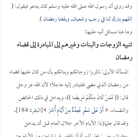
وقد روي أن رسول الله صلى الله عليه وسلم كان يدعو فيقول: (
اللهم بارك لنا في رجب وشعبان, وبلغنا رمضان
).
وها هنا مسائل أنبه عليها:
تنبيه الزوجات والبنات وغيرهم إلى المبادرة إلى قضاء
رمضان
المسألة الأولى: ذكروا زوجاتكم وبناتكم بأن من كان عليها قضاء
من رمضان الذي مضى فلتبادر إليه عاجلاً؛ لأن الله عز وجل
قال: (( فَمَنْ كَانَ مِنْكُمْ مَرِيضًا ))، ويدخل في ذلك الحائض
والنفساء،
أَوْ عَلَى سَفَرٍ فَعِدَّةٌ مِنْ أَيَّامٍ أُخَرَ
[البقرة:184]،
وقد قال علماؤنا: الأيام الأخر خلال العام قبل أن يدخل
رمضان، يعني: يحق للمرأة أن تقضي فيما شاءت من الأيام حتى