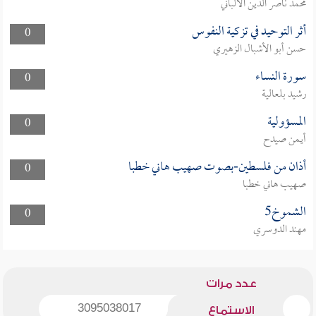
محمد ناصر الدين الألباني
أثر التوحيد في تزكية النفوس
0
حسن أبو الأشبال الزهيري
سورة النساء
0
رشيد بلعالية
المسؤولية
0
أيمن صيدح
أذان من فلسطين-بصوت صهيب هاني خطبا
0
صهيب هاني خطبا
الشموخ5
0
مهند الدوسري
عدد مرات
3095038017
الاستماع