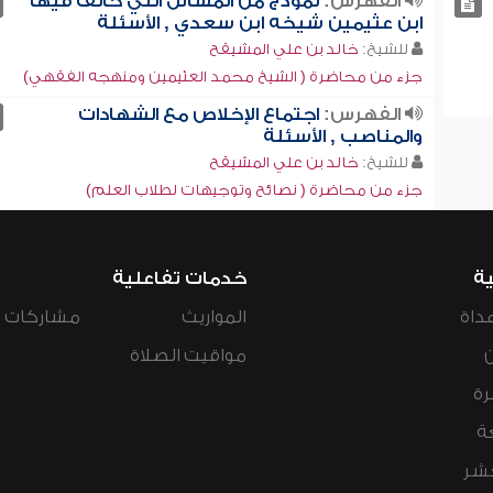
الفهرس:
نموذج من المسائل التي خالف فيها
ابن عثيمين شيخه ابن سعدي , الأسئلة
للشيخ:
خالد بن علي المشيقح
جزء من محاضرة ( الشيخ محمد العثيمين ومنهجه الفقهي)
الفهرس:
اجتماع الإخلاص مع الشهادات
والمناصب , الأسئلة
للشيخ:
خالد بن علي المشيقح
جزء من محاضرة ( نصائح وتوجيهات لطلاب العلم)
ية
خدمات تفاعلية
داة
المواريث
مشاركات ال
مواقيت الصلاة
رة
ة
عشر