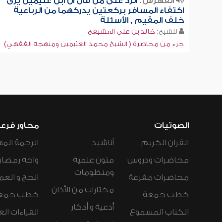
الفهرس:
الرد على من قال أن ابن عثيمين يرى
اكتفاء المسافر بركعتين يدركهما من الرباعية
خلف المقيم , الأسئلة
للشيخ:
خالد بن علي المشيقح
جزء من محاضرة ( الشيخ محمد العثيمين ومنهجه الفقهي)
الصوتيات
محاور فرع
القرآن الكريم
أناشيد
الرحمة المه
محاضرات ودروس
متون علمية
واحة رمضان
ومنظومات
محاضرات مفرغة
الحج و العم
مختارات من الأذان
خطب جمعة
خطب جمع
أدعية و أذكار
الكتاب المسموع
القراءات ال