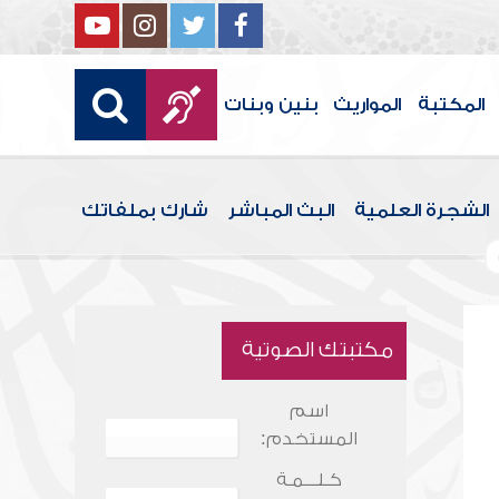
المكتبة
المواريث
بنين وبنات
الشجرة العلمية
البث المباشر
شارك بملفاتك
مكتبتك الصوتية
اسم
المستخدم:
كـلـــمـة