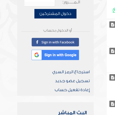
الـمـــــرور:
دخول المشتركين
أو الدخول بحساب
استرجاع الرمز السري
تسجيل عضو جديد
إعادة تفعيل حساب
البث المباشر