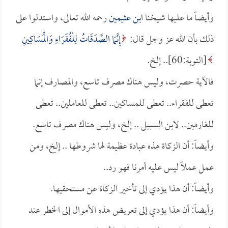
وأيضاً ما عليها شيخنا
ابن عثيمين
رحمه الله تعالى، واستدلوا على
ذلك بأن الله عز وجل قال:
إِنَّمَا الصَّدَقَاتُ لِلْفُقَرَاءِ وَالْمَسَاكِينِ
[التوبة:60].. إلخ.
فالآية حصرت، وليس هناك مصرف تاسع، والمصارف إنما
تعطى للفقراء.. تعطى للمساكين.. تعطى للعاملين.. تعطى
للغارمين.. لابن السبيل .. إلخ، وليس هناك مصرف تاسع.
وأيضاً: أن الزكاة هذه عبادة عظيمة لها شروطها .. إلخ، ومن
عمل عملاً ليس عليه أمرنا فهو رد..
وأيضاً: أن هذا يؤدي إلى تأخير الزكاة عن مستحقيها.
وأيضاً: أن هذا يؤدي إلى تعريض هذه الأموال إلى الخطر عند