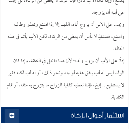
يمتنع، وإذا كان الأب قادراً فإن الولد لا يعطى من الزكاة، بل يجب
على أبيه أن يزوجه.
ويجب على الابن أن يزوج أباه، اللهم إلا إذا امتنع وتعذر وطالبه
وامتنع، فعندئذٍ لا بأس أن يعطى من الزكاة، لكن الأب يأثم في هذه
الحالة.
إذاً: على الأب أن يزوج ولده؛ لأن هذا داخل في النفقة، وإذا كان
الولد ليس له أب ينفق عليه أو جد ونحو ذلك، أو له أب لكنه فقير
لا يستطيع .. إلخ، فإننا نعطيه كفاية الزواج ما يتزوج به مثله، أو تمام
الكفاية.
استثمار أموال الزكاة