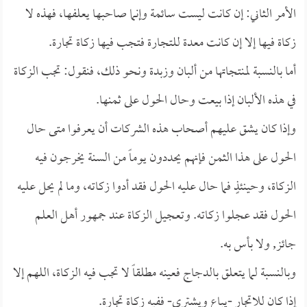
الأمر الثاني: إن كانت ليست سائمة وإنما صاحبها يعلفها، فهذه لا
زكاة فيها إلا إن كانت معدة للتجارة فتجب فيها زكاة تجارة.
أما بالنسبة لمنتجاتها من ألبان وزبدة ونحو ذلك، فنقول: تجب الزكاة
في هذه الألبان إذا بيعت وحال الحول على ثمنها.
وإذا كان يشق عليهم أصحاب هذه الشركات أن يعرفوا متى حال
الحول على هذا الثمن فإنهم يحددون يوماً من السنة يخرجون فيه
الزكاة، وحينئذٍ فما حال عليه الحول فقد أدوا زكاته، وما لم يحل عليه
الحول فقد عجلوا زكاته. وتعجيل الزكاة عند جمهور أهل العلم
جائز, ولا بأس به.
وبالنسبة لما يتعلق بالدجاج فعينه مطلقاً لا تجب فيه الزكاة، اللهم إلا
إذا كان للاتجار -يباع ويشترى- ففيه زكاة تجارة.