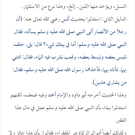
النسل، ويؤخذ منها اللبن.. إلخ، وهذا نوع من الاستثمار.
الدليل الثاني: استدلوا بحديث
أنس
رضي الله تعالى عنه: (
أن
رجلاً من الأنصار أتى النبي صلى الله عليه وسلم يسأله، فقال
النبي صلى الله عليه وسلم: أما في بيتك شيء؟ قال: بلى. حلف
نلبس بعضه ونبسط بعضه، وقعب نشرب فيه الماء، فقال: ائتني
بهما. فأتاه بهما، فأخذهما رسول الله صلى الله عليه وسلم، فقال:
من يشتري هذين
).
وهذا الحديث أخرجه
أبو داود
والإمام
أحمد
وفيه ضعف، لكنهم
استدلوا بهذا، بأن النبي صلى الله عليه وسلم عمل في مال هذا
الفقير.
وكذلك أيضاً أموال الزكاة هي للفقراء، فقالوا: بأن هذا جائز ولا