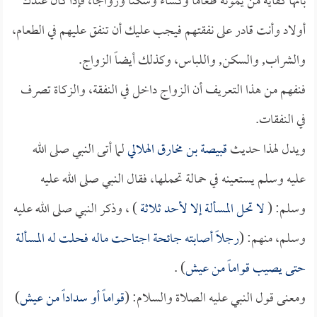
بأنها كفاية من يمونه طعاماً وكساء وسكناً وزواجاً، فإذا كان عندك
أولاد وأنت قادر على نفقتهم فيجب عليك أن تنفق عليهم في الطعام،
والشراب, والسكن, واللباس، وكذلك أيضاً الزواج.
فنفهم من هذا التعريف أن الزواج داخل في النفقة، والزكاة تصرف
في النفقات.
ويدل لهذا حديث
قبيصة بن مخارق الهلالي
لما أتى النبي صلى الله
عليه وسلم يستعينه في حمالة تحملها، فقال النبي صلى الله عليه
وسلم: (
لا تحل المسألة إلا لأحد ثلاثة
) ، وذكر النبي صلى الله عليه
وسلم، منهم: (
رجلاً أصابته جائحة اجتاحت ماله فحلت له المسألة
حتى يصيب قواماً من عيش
) .
ومعنى قول النبي عليه الصلاة والسلام: (
قواماً أو سداداً من عيش
)