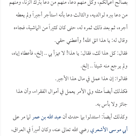
بصالح أعمالكم، وكل منهم دعا، منهم من دعا بترك الزنا، ومنهم
من دعا ببره لوالديه، والثالث دعا بأنه استأجر أجيراً ولم يعطه
أجره، ثم بعد ذلك ثمره له، حتى كان كثيراً من الماشية، فجاءه
وقال له: يا هذا اتق الله! وأعطني حقي.
فقال: كل هذا لك، فقال: يا هذا! لا تهزأ بي .. إلخ، فأعطاه إياه،
ولم يرجع منه شيئاً .. إلخ.
فقالوا: إن هذا عمل في مال هذا الأجير.
فكذلك أيضاً مثله ولي الأمر يعمل في أموال الفقراء، وأن هذا
جائز ولا بأس به.
وكذلك أيضاً: استدلوا بما حدث أن
عبد الله بن عمر
لما مر على
أبي موسى الأشعري
رضي الله تعالى عنه، وكان أميراً في العراق،