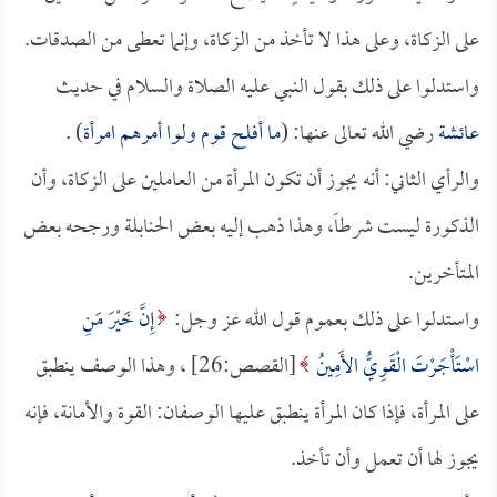
على الزكاة، وعلى هذا لا تأخذ من الزكاة، وإنما تعطى من الصدقات.
واستدلوا على ذلك بقول النبي عليه الصلاة والسلام في حديث
عائشة
رضي الله تعالى عنها: (
ما أفلح قوم ولوا أمرهم امرأة
) .
والرأي الثاني: أنه يجوز أن تكون المرأة من العاملين على الزكاة، وأن
الذكورة ليست شرطاً، وهذا ذهب إليه بعض الحنابلة ورجحه بعض
المتأخرين.
واستدلوا على ذلك بعموم قول الله عز وجل:
إِنَّ خَيْرَ مَنِ
اسْتَأْجَرْتَ الْقَوِيُّ الأَمِينُ
[القصص:26] ، وهذا الوصف ينطبق
على المرأة، فإذا كان المرأة ينطبق عليها الوصفان: القوة والأمانة، فإنه
يجوز لها أن تعمل وأن تأخذ.