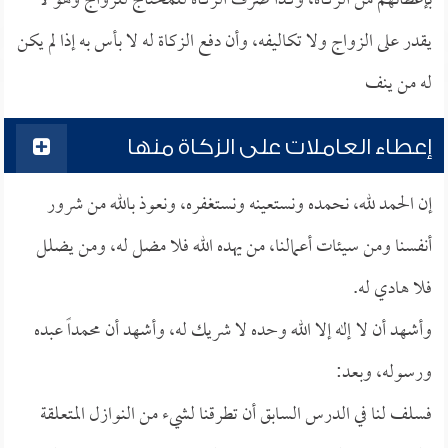
بإعطائهم من الزكاة، وكذا صرف الزكاة للمحتاج للزواج وهو لا
يقدر على الزواج ولا تكاليفه، وأن دفع الزكاة له لا بأس به إذا لم يكن
له من ينف
إعطاء العاملات على الزكاة منها
إن الحمد لله، نحمده ونستعينه ونستغفره، ونعوذ بالله من شرور
أنفسنا ومن سيئات أعمالنا، من يهده الله فلا مضل له، ومن يضلل
فلا هادي له.
وأشهد أن لا إله إلا الله وحده لا شريك له، وأشهد أن محمداً عبده
ورسوله، وبعد:
فسلف لنا في الدرس السابق أن تطرقنا لشيء من النوازل المتعلقة