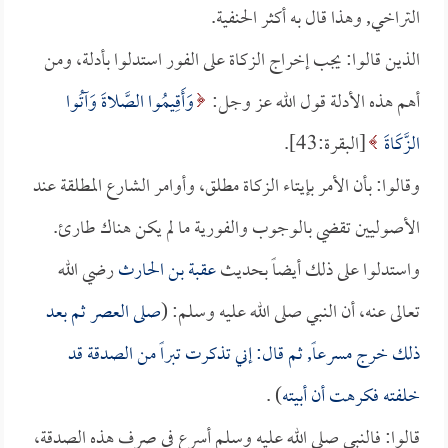
التراخي, وهذا قال به أكثر الحنفية.
الذين قالوا: يجب إخراج الزكاة على الفور استدلوا بأدلة، ومن
أهم هذه الأدلة قول الله عز وجل:
وَأَقِيمُوا الصَّلاةَ وَآتُوا
الزَّكَاةَ
[البقرة:43].
وقالوا: بأن الأمر بإيتاء الزكاة مطلق، وأوامر الشارع المطلقة عند
الأصوليين تقضي بالوجوب والفورية ما لم يكن هناك طارئ.
واستدلوا على ذلك أيضاً بحديث
عقبة بن الحارث
رضي الله
تعالى عنه، أن النبي صلى الله عليه وسلم: (
صلى العصر ثم بعد
ذلك خرج مسرعاً, ثم قال: إني تذكرت تبراً من الصدقة قد
خلفته فكرهت أن أبيته
) .
قالوا: فالنبي صلى الله عليه وسلم أسرع في صرف هذه الصدقة،