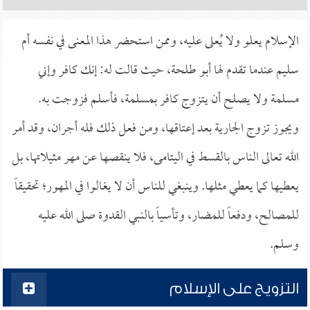
الإسلام يعلو ولا يُعلى عليه، وممن استحضر هذا المعنى في نفسه أم
سليم عندما تقدم لها أبو طلحة، حيث قالت له: إنك كافر وإني
مسلمة ولا يصلح أن يتزوج كافر بمسلمة، فأسلم فزوجت به.
ويجوز تزوج الجارية بعد إعتاقها، ومن فعل ذلك فله أجران، وقد أمر
الله تعالى الناس بالقسط في اليتامى، فلا ينقصها عن مهر مثيلاتها، بل
يعطيها كما يعطي مثلها. وينبغي للناس أن لا يغالوا في المهور؛ تحقيقاً
للمصالح، ودفعاً للمضار، وتأسياً بالنبي القدوة صلى الله عليه
وسلم.
التزويج على الإسلام