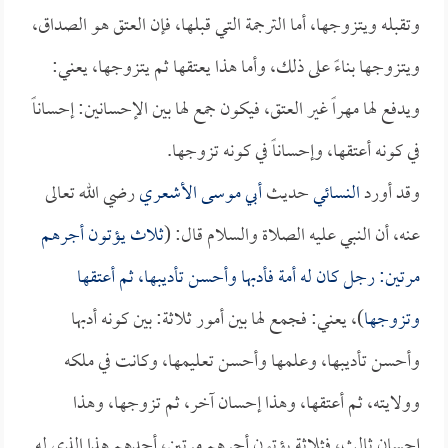
وتقبله ويتزوجها، أما الترجمة التي قبلها، فإن العتق هو الصداق،
ويتزوجها بناءً على ذلك، وأما هذا يعتقها ثم يتزوجها، يعني:
ويدفع لها مهراً غير العتق، فيكون جمع لها بين الإحسانين: إحساناً
في كونه أعتقها، وإحساناً في كونه تزوجها.
وقد أورد
النسائي
حديث
أبي موسى الأشعري
رضي الله تعالى
عنه، أن النبي عليه الصلاة والسلام قال: (
ثلاث يؤتون أجرهم
مرتين: رجل كان له أمة فأدبها وأحسن تأديبها، ثم أعتقها
وتزوجها
)، يعني: فجمع لها بين أمور ثلاثة: بين كونه أدبها
وأحسن تأديبها، وعلمها وأحسن تعليمها، وكانت في ملكه
وولايته، ثم أعتقها، وهذا إحسان آخر، ثم تزوجها، وهذا
إحسان ثالث، فثلاثة يؤتون أجرهم مرتين، أحدهم هذا الذي له