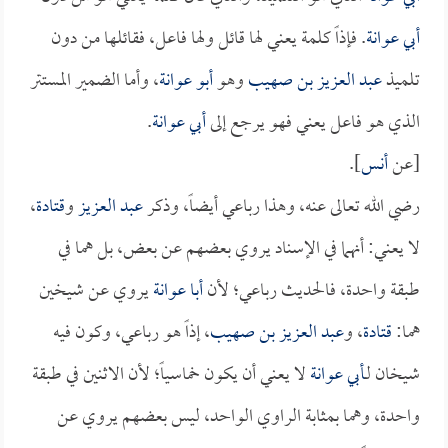
أبي عوانة
. فإذاً كلمة يعني لها قائل ولها فاعل، فقائلها من دون
تلميذ
عبد العزيز بن صهيب
وهو
أبو عوانة
، وأما الضمير المستتر
الذي هو فاعل يعني فهو يرجع إلى
أبي عوانة
.
[عن
أنس
].
رضي الله تعالى عنه، وهذا رباعي أيضاً، وذكر
عبد العزيز
و
قتادة
،
لا يعني: أنهما في الإسناد يروي بعضهم عن بعض، بل هما في
طبقة واحدة، فالحديث رباعي؛ لأن
أبا عوانة
يروي عن شيخين
هما:
قتادة
، و
عبد العزيز بن صهيب
، إذاً هو رباعي، وكون فيه
شيخان لـ
أبي عوانة
لا يعني أن يكون خماسياً؛ لأن الاثنين في طبقة
واحدة، وهما بمثابة الراوي الواحد، ليس بعضهم يروي عن