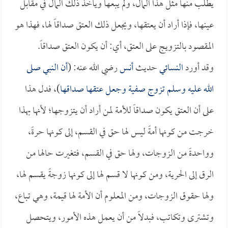
يطلب منها مثل هذا المال، ولم يبعها ويأخذ ذلك المال في مقابل
عينها، فإذا أراد أن يعتقها، ويجعل ذلك العتق صداقاً لها، فهذا هو
المقصود بالتزويج على العتق، أي: أن يكون العتق صداقاً.
وقد أورد
النسائي
حديث
أنس
رضي الله عنه: (
أن النبي صلى
الله عليه وسلم تزوج
صفية
وجعل عتقها صداقها
)، فدل هذا
على أن العتق يكون صداقاً للأمة لمن أراد أن يتزوجها؛ لأنها بهذا
خرجت من كونها أمةً ليس لها حق في القسم، إلى كونها حرةً،
وواحدةً من الزوجات، ولها حق في القسم، فتغيرت حالها من
الرق إلى الحرية، ومن كونها لا قسم لها إلى كونها زوجةً يقسم لها،
ولها حقوق الزوجات، ومن المعلوم أن الأمة لها قيمة، وهي تباع،
وتشترى وتكاتب، فبدلاً من أن يعمل هذه الأمور، ويتحصل