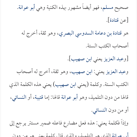
صحيح
مسلم
، فهو أيضاً مشهور بهذه الكنية وهي
أبو عوانة
.
[عن
قتادة
].
هو
قتادة بن دعامة السدوسي البصري
، وهو ثقة، أخرج له
أصحاب الكتب الستة.
[و
عبد العزيز
يعني
ابن صهيب
].
و
عبد العزيز
يعني:
ابن صهيب
، وهو ثقة، أخرج له أصحاب
الكتب الستة. وكلمة (يعني
ابن صهيب
) يعني هذه الكلمة الذي
قالها من دون التلميذ، وهو
أبو عوانة
قالها: إما
قتيبة
، أو
النسائي
،
أو من دون
النسائي
.
وإذاً فكلمة يعني: هذه فعل مضارع فاعله ضمير مستتر يرجع إلى
أبي عوانة
الذي هو التلميذ، والذي قال كلمة يعني هو من دون