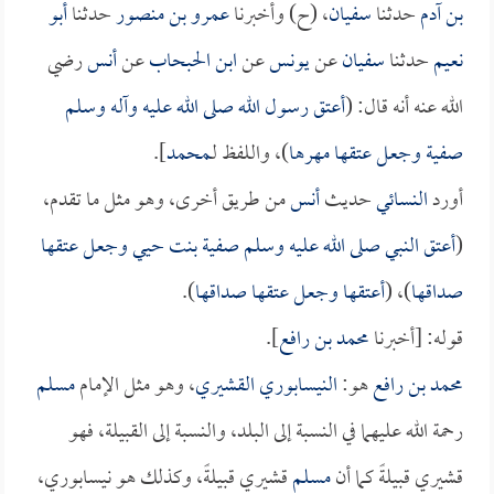
بن آدم
حدثنا
سفيان
، (ح) وأخبرنا
عمرو بن منصور
حدثنا
أبو
نعيم
حدثنا
سفيان
عن
يونس
عن
ابن الحبحاب
عن
أنس
رضي
الله عنه أنه قال: (
أعتق رسول الله صلى الله عليه وآله وسلم
صفية
وجعل عتقها مهرها
)، واللفظ لـ
محمد
].
أورد
النسائي
حديث
أنس
من طريق أخرى، وهو مثل ما تقدم،
(
أعتق النبي صلى الله عليه وسلم
صفية بنت حيي
وجعل عتقها
صداقها
)، (
أعتقها وجعل عتقها صداقها
).
قوله: [أخبرنا
محمد بن رافع
].
محمد بن رافع
هو:
النيسابوري القشيري
، وهو مثل الإمام
مسلم
رحمة الله عليهما في النسبة إلى البلد، والنسبة إلى القبيلة، فهو
قشيري قبيلةً كما أن
مسلم
قشيري قبيلةً، وكذلك هو نيسابوري،