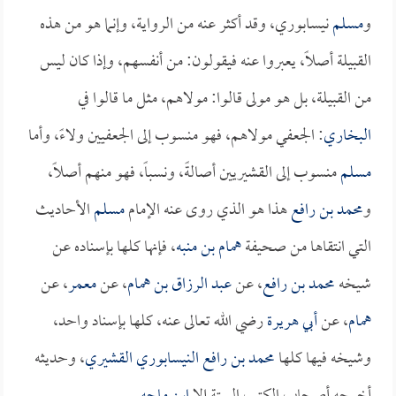
و
مسلم
نيسابوري، وقد أكثر عنه من الرواية، وإنما هو من هذه
القبيلة أصلاً، يعبروا عنه فيقولون: من أنفسهم، وإذا كان ليس
من القبيلة، بل هو مولى قالوا: مولاهم، مثل ما قالوا في
البخاري
: الجعفي مولاهم، فهو منسوب إلى الجعفيين ولاءً، وأما
مسلم
منسوب إلى القشيريين أصالةً، ونسباً، فهو منهم أصلاً،
و
محمد بن رافع
هذا هو الذي روى عنه الإمام
مسلم
الأحاديث
التي انتقاها من صحيفة
همام بن منبه
، فإنها كلها بإسناده عن
شيخه
محمد بن رافع
، عن
عبد الرزاق بن همام
، عن
معمر
، عن
همام
، عن
أبي هريرة
رضي الله تعالى عنه، كلها بإسناد واحد،
وشيخه فيها كلها
محمد بن رافع النيسابوري القشيري
، وحديثه