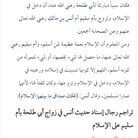
فكان سبباً مباركاً لـ
أبي طلحة
رضي الله عنه، أن دخل في
الإسلام، وتزوج بـ
أم سليم
أم
أنس بن مالك
رضي الله تعالى
عنهم وعن الصحابة أجمعين.
ومن المعلوم أن الإسلام نعمة عظيمة لمن أسلم، و
أم سليم
رضي
الله تعالى عنها، ما حصل لها شيء يخصها، أو شيء تتموله من
كونه أسلم، اللهم إلا كونها تسببت في إسلامه ورغبته في
الإسلام، ودخل في الإسلام وتزوجها، وكان كفئاً لها؛ لأنهما
صارا مسلمين، وقال
أنس
: (
فكان صداق ما بينهما الإسلام
).
تراجم رجال إسناد حديث أنس في زواج أبي طلحة بأم
سليم على الإسلام