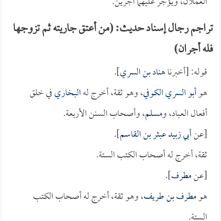
العملان، ويؤجر عليهما أجرين.
تراجم رجال إسناد حديث: (من أعتق جاريته ثم تزوجها
فله أجران)
قوله: [أخبرنا
هناد بن السري
].
هو
أبو السري الكوفي
، وهو ثقة، أخرج له
البخاري
في خلق
أفعال العباد، و
مسلم
، وأصحاب السنن الأربعة.
[عن
أبي زبيد عبثر بن القاسم
].
ثقة، أخرج له أصحاب الكتب الستة.
[عن
مطرف
].
هو
مطرف بن طريف
، وهو ثقة، أخرج له أصحاب الكتب
الستة.