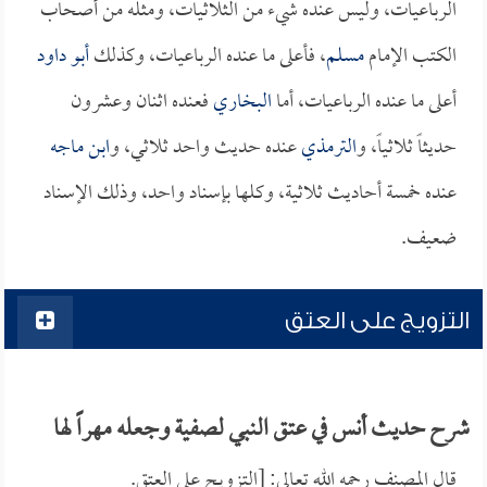
الرباعيات، وليس عنده شيء من الثلاثيات، ومثله من أصحاب
الكتب الإمام
مسلم
، فأعلى ما عنده الرباعيات، وكذلك
أبو داود
أعلى ما عنده الرباعيات، أما
البخاري
فعنده اثنان وعشرون
حديثاً ثلاثياً، و
الترمذي
عنده حديث واحد ثلاثي، و
ابن ماجه
عنده خمسة أحاديث ثلاثية، وكلها بإسناد واحد، وذلك الإسناد
ضعيف.
التزويج على العتق
شرح حديث أنس في عتق النبي لصفية وجعله مهراً لها
قال المصنف رحمه الله تعالى: [التزويج على العتق.