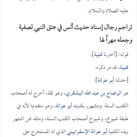
عليه الصلاة والسلام.
تراجم رجال إسناد حديث أنس في عتق النبي لصفية
وجعله مهراً لها
قوله: [أخبرنا
قتيبة
].
قتيبة
، قد مر ذكره.
[حدثنا
أبو عوانة
].
هو
الوضاح بن عبد الله اليشكري
، وهو ثقة، أخرج له أصحاب
الكتب الستة. ومشهور بكنيته
أبو عوانة
، وهو متقدم؛ لأنه في
طبقة شيوخ، وشيوخ أصحاب الكتب الستة، ومثله ممن اشتهر
بهذه الكنية
أبو عوانة الإسفراييني
الذي له المستخرج على