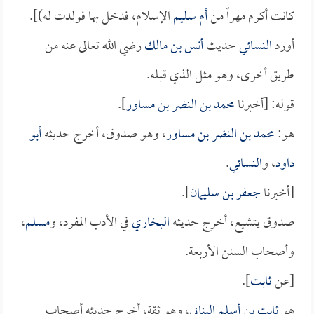
كانت أكرم مهراً من
أم سليم
الإسلام، فدخل بها فولدت له)].
أورد
النسائي
حديث
أنس بن مالك
رضي الله تعالى عنه من
طريق أخرى، وهو مثل الذي قبله.
قوله: [أخبرنا
محمد بن النضر بن مساور
].
هو:
محمد بن النضر بن مساور
، وهو صدوق، أخرج حديثه
أبو
داود
، و
النسائي
.
[أخبرنا
جعفر بن سليمان
].
صدوق يتشيع، أخرج حديثه
البخاري
في الأدب المفرد، و
مسلم
،
وأصحاب السنن الأربعة.
[عن
ثابت
].
هو
ثابت بن أسلم البناني
، وهو ثقة، أخرج حديثه أصحاب