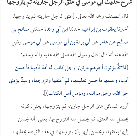
شرح حديث أبي موسى في عتق الرجل جاريته ثم يتزوجها
قال المصنف رحمه الله تعالى: [عتق الرجل جاريته ثم يتزوجها.
أخبرنا
يعقوب بن إبراهيم
حدثنا
ابن أبي زائدة
حدثني
صالح بن
صالح
عن
عامر
عن
أبي بردة بن أبي موسى
عن
أبي موسى
رضي
الله عنه أنه قال: قال رسول الله صلى الله عليه وآله وسلم:
(
ثلاثةٌ يؤتون أجرهم مرتين: رجل كانت له أمة فأدبها فأحسن
أدبها، وعلمها فأحسن تعليمها، ثم أعتقها وتزوجها، وعبدٌ يؤدي
حق الله، وحق مواليه، ومؤمن أهل الكتاب
)].
أورد
النسائي
عتق الرجل جاريته ثم يتزوجها، يعني: كونه
يحصل منه العتق، ثم يحصل منه التزوج بها، يعني: أنه يحسن
إليها بعتقها، ويحسن إليها بأن يتزوجها، في هذه الترجمة يخطبها،