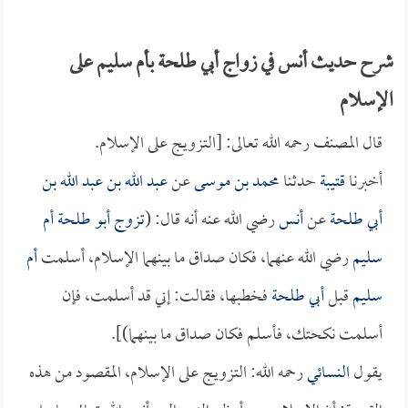
شرح حديث أنس في زواج أبي طلحة بأم سليم على
الإسلام
قال المصنف رحمه الله تعالى: [التزويج على الإسلام.
أخبرنا
قتيبة
حدثنا
محمد بن موسى
عن
عبد الله بن عبد الله بن
أبي طلحة
عن
أنس
رضي الله عنه أنه قال: (
تزوج
أبو طلحة
أم
سليم
رضي الله عنهما، فكان صداق ما بينهما الإسلام، أسلمت
أم
سليم
قبل
أبي طلحة
فخطبها، فقالت: إني قد أسلمت، فإن
أسلمت نكحتك، فأسلم فكان صداق ما بينهما)].
يقول
النسائي
رحمه الله: التزويج على الإسلام، المقصود من هذه