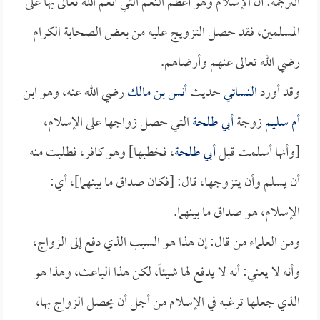
الترجمة: أن الإسلام وهو أعظم النعم التي أنعم الله تعالى بها على
المسلمين، فقد حصل التزويج عليه من بعض الصحابة الكرام
رضي الله تعالى عنهم وأرضاهم.
وقد أورد
النسائي
حديث
أنس بن مالك
رضي الله عنه، وهو ابن
أم سليم
زوجة
أبي طلحة
التي حصل زواجها على الإسلام،
[وأنها أسلمت قبل
أبي طلحة
، فخطبها] وهو كافر، فطلبت منه
أن يسلم وأن يتزوجها، قال: [فكان صداق ما بينهما]، أي:
الإسلام، هو صداق ما بينهما.
ومن العلماء من قال: إن هذا هو السبب الذي دفع إلى الزواج،
وأنه لا يعني: أنه لا يدفع لها شيئاً، لكن هذا الباعث، وهذا هو
الذي جعلها ترغبه في الإسلام من أجل أن يحصل الزواج بها،