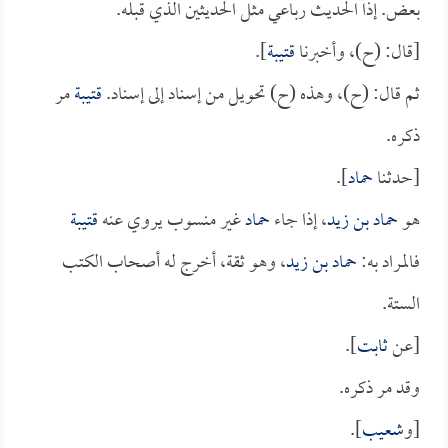
بعض. إذاً الحديث رباعي مثل الحديثين الذي قبله.
[قال: (ح)، وأخبرنا
قتيبة
].
ثم قال: (ح)، وهذه (ح) تحويل من إسناد إلى إسناد.
قتيبة
مر
ذكره.
[حدثنا
حماد
].
هو
حماد بن زيد
، إذا جاء
حماد
غير منسوب يروي عنه
قتيبة
فالمراد به:
حماد بن زيد
، وهو ثقة، أخرج له أصحاب الكتب
الستة.
[عن
ثابت
].
وقد مر ذكره.
[و
شعيب
].