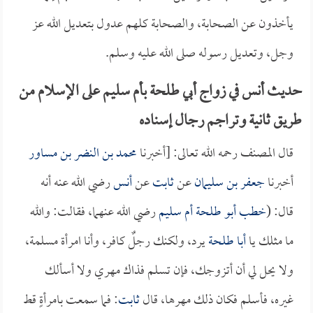
يأخذون عن الصحابة، والصحابة كلهم عدول بتعديل الله عز
وجل، وتعديل رسوله صلى الله عليه وسلم.
حديث أنس في زواج أبي طلحة بأم سليم على الإسلام من
طريق ثانية وتراجم رجال إسناده
قال المصنف رحمه الله تعالى: [أخبرنا
محمد بن النضر بن مساور
أخبرنا
جعفر بن سليمان
عن
ثابت
عن
أنس
رضي الله عنه أنه
قال: (
خطب
أبو طلحة
أم سليم
رضي الله عنهما، فقالت: والله
ما مثلك يا
أبا طلحة
يرد، ولكنك رجلٌ كافر، وأنا امرأة مسلمة،
ولا يحل لي أن أتزوجك، فإن تسلم فذاك مهري ولا أسألك
غيره، فأسلم فكان ذلك مهرها، قال
ثابت
: فما سمعت بامرأةٍ قط