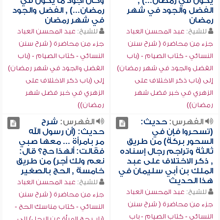
يكون في رمضان...) ,
وكان أجود ما يكون في
الفضل والجود في شهر
رمضان...) , الفضل والجود
رمضان
في شهر رمضان
للشيخ:
عبد المحسن العباد
للشيخ:
عبد المحسن العباد
جزء من محاضرة ( شرح سنن
جزء من محاضرة ( شرح سنن
النسائي - كتاب الصيام - (باب
النسائي - كتاب الصيام - (باب
الفضل والجود في شهر رمضان)
الفضل والجود في شهر رمضان)
إلى (باب ذكر الاختلاف على
إلى (باب ذكر الاختلاف على
الزهري في خبر فضل شهر
الزهري في خبر فضل شهر
رمضان))
رمضان))
الفهرس:
حديث:
الفهرس:
شرح
(تسحروا فإن في
حديث: (أن رسول الله
السحور بركة) من طريق
مر بامرأة ... معها صبي
ثالثة وتراجم رجال إسناده
فقالت: ألهذا حج؟ قال:
, ذكر الاختلاف على عبد
نعم ولك أجر) من طريق
الملك بن أبي سليمان في
خامسة , الحج بالصغير
هذا الحديث
للشيخ:
عبد المحسن العباد
للشيخ:
عبد المحسن العباد
جزء من محاضرة ( شرح سنن
جزء من محاضرة ( شرح سنن
النسائي - كتاب مناسك الحج -
النسائي - كتاب الصيام - باب
(باب حج المرأة عن الرجل) إلى