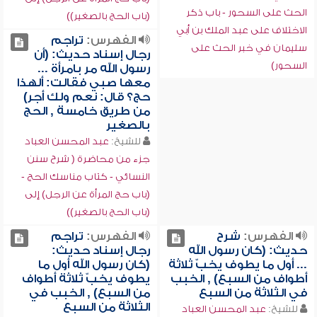
الحث على السحور - باب ذكر
(باب الحج بالصغير))
الاختلاف على عبد الملك بن أبي
الفهرس:
تراجم
سليمان في خبر الحث على
رجال إسناد حديث: (أن
السحور)
رسول الله مر بامرأة ...
معها صبي فقالت: ألهذا
حج؟ قال: نعم ولك أجر)
من طريق خامسة , الحج
بالصغير
للشيخ:
عبد المحسن العباد
جزء من محاضرة ( شرح سنن
النسائي - كتاب مناسك الحج -
(باب حج المرأة عن الرجل) إلى
(باب الحج بالصغير))
الفهرس:
شرح
الفهرس:
تراجم
حديث: (كان رسول الله
رجال إسناد حديث:
... أول ما يطوف يخبّ ثلاثة
(كان رسول الله أول ما
أطواف من السبع) , الخبب
يطوف يخبّ ثلاثة أطواف
في الثلاثة من السبع
من السبع) , الخبب في
الثلاثة من السبع
للشيخ:
عبد المحسن العباد