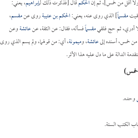
ولا أقل من خمس]، ثم إن
الحكم
قال [فذكرت ذلك لـ
إبراهيم
، يعني:
لقيت
مقسماً
] الذي روى عنه، يعني:
الحكم بن عتيبة
روى عن
مقسم
،
لا أدري، ثم حج فلقي
مقسماً
فسأله، فقال: عن الثقة، عن
عائشة
وعن
ل من خمس، أسنده إلى
عائشة
، و
ميمونة
، أي: من قولهما، ولم يسم الذي روى
قدمة الدالة على ما دل عليه هذا الأثر.
 خمس)
وحده.
ب الكتب الستة.