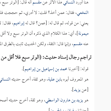
هنا أورد
النسائي
هذا الأثر عن
مقسم
أنه قال: [الوتر سبع 
النخعي
، فقال: عمن أخذ؟ قلت: لا أدري، ثم حججت ف
يعني: من قوله، ثم قال له: [عمن؟ قال له
إبراهيم
، فقال: 
ميمونة
]، أي: هذا الكلام الذي ذكره أن الوتر سبع ولا أق
عنه
مقسم
، وإنما قال: الثقة، ولكن الحديث ثابت بالطرق المت
تراجم رجال إسناد حديث: (الوتر سبع فلا أقل من
قوله: [أخبرنا
محمد بن إسماعيل بن إبراهيم
].
هو المعروف أبوه بـ
ابن علية
، وهو ثقة، أخرج حديثه
النسائي
[عن
يزيد
].
هو
يزيد بن هارون الواسطي
، وهو ثقة، أخرج حديثه أصحا
[حدثنا
سفيان بن الحسين
].