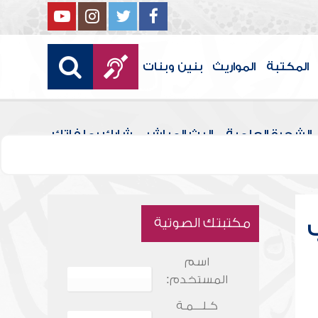
المكتبة
المواريث
بنين وبنات
الشجرة العلمية
البث المباشر
شارك بملفاتك
مكتبتك الصوتية
اسم
المستخدم:
كـلـــمـة