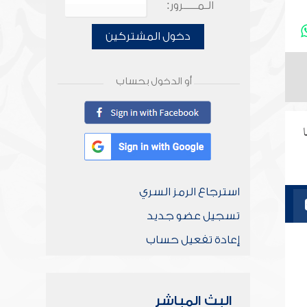
الـمـــــرور:
دخول المشتركين
أو الدخول بحساب
استرجاع الرمز السري
تسجيل عضو جديد
إعادة تفعيل حساب
البث المباشر