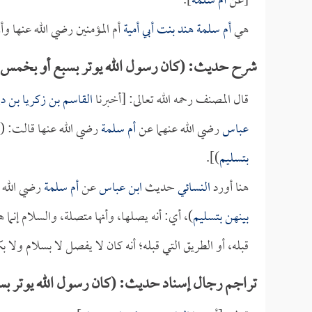
[عن
أم سلمة
].
هي
أم سلمة هند بنت أبي أمية
أم المؤمنين رضي الله عنها 
شرح حديث: (كان رسول الله يوتر بسبع أو بخمس 
قال المصنف رحمه الله تعالى: [أخبرنا
القاسم بن زكريا بن دي
عباس
رضي الله عنهما عن
أم سلمة
رضي الله عنها قالت: (
بتسليم
)].
هنا أورد
النسائي
حديث
ابن عباس
عن
أم سلمة
رضي الله ع
بينهن بتسليم
)، أي: أنه يصلها، وأنها متصلة، والسلام إنما
قبله، أو الطريق التي قبله؛ أنه كان لا يفصل لا بسلام ولا ب
تراجم رجال إسناد حديث: (كان رسول الله يوتر ب