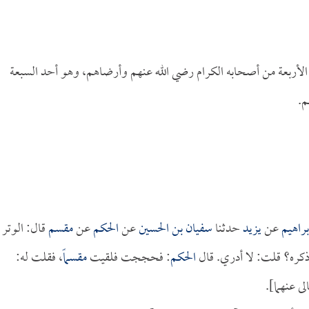
 الأربعة من أصحابه الكرام رضي الله عنهم وأرضاهم، وهو أحد السبعة
م.
براهيم
عن
يزيد
حدثنا
سفيان بن الحسين
عن
الحكم
عن
مقسم
قال: الوتر
كره؟ قلت: لا أدري. قال
الحكم
: فحججت فلقيت
مقسماً
، فقلت له:
ى عنهما].