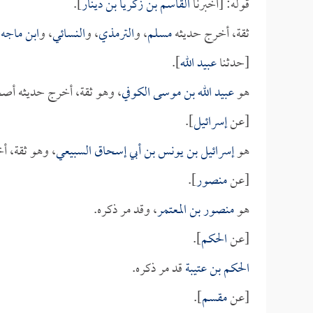
قوله: [أخبرنا
القاسم بن زكريا بن دينار
].
ثقة، أخرج حديثه
مسلم
، و
الترمذي
، و
النسائي
، و
ابن ماجه
،
[حدثنا
عبيد الله
].
هو
عبيد الله بن موسى الكوفي
، وهو ثقة، أخرج حديثه أص
[عن
إسرائيل
].
هو
إسرائيل بن يونس بن أبي إسحاق السبيعي
، وهو ثقة، أ
[عن
منصور
].
هو
منصور بن المعتمر
، وقد مر ذكره.
[عن
الحكم
].
الحكم بن عتيبة
قد مر ذكره.
[عن
مقسم
].