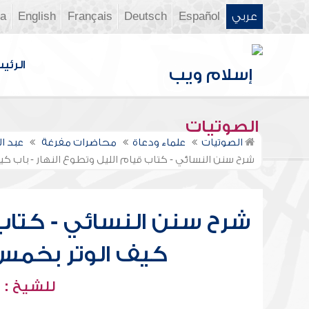
عربي
Español
Deutsch
Français
English
ia
الرئي
الصوتيات
الصوتيات
علماء ودعاة
محاضرات مفرغة
عبد ا
شرح سنن النسائي - كتاب قيام الليل وتطوع النهار - باب ك
شرح سنن النسائي - كتاب 
كيف الوتر بخمس 
للشيخ : 