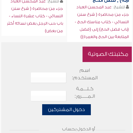
أمه) , فضل الحج
للشيخ:
عبد المحسن العباد
للشيخ:
عبد المحسن العباد
جزء من محاضرة ( شرح سنن
جزء من محاضرة ( شرح سنن
النسائي - كتاب عشرة النساء -
النسائي - كتاب مناسك الحج -
باب حب الرجل بعض نسائه أكثر
(باب فضل الحج) إلى (فضل
من بعض)
المتابعة بين الحج والعمرة))
مكتبتك الصوتية
اسم
المستخدم:
كـلـــمـة
الـمـــــرور:
دخول المشتركين
أو الدخول بحساب