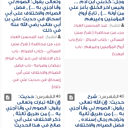
وجل: كذبني ابن آدم ...
وتعالى يقول: الصوم لي
وليس آخر الخلق بأعز علي
وأنا أجزي به ...) , فضل
من أوله ...) , تابع أرواح
الصيام والاختلاف على أبي
المؤمنين وغيرهم
إسحاق في حديث علي بن
أبي طالب رضي الله عنه
للشيخ:
عبد المحسن العباد
في ذلك
جزء من محاضرة ( شرح سنن
للشيخ:
عبد المحسن العباد
النسائي - كتاب الجنائز - تابع باب
جزء من محاضرة ( شرح سنن
أرواح المؤمنين وغيرهم - باب
النسائي - كتاب الصيام - باب
البعث)
ذكر الاختلاف في خبر ثواب قيام
رمضان وصيامه - باب فضل
الصيام والاختلاف على أبي
إسحاق في حديث علي في
ذلك)
الفهرس:
شرح
الفهرس:
حديث:
حديث: (إن الله تعالى
(إن الله تبارك وتعالى
يقول: الصوم لي وأنا أجزي
يقول: الصوم لي وأنا أجزي
به ...) من طريق ثانية
به ...) من طريق ثالثة ,
وتراجم رجال إسناده ,
ذكر الاختلاف على أبي
فضل الصيام والاختلاف
صالح في هذا الحديث