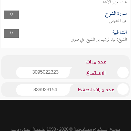
عبد العزيز الأحمد
سورة الشرح
0
علي الحذيفي
الشاطبية
0
الشيخ:عبد الرشيد بن الشيخ علي صوفي
عدد مرات
3095022323
الاستماع
عدد مرات الحفظ
839923154
جميع الحقوق محفوظة © 2026 - 1998 لشبكة إسلام ويب