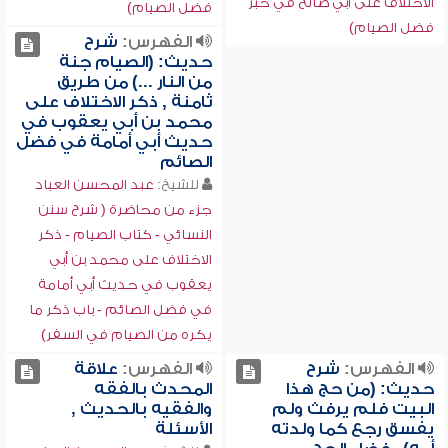
الاختلاف على أبي صالح في خبر
فضل الصيام)
فضل الصيام)
الفهرس:
شرح
حديث: (الصيام جنة
من النار ...) من طريق
ثامنة , ذكر الاختلاف على
محمد بن أبي يعقوب في
حديث أبي أمامة في فضل
الصائم
للشيخ:
عبد المحسن العباد
جزء من محاضرة ( شرح سنن
النسائي - كتاب الصيام - ذكر
الاختلاف على محمد بن أبي
يعقوب في حديث أبي أمامة
في فضل الصائم - باب ذكر ما
يكره من الصيام في السفر)
الفهرس:
شرح
الفهرس:
علاقة
حديث: (من حج هذا
المحدث بالفقه
البيت فلم يرفث ولم
والفقيه بالحديث ,
يفسق رجع كما ولدته
الأسئلة