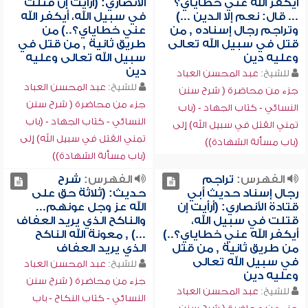
أيكفر الله عني خطاياي؟
الأنصاري: (أرأيت إن قتلت
... قال: نعم إلا الدين ...)
في سبيل الله، أيكفر الله
وتراجم رجال إسناده , من
عني خطاياي؟..) من
قتل في سبيل الله تعالى
طريق ثانية , من قتل في
وعليه دين
سبيل الله تعالى وعليه
دين
للشيخ:
عبد المحسن العباد
للشيخ:
عبد المحسن العباد
جزء من محاضرة ( شرح سنن
جزء من محاضرة ( شرح سنن
النسائي - كتاب الجهاد - (باب
النسائي - كتاب الجهاد - (باب
تمني القتل في سبيل الله) إلى
تمني القتل في سبيل الله) إلى
(باب مسألة الشهادة))
(باب مسألة الشهادة))
الفهرس:
تراجم
الفهرس:
شرح
رجال إسناد حديث أبي
حديث: (ثلاثة حق على
قتادة الأنصاري: (أرأيت إن
الله عز وجل عونهم...
قتلت في سبيل الله،
والناكح الذي يريد العفاف
أيكفر الله عني خطاياي؟..)
...) , معونة الله الناكح
من طريق ثانية , من قتل
الذي يريد العفاف
في سبيل الله تعالى
للشيخ:
عبد المحسن العباد
وعليه دين
جزء من محاضرة ( شرح سنن
للشيخ:
عبد المحسن العباد
النسائي - كتاب النكاح - باب