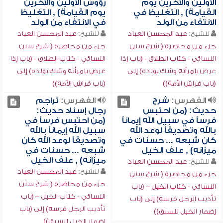
الأولين والآخرين يوم
رؤوس الأولين والآخرين
القيامة) , التغليظ في
يوم القيامة) , التغليظ
الانتفاء من الولد
في الانتفاء من الولد
للشيخ:
عبد المحسن العباد
للشيخ:
عبد المحسن العباد
جزء من محاضرة ( شرح سنن
جزء من محاضرة ( شرح سنن
النسائي - كتاب الطلاق - (باب إذا
النسائي - كتاب الطلاق - (باب إذا
عرض بامرأته وشك بولده) إلى
عرض بامرأته وشك بولده) إلى
(باب فراش الأمة))
(باب فراش الأمة))
الفهرس:
شرح
الفهرس:
تراجم
حديث: (من احتبس
رجال إسناد حديث:
فرساً في سبيل الله إيماناً
(من احتبس فرساً في
بالله وتصديقاً لوعد الله
سبيل الله إيماناً بالله
كان شبعه ... حسنات في
وتصديقاً لوعد الله كان
ميزانه) , علف الخيل
شبعه ... حسنات في
ميزانه) , علف الخيل
للشيخ:
عبد المحسن العباد
للشيخ:
عبد المحسن العباد
جزء من محاضرة ( شرح سنن
جزء من محاضرة ( شرح سنن
النسائي - كتاب الخيل – (باب
النسائي - كتاب الخيل – (باب
تأديب الرجل فرسه) إلى (باب
تأديب الرجل فرسه) إلى (باب
إضمار الخيل للسبق))
إضمار الخيل للسبق))