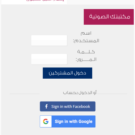
مكتبتك الصوتية
اسم
المستخدم:
كـلـــمـة
الـمـــــرور:
دخول المشتركين
أو الدخول بحساب