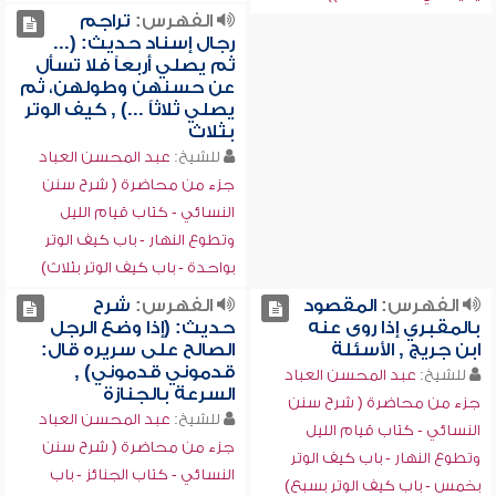
الفهرس:
تراجم
رجال إسناد حديث: (...
ثم يصلي أربعاً فلا تسأل
عن حسنهن وطولهن، ثم
يصلي ثلاثاً ...) , كيف الوتر
بثلاث
للشيخ:
عبد المحسن العباد
جزء من محاضرة ( شرح سنن
النسائي - كتاب قيام الليل
وتطوع النهار - باب كيف الوتر
بواحدة - باب كيف الوتر بثلاث)
الفهرس:
المقصود
الفهرس:
شرح
بالمقبري إذا روى عنه
حديث: (إذا وضع الرجل
ابن جريج , الأسئلة
الصالح على سريره قال:
قدموني قدموني) ,
للشيخ:
عبد المحسن العباد
السرعة بالجنازة
جزء من محاضرة ( شرح سنن
للشيخ:
عبد المحسن العباد
النسائي - كتاب قيام الليل
جزء من محاضرة ( شرح سنن
وتطوع النهار - باب كيف الوتر
النسائي - كتاب الجنائز - باب
بخمس - باب كيف الوتر بسبع)