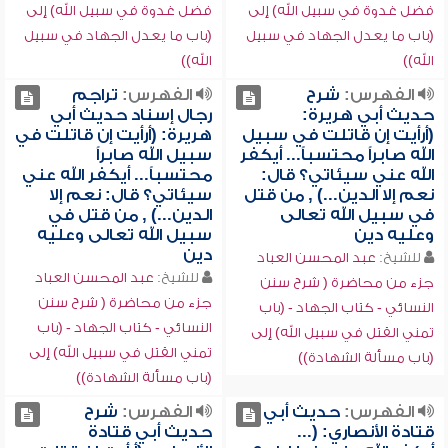
فضل غدوة في سبيل الله) إلى
فضل غدوة في سبيل الله) إلى
(باب ما يعدل الجهاد في سبيل
(باب ما يعدل الجهاد في سبيل
الله))
الله))
الفهرس:
شرح
الفهرس:
تراجم
حديث أبي هريرة:
رجال إسناد حديث أبي
(أرأيت إن قاتلت في سبيل
هريرة: (أرأيت إن قاتلت في
الله صابراً محتسباً... أيكفر
سبيل الله صابراً
الله عني سيئاتي؟ قال:
محتسباً... أيكفر الله عني
نعم إلا الدين...) , من قتل
سيئاتي؟ قال: نعم إلا
في سبيل الله تعالى
الدين...) , من قتل في
وعليه دين
سبيل الله تعالى وعليه
دين
للشيخ:
عبد المحسن العباد
للشيخ:
عبد المحسن العباد
جزء من محاضرة ( شرح سنن
جزء من محاضرة ( شرح سنن
النسائي - كتاب الجهاد - (باب
النسائي - كتاب الجهاد - (باب
تمني القتل في سبيل الله) إلى
تمني القتل في سبيل الله) إلى
(باب مسألة الشهادة))
(باب مسألة الشهادة))
الفهرس:
حديث أبي
الفهرس:
شرح
قتادة الأنصاري: (...
حديث أبي قتادة