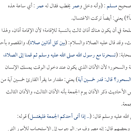
صحيح
مسلم
: (وأنه دخل و
عمر
يخطب فقال له
عمر
: أي ساعة هذه
ً؟) يعني: أيضاً تركت الاغتسال.
ة في أن يكون هناك أذان ثالث بالنسبة للإقامة؛ لأن الإقامة أذان، ولهذا
الث، وقد قال عليه الصلاة والسلام: (
بين كل أذانين صلاة
)، والمقصود بأح
حابة: (
تسحرنا مع رسول الله صلى الله عليه وسلم ثم قمنا إلى الصلاة،
قامة والسحور؛ لأن الأذان الذي يكون عند دخول الوقت يمسك الإنسان
السحور؟ قال: قدر خمسين آية
) يعني: مقدار ما يقرأ القارئ خمسين آية من
 الأحاديث ذكر الأذان يوم الجمعة بأنه الأذان الثالث، والأذان الثالث
معة.
الله عليه وسلم قال: (
.. إذا أتى أحدكم الجمعة فليغتسل
) قوله:
 وبعضهم قال: إنه مصروف من الوجوب إلى الاستحباب للأمور التي