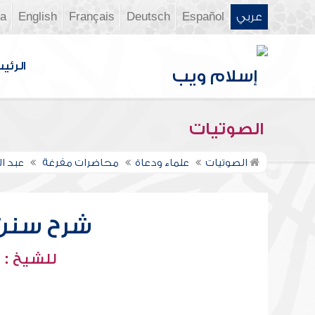
عربي
Español
Deutsch
Français
English
ia
الرئي
الصوتيات
الصوتيات
علماء ودعاة
محاضرات مفرغة
عبد ا
شرح سنن أب
للشيخ : 