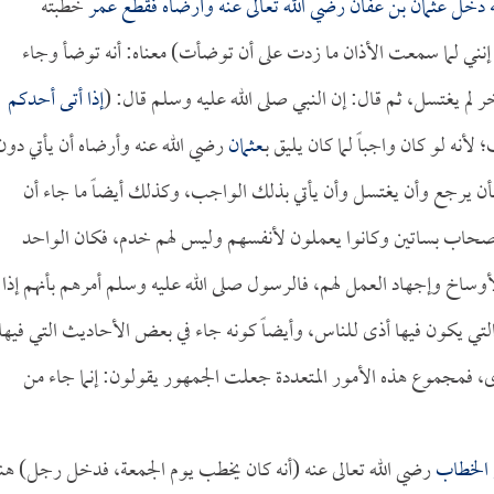
ه دخل
عثمان بن عفان
رضي الله تعالى عنه وأرضاه فقطع
عمر
خطبته
إنني لما سمعت الأذان ما زدت على أن توضأت) معناه: أنه توضأ وجاء
خر لم يغتسل، ثم قال: إن النبي صلى الله عليه وسلم قال: (
إذا أتى أحدكم
أنه لو كان واجباً لما كان يليق بـ
عثمان
رضي الله عنه وأرضاه أن يأتي دون
 بأن يرجع وأن يغتسل وأن يأتي بذلك الواجب، وكذلك أيضاً ما جاء أن
أصحاب بساتين وكانوا يعملون لأنفسهم وليس لهم خدم، فكان الواحد
لأوساخ وإجهاد العمل لهم، فالرسول صلى الله عليه وسلم أمرهم بأنهم إذا
 التي يكون فيها أذى للناس، وأيضاً كونه جاء في بعض الأحاديث التي فيها
رى، فمجموع هذه الأمور المتعددة جعلت الجمهور يقولون: إنما جاء من
 الخطاب
رضي الله تعالى عنه (أنه كان يخطب يوم الجمعة، فدخل رجل) هنا