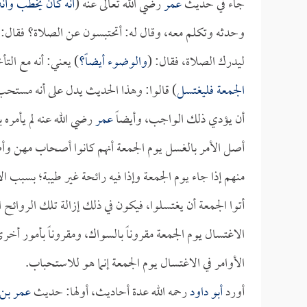
جاء في حديث
عمر
رضي الله تعالى عنه (
أنه كان يخطب وأن
وحدثه وتكلم معه، وقال له: أتحتبسون عن الصلاة؟ فقال: 
ليدرك الصلاة، فقال: (
والوضوء أيضاً؟
) يعني: أنه مع التأ
الجمعة فليغتسل
) قالوا: وهذا الحديث يدل على أنه مستحب؛ ل
أن يؤدي ذلك الواجب، وأيضاً
عمر
رضي الله عنه لم يأمره
أصل الأمر بالغسل يوم الجمعة أنهم كانوا أصحاب مهن و
منهم إذا جاء يوم الجمعة وإذا فيه رائحة غير طيبة؛ بسبب ا
أتوا الجمعة أن يغتسلوا، فيكون في ذلك إزالة تلك الروائح
الاغتسال يوم الجمعة مقروناً بالسواك، ومقروناً بأمور أخ
الأوامر في الاغتسال يوم الجمعة إنما هو للاستحباب.
أورد
أبو داود
رحمه الله عدة أحاديث، أولها: حديث
عمر بن