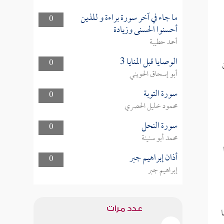
ما جاء في آخر سورة براءة و للذين
0
أحسنوا الحسنى وزيادة
أحمد حطيبة
الوصايا قبل المنايا 3
0
أبو إسحاق الحويني
سورة التوبة
0
محمود خليل الحصري
سورة النحل
0
محمد أبو سنينة
أذان إبراهيم جبر
0
إبراهيم جبر
عدد مرات