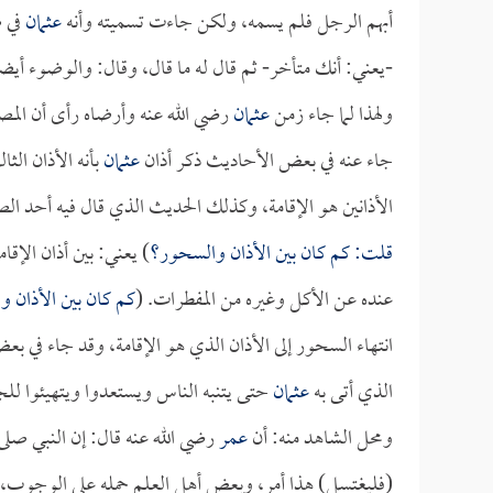
أبهم الرجل فلم يسمه، ولكن جاءت تسميته وأنه
عثمان
في 
-يعني: أنك متأخر- ثم قال له ما قال، وقال: والوضوء أيضا
ولهذا لما جاء زمن
عثمان
رضي الله عنه وأرضاه رأى أن المصلح
جاء عنه في بعض الأحاديث ذكر أذان
عثمان
بأنه الأذان الث
الأذانين هو الإقامة، وكذلك الحديث الذي قال فيه أحد الص
قلت: كم كان بين الأذان والسحور؟
) يعني: بين أذان الإ
عنده عن الأكل وغيره من المفطرات. (
كم كان بين الأذان و
انتهاء السحور إلى الأذان الذي هو الإقامة، وقد جاء في بعض
الذي أتى به
عثمان
حتى يتنبه الناس ويستعدوا ويتهيئوا للج
ومحل الشاهد منه: أن
عمر
رضي الله عنه قال: إن النبي صلى 
(فليغتسل) هذا أمر، وبعض أهل العلم حمله على الوجوب،