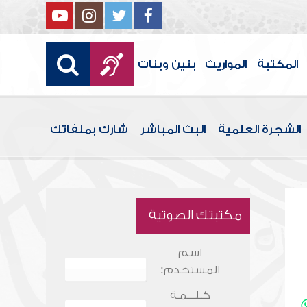
المكتبة
المواريث
بنين وبنات
الشجرة العلمية
البث المباشر
شارك بملفاتك
مكتبتك الصوتية
اسم
المستخدم:
كـلـــمـة