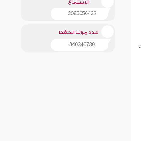
الاستماع
3095056432
عدد مرات الحفظ
د
840340730