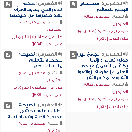
الفهرس:
استنشاق
الفهرس:
حكم
البخور للصائم
الدم الذي يعاود المرأة
بعد طهرها من حيضها
للشيخ:
محمد بن صالح
للشيخ:
محمد بن صالح
العثيمين
العثيمين
جزء من محاضرة ( فتاوى نور
جزء من محاضرة ( فتاوى نور
على الدرب [628])
على الدرب [634])
الفهرس:
الجمع بين
الفهرس:
نصيحة
قوله تعالى: (إنما
للحجاج بتعلم
يخشى الله من عباده
مناسك الحج
العلماء) وقوله: (واتقوا
للشيخ:
محمد بن صالح
الله ويعلمكم الله)
العثيمين
للشيخ:
محمد بن صالح
جزء من محاضرة ( فتاوى نور
العثيمين
على الدرب [638])
جزء من محاضرة ( فتاوى نور
الفهرس:
نصيحة
على الدرب [637])
لطالب علم يخشى
عدم إخلاصه وفساد نيته
للشيخ:
محمد بن صالح
العثيمين