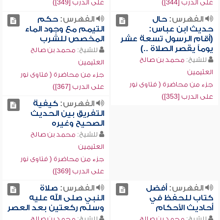
على الدرب [344])
على الدرب [349])
الفهرس:
حال
الفهرس:
حكم
حديث ابن عباس:
التيمم مع وجود الماء
(أقام الرسول تسعة عشر
المخصص للشرب
يوماً يقصر الصلاة ..)
للشيخ:
محمد بن صالح
للشيخ:
محمد بن صالح
العثيمين
العثيمين
جزء من محاضرة ( فتاوى نور
جزء من محاضرة ( فتاوى نور
على الدرب [367])
على الدرب [353])
الفهرس:
كيفية
التفريق بين الحديث
الصحيح وغيره
للشيخ:
محمد بن صالح
العثيمين
جزء من محاضرة ( فتاوى نور
على الدرب [369])
الفهرس:
أفضل
الفهرس:
صلاة
كتاب للحفظ في
النبي صلى الله عليه
أحاديث الأحكام
وسلم ركعتين بعد العصر
للشيخ:
محمد بن صالح
للشيخ:
محمد بن صالح