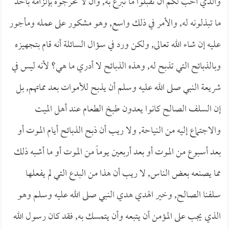
والذي أحب لكم أن تقبلوا ما تبرع به, وأن لا تحرجوه بإلزامه بأخذ
ما تبذلونه له, والأمر في ذلك واسع, وهو مشكور على عمله ومأجور
عليه إن شاء الله تعالى, ولكن ورد في سؤال السائلة أنه قام بتجهيزه
وبالذبائح التي تذبح له, وهذه الذبائح لا أدري ما هي؟ لأنه ليس في
شريعة النبي صلى الله عليه وسلم أن يذبح للأموات بعد مماتهم, بل
إن السلف الصالح كانوا يعدون طبخ الطعام عند أهل الميت
والاجتماع إليه من النياحة, ولا ريب أن ذبح الذبائح أيام الموت أو
بعد أسبوع من الموت أو بعد أربعين يوماً من الموت أو ما أشبه ذلك
مما يصنعه بعض الناس, لا ريب أن هذا من البدع التي لم يفعلها
سلفنا الصالح, وخير الهدي هدي النبي صلى الله عليه وسلم وهو
الذي يجب على المؤمن أن يتبعه وأن يتمسك به, فقد كان رسول الله