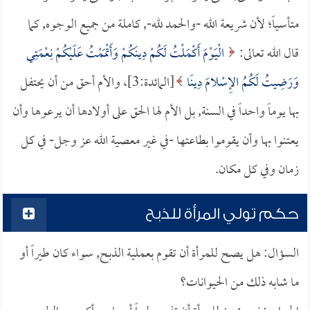
متأسياً؛ لأن شريعة الله -والحمد لله-, كاملة من جميع الوجوه, كما
قال الله تعالى:
الْيَوْمَ أَكْمَلْتُ لَكُمْ دِينَكُمْ وَأَتْمَمْتُ عَلَيْكُمْ نِعْمَتِي
وَرَضِيتُ لَكُمُ الإِسْلامَ دِينًا
[المائدة:3]، والأم أحق من أن يحتفل
بها يوماً واحداً في السنة, بل الأم لها الحق على أولادها أن يرعوها وأن
يعتنوا بها وأن يقوموا بطاعتها -في غير معصية الله عز وجل- في كل
زمان وفي كل مكان.
حكم تولي المرأة للذبح
السؤال: هل يصح للمرأة أن تقوم بعملية الذبح, سواء كان طيراً أو
ما شابه ذلك من الحيوانات؟