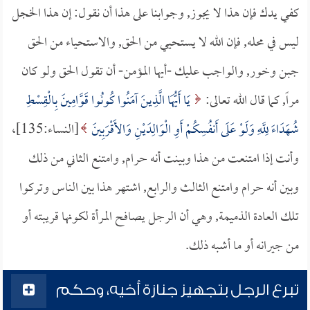
كفي يدك فإن هذا لا يجوز, وجوابنا على هذا أن نقول: إن هذا الخجل
ليس في محله, فإن الله لا يستحيي من الحق, والاستحياء من الحق
جبن وخور, والواجب عليك -أيها المؤمن- أن تقول الحق ولو كان
مراً, كما قال الله تعالى:
يَا أَيُّهَا الَّذِينَ آمَنُوا كُونُوا قَوَّامِينَ بِالْقِسْطِ
شُهَدَاءَ لِلَّهِ وَلَوْ عَلَى أَنفُسِكُمْ أَوِ الْوَالِدَيْنِ وَالأَقْرَبِينَ
[النساء:135]،
وأنت إذا امتنعت من هذا وبينت أنه حرام, وامتنع الثاني من ذلك
وبين أنه حرام وامتنع الثالث والرابع, اشتهر هذا بين الناس وتركوا
تلك العادة الذميمة, وهي أن الرجل يصافح المرأة لكونها قريبته أو
من جيرانه أو ما أشبه ذلك.
تبرع الرجل بتجهيز جنازة أخيه، وحكم