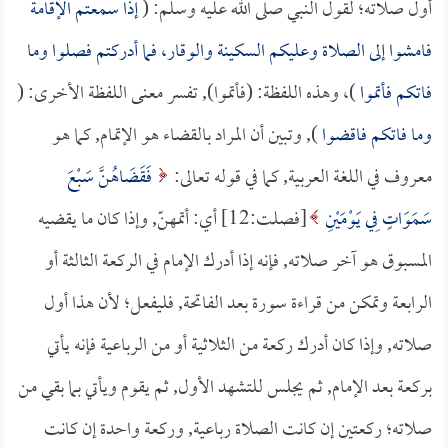
أول صلاته؛ لقول النبي صلى الله عليه وسلم: (
إذا سمعتم الإقامة
فامشوا إلى الصلاة وعليكم السكينة والوقار، فما أدركتم فصلوا وما
فاتكم فأتموا
)، وهذه اللفظة: (فأتموا), تفسر معنى اللفظة الأخرى: (
وما فاتكم فاقضوا
), وتبين أن المراد بالقضاء هو الإتمام, كما هو
معروف في اللغة العربية, كما في قوله تعالى:
فَقَضَاهُنَّ سَبْعَ
سَمَوَاتٍ فِي يَوْمَيْنِ
[فصلت:12] أي: أتمهنّ, وإذا كان ما يقضيه
المسبوق هو آخر صلاته, فإنه إذا أدرك الإمام في الركعة الثالثة أو
الرابعة وتمكن من قراءة سورة بعد الفاتحة, فليفعل؛ لأن هذا أول
صلاته, وإذا كان أدرك ركعة من الثلاثية أو من الرباعية فإنه يأتي
بركعة بعد الإمام, ثم يجلس للتشهد الأول, ثم يقوم ويأتي بما بقي من
صلاته؛ ركعتين إن كانت الصلاة رباعية, وركعة واحدة إن كانت