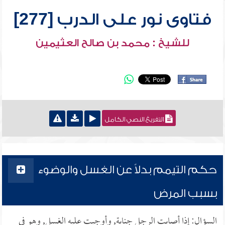
فتاوى نور على الدرب [277]
للشيخ : محمد بن صالح العثيمين
التفريغ النصي الكامل
حكم التيمم بدلاً عن الغسل والوضوء
بسبب المرض
السؤال: إذا أصابت الرجل جنابة, وأوجبت عليه الغسل, وهو في