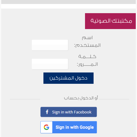
مكتبتك الصوتية
اسم
المستخدم:
كـلـــمـة
الـمـــــرور:
دخول المشتركين
أو الدخول بحساب