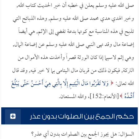
صلى الله عليه وسلم يعلن في خطبه أن خير الحديث كتاب الله,
وخير الهدي هدي محمد صلى الله عليه وسلم, وهذه الذبائح التي
تذبح في هذه المناسبة مع كونها بدعة تفضي إلى الإثم, هي أيضاً
إضاعة مال وقد نهى النبي صلى الله عليه وسلم عن إضاعة المال,
وهي إثم لاسيما إذا كان الورثة قصراً وأخذت هذه الأموال من
التركة, فيكون ذلك من قربان مال اليتامى بما لا خير فيه, وقد قال
الله تعالى:
وَلا تَقْرَبُوا مَالَ الْيَتِيمِ إِلَّا بِالَّتِي هِيَ أَحْسَنُ حَتَّى يَبْلُغَ
أَشُدَّهُ
[الأنعام:152]، والله المستعان.
حكم الجمع بين الصلوات بدون عذر
السؤال: هل يجوز الجمع بين الصلوات بدون أي عذر؟