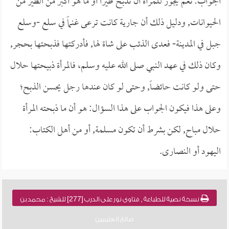
الجواب: نعم يجوز للمرأة أن تذبح طيراً أو ما هو أكبر من الطير من
الحيوانات, ودليل ذلك أن جارية كانت ترعى غنماً في سلع -وسلع
جبل في المدينة- فعدى الذئب على شاة لها, فأدركتها فذبحتها بحجر,
وكان ذلك في عهد النبي صلى الله عليه وسلم، فالمرأة ذبيحتها حلال
حتى ولو كانت حائضاً, وحتى لو كان عندها رجل يحسن الذبح؛
وعلى هذا فيكون الجواب على هذا السؤال: هو أن ما ذبحته المرأة
حلال مباح, لكن بشرط أن تكون مسلمة, أو من أهل الكتاب:
اليهود أو النصارى.
نسخة نصية للطباعة , فتاوى نور على الدرب [277] للشيخ : محمد بن
صالح العثيمين