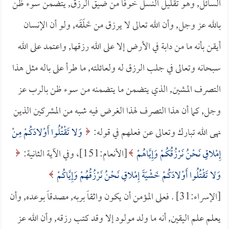
السائل, وهو تقليل النسل خوفاً من ضيق الرزق, يتضمن سوء ظن
بالله عز وجل, وأن الله تعالى لا يرزق من خَلَقَه, ولو أن الإنسان
أيقن بأنه ما من دابة في الأرض إلا على الله رزقها, واعتمد على الله
سبحانه وتعالى في جلب الرزق له ولعائلته, ما طرأ على باله مثل هذا
التصرف المشين, الذي يتضمن ما يتضمنه من سوء ظن بالرب عز
وجل, كما أن هذا التصرف لهذا الغرض فيه شبه من المشركين الذين
نهى الله تبارك وتعالى عن فعلهم في قوله:
وَلا تَقْتُلُوا أَوْلادَكُمْ مِنْ
إِمْلاقٍ نَحْنُ نَرْزُقُكُمْ وَإِيَّاهُمْ
[الأنعام:151]، وفي الآية الثانية:
وَلا تَقْتُلُوا أَوْلادَكُمْ خَشْيَةَ إِمْلاقٍ نَحْنُ نَرْزُقُهُمْ وَإِيَّاكُمْ
[الإسراء:31] . فعلى المؤمن أن يكون واثقاً بربه, مصدقاً بوعده, وأن
يعلم علم اليقين, أنه ما ولد مولود إلا وقد كتب رزقه, وأن الله عز