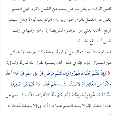
نفس الوقت مريض بمرض يمنعه من الغسل بالماء, فهل التيمم
يغني عن الغسل بالماء, حتى ولو زال المانع بعد أيام؟ وهل التيمم
لرفع الجنابة يغني عن الوضوء للفريضة إذا دخل وقتها في وقت
نفس أداء رفع الجنابة؟
الجواب: إذا أصابت الرجل أو المرأة جنابة وكان مريضاً لا يتمكن
من استعمال الماء, فإنه في هذه الحال يتيمم؛ لقول الله تبارك وتعالى:
وَإِنْ كُنْتُمْ جُنُبًا فَاطَّهَّرُوا وَإِنْ كُنْتُمْ مَرْضَى أَوْ عَلَى سَفَرٍ أَوْ جَاءَ أَحَدٌ
مِنْكُمْ مِنَ الْغَائِطِ أَوْ لامَسْتُمُ النِّسَاءَ فَلَمْ تَجِدُوا مَاءً فَتَيَمَّمُوا صَعِيدًا
طَيِّبًا فَامْسَحُوا بِوُجُوهِكُمْ وَأَيْدِيكُمْ مِنْهُ
[المائدة:6]، وإذا تيمم عن
هذه الجنابة, فإنه لا يعيد التيمم عنها مرة أخرى إلا بجنابة تحدث له