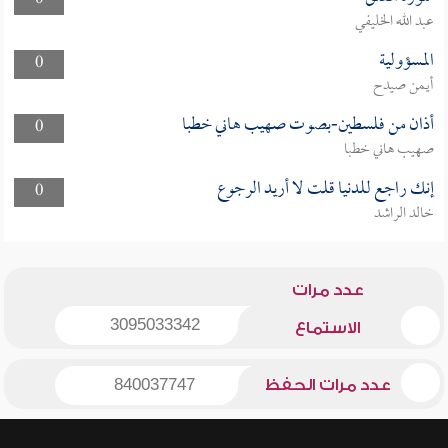
0
عبد الله الخليفي
المسؤولية
0
أيمن صيدح
أذان من فلسطين-بصوت صهيب هاني خطبا
0
صهيب هاني خطبا
إنك راجع للدنيا قلت لا أريد الرجوع
0
خالد الراشد
عدد مرات
3095033342
الاستماع
عدد مرات الحفظ
840037747