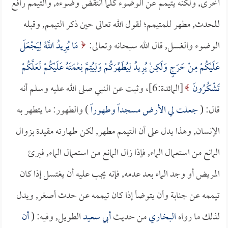
أخرى, ولكنه يتيمم عن الوضوء كلما انتقض وضوءه, والتيمم رافع
للحدث, مطهر للمتيمم؛ لقول الله تعالى حين ذكر التيمم, وقبله
الوضوء والغسل, قال الله سبحانه وتعالى:
مَا يُرِيدُ اللَّهُ لِيَجْعَلَ
عَلَيْكُمْ مِنْ حَرَجٍ وَلَكِنْ يُرِيدُ لِيُطَهِّرَكُمْ وَلِيُتِمَّ نِعْمَتَهُ عَلَيْكُمْ لَعَلَّكُمْ
تَشْكُرُونَ
[المائدة:6]، وثبت عن النبي صلى الله عليه وسلم أنه
قال: (
جعلت لي الأرض مسجداً وطهوراً
) والطهور: ما يتطهر به
الإنسان, وهذا يدل على أن التيمم مطهر, لكن طهارته مقيدة بزوال
المانع من استعمال الماء, فإذا زال المانع من استعمال الماء, فبرئ
المريض أو وجد الماء بعد عدمه, فإنه يجب عليه أن يغتسل إذا كان
تيممه عن جنابة وأن يتوضأ إذا كان تيممه عن حدث أصغر, ويدل
لذلك ما رواه
البخاري
من حديث
أبي سعيد
الطويل, وفيه: (
أن