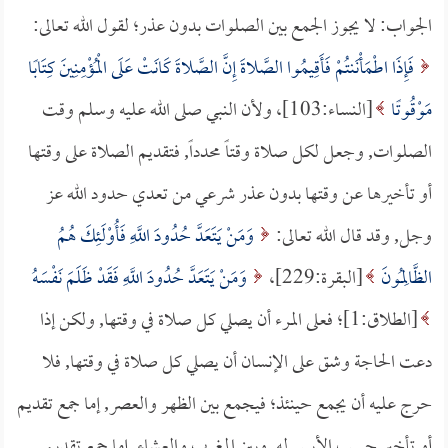
الجواب: لا يجوز الجمع بين الصلوات بدون عذر؛ لقول الله تعالى:
فَإِذَا اطْمَأْنَنتُمْ فَأَقِيمُوا الصَّلاةَ إِنَّ الصَّلاةَ كَانَتْ عَلَى الْمُؤْمِنِينَ كِتَابًا
مَوْقُوتًا
[النساء:103]، ولأن النبي صلى الله عليه وسلم وقت
الصلوات, وجعل لكل صلاة وقتاً محدداً, فتقديم الصلاة على وقتها
أو تأخيرها عن وقتها بدون عذر شرعي من تعدي حدود الله عز
وجل, وقد قال الله تعالى:
وَمَنْ يَتَعَدَّ حُدُودَ اللَّهِ فَأُوْلَئِكَ هُمُ
الظَّالِمُونَ
[البقرة:229]،
وَمَنْ يَتَعَدَّ حُدُودَ اللَّهِ فَقَدْ ظَلَمَ نَفْسَهُ
[الطلاق:1]؛ فعلى المرء أن يصلي كل صلاة في وقتها, ولكن إذا
دعت الحاجة وشق على الإنسان أن يصلي كل صلاة في وقتها, فلا
حرج عليه أن يجمع حينئذ؛ فيجمع بين الظهر والعصر, إما جمع تقديم
أو تأخير حسب الأيسر له, وبين المغرب والعشاء, إما جمع تقديم