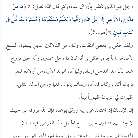
وجل هو الذي تكفل بأرزاق عباده, كما قال الله تعالى:
وَمَا مِنْ
دَابَّةٍ فِي الأَرْضِ إِلَّا عَلَى اللَّهِ رِزْقُهَا وَيَعْلَمُ مُسْتَقَرَّهَا وَمُسْتَوْدَعَهَا كُلٌّ فِي
كِتَابٍ مُبِينٍ
[هود:6].
ولقد حكى لي بعض الثقات, وكان من الدلالين الذين يبيعون السلع
لأصحابها بأجرة, حكى لي أنه كان ذا دخل محدود, وأنه حين تزوج
شعر بأن هذا الدخل ازداد, ولما أتاه الولد الأول من أولاده شعر
بزيادة أكثر, وكان قد أتاه ولدان, يقول: فلما جاءني الولد الثاني,
ظهرت لي الزيادة ظهوراً بيناً.
إن الإنسان إذا اعتمد على ربه ووثق بوعده فإن الله يرزقه من حيث
لا يحتسب, فتناول حبوب منع الحمل لهذا الغرض فيه هاتان
المفسدتان, سوء الظن بالله عز وجل, ومشابهة المشركين من بعض