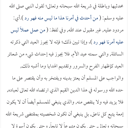
محدثيها وباطلة في شريعة الله سبحانه وتعالى؛ لقول النبي صلى الله
عليه وسلم: (
من أحدث في أمرنا هذا ما ليس منه فهو رد
).أي:
مردود عليه, غير مقبول عند الله, وفي لفظ: (
من عمل عملاً ليس
عليه أمرنا فهو رد
)، وإذا تبين ذلك؛ فإنه لا يجوز العيد التي ذكرته
السائلة, والتي سمته عيد الأم, فلا يجوز فيه إحداث شيء من شعائر
العيد كإظهار الفرح والسرور وتقديم الهدايا وما أشبه ذلك,
والواجب على المسلم أن يعتز بدينه ويفتخر به وأن يقتصر على ما
حده الله ورسوله في هذا الدين القيم الذي ارتضاه الله تعالى لعباده,
فلا يزيد فيه ولا ينقص منه, والذي ينبغي للمسلم أيضاً أن لا يكون
إمعة يتبع كل ناعق, بل ينبغي أن تكون شخصيته بمقتضى شريعة الله
سبحانه وتعالى, حتى يكون متبوعاً لا تابعاً, وحتى يكون أسوة لا