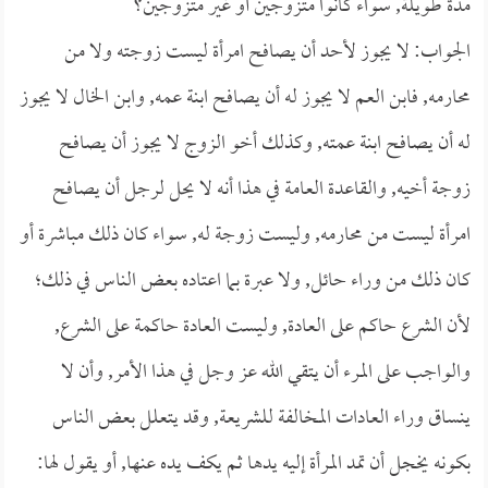
مدة طويلة, سواء كانوا متزوجين أو غير متزوجين؟
الجواب: لا يجوز لأحد أن يصافح امرأة ليست زوجته ولا من
محارمه, فابن العم لا يجوز له أن يصافح ابنة عمه, وابن الخال لا يجوز
له أن يصافح ابنة عمته, وكذلك أخو الزوج لا يجوز أن يصافح
زوجة أخيه, والقاعدة العامة في هذا أنه لا يحل لرجل أن يصافح
امرأة ليست من محارمه, وليست زوجة له, سواء كان ذلك مباشرة أو
كان ذلك من وراء حائل, ولا عبرة بما اعتاده بعض الناس في ذلك؛
لأن الشرع حاكم على العادة, وليست العادة حاكمة على الشرع,
والواجب على المرء أن يتقي الله عز وجل في هذا الأمر, وأن لا
ينساق وراء العادات المخالفة للشريعة, وقد يتعلل بعض الناس
بكونه يخجل أن تمد المرأة إليه يدها ثم يكف يده عنها, أو يقول لها: