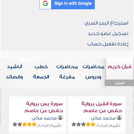
استرجاع الرمز السري
تسجيل عضو جديد
إعادة تفعيل حساب
قرآن كريم
محاضرات
محاضرات
خطب
أناشيد
ودروس
مفرغة
الجمعة
وقصائد
المزيد
المزيد
المزيد
المزيد
المزيد
سورة الفيل برواية
سورة يس برواية
حفص عن عاصم
حفص عن عاصم
محمد مكي
محمد مكي
تقييم المادة:
تقييم المادة: