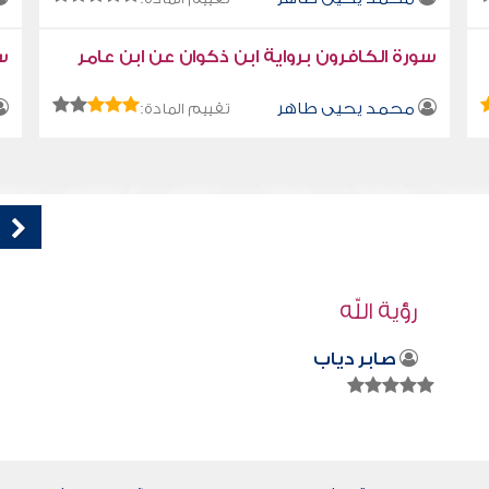
سورة الكافرون برواية ابن ذكوان عن ابن عامر
سو
محمد يحيى طاهر
تقييم المادة:
قراءة صوتية لكتاب استمتع بحياتك " كتاب
في فنون التعامل - كن لطيفا عند ول لقاء
محمد العريفي