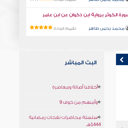
رة الكوثر برواية ابن ذكوان عن ابن عامر
محمد يحيى طاهر
تقييم المادة:
البث المباشر
من تدبير الله لك
ك
أخلاقنا أصالة ومعاصرة
صابر دياب
وأمنهم من خوف 9
سلسلة محاضرات نفحات رمضانية
1444هـ