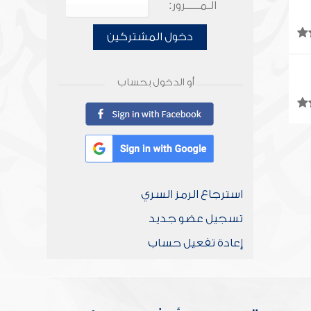
الـمـــــرور:
دخول المشتركين
أو الدخول بحساب
استرجاع الرمز السري
تسجيل عضو جديد
إعادة تفعيل حساب