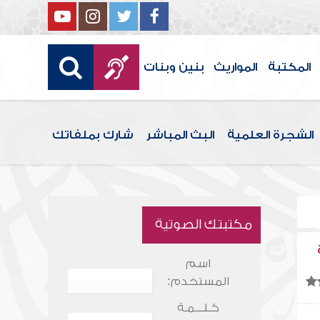
المكتبة
المواريث
بنين وبنات
الشجرة العلمية
البث المباشر
شارك بملفاتك
مكتبتك الصوتية
اسم
المستخدم:
كـلـــمـة