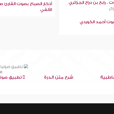
 . رابح بن دراح الجزائري
أذكار الصباح بصوت القارئ ص
ائر
الألفي
صوت أحمد الكوردي
اطبية
شرح متن الدرة
تطبيق صوتي