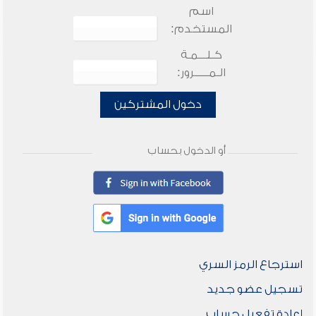
اسم
المستخدم:
كـلـــمـة
الـمـــــرور:
دخول المشتركين
أو الدخول بحساب
استرجاع الرمز السري
تسجيل عضو جديد
إعادة تفعيل حساب