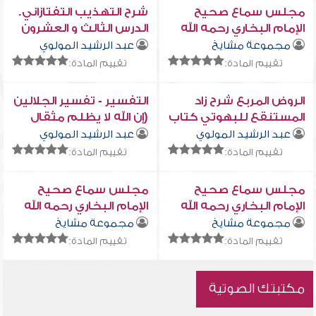
مجلس سماع صحيح
شرح التهذيب التفتازاني.
الإمام البخاري رحمه الله
الدرس الثالث و العشرون
المجلس الثالث(الفترة
مجموعة مشايخ
عبد الرشيد المولوي
الثالثة)
تقييم المادة:
تقييم المادة:
الروض المربع شرح زاد
التفسير - تفسير الجلالين
المستنقع للبهوتي كتاب
(إن الله لا يظلم مثقال
النكاح (باب المحرمات في
ذرة) الآية 40 من سورة
عبد الرشيد المولوي
عبد الرشيد المولوي
النكاح) - رحمه الله -
النساء - الدرس الثاني
تقييم المادة:
تقييم المادة:
الدرس الحادي عشر
عشر
مجلس سماع صحيح
مجلس سماع صحيح
الإمام البخاري رحمه الله
الإمام البخاري رحمه الله
المجلس الرابع(الفترة
المجلس الرابع(الفترة
مجموعة مشايخ
مجموعة مشايخ
الأولى)
الثانية)
تقييم المادة:
تقييم المادة:
مكتبتك الصوتية