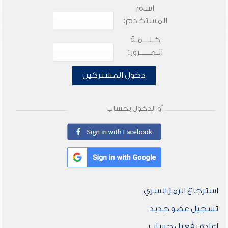
اسم
المستخدم:
كـلـــمـة
الـمـــــرور:
دخول المشتركين
أو الدخول بحساب
استرجاع الرمز السري
تسجيل عضو جديد
إعادة تفعيل حساب