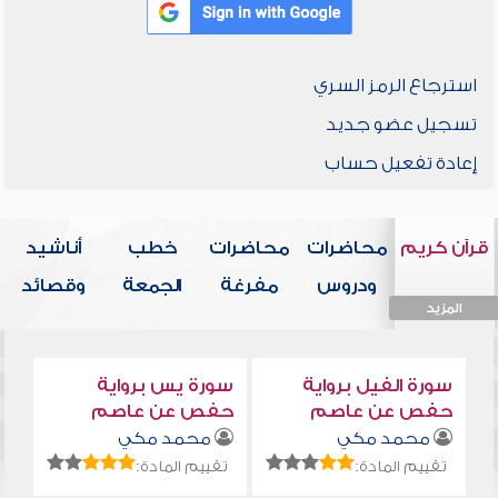
استرجاع الرمز السري
تسجيل عضو جديد
إعادة تفعيل حساب
قرآن كريم
محاضرات
محاضرات
خطب
أناشيد
ودروس
مفرغة
الجمعة
وقصائد
المزيد
المزيد
المزيد
المزيد
المزيد
سورة الفيل برواية
سورة يس برواية
حفص عن عاصم
حفص عن عاصم
محمد مكي
محمد مكي
تقييم المادة:
تقييم المادة: