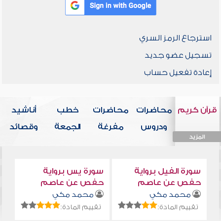
استرجاع الرمز السري
تسجيل عضو جديد
إعادة تفعيل حساب
قرآن كريم
محاضرات
محاضرات
خطب
أناشيد
ودروس
مفرغة
الجمعة
وقصائد
المزيد
المزيد
المزيد
المزيد
المزيد
سورة الفيل برواية
سورة يس برواية
حفص عن عاصم
حفص عن عاصم
محمد مكي
محمد مكي
تقييم المادة:
تقييم المادة: