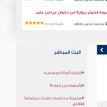
رة الكوثر برواية ابن ذكوان عن ابن عامر
محمد يحيى طاهر
تقييم المادة:
البث المباشر
قراءة صوتية لكتاب استمتع بحياتك " كتاب
ق
أخلاقنا أصالة ومعاصرة
في فنون التعامل - التواضع
ف
محمد العريفي
وأمنهم من خوف 9
سلسلة محاضرات نفحات رمضانية
1444هـ