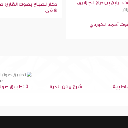
 . رابح بن دراح الجزائري
أذكار الصباح بصوت القارئ ص
ائر
الألفي
صوت أحمد الكوردي
اطبية
شرح متن الدرة
تطبيق صوتي