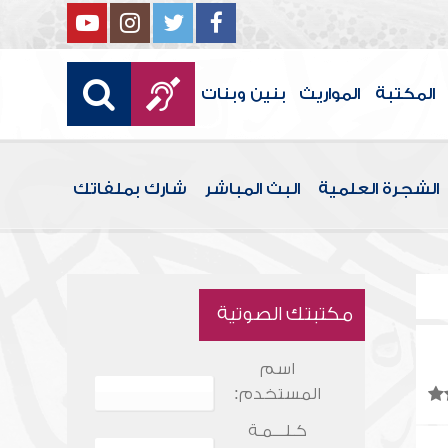
المكتبة
المواريث
بنين وبنات
الشجرة العلمية
البث المباشر
شارك بملفاتك
مكتبتك الصوتية
اسم
المستخدم:
كـلـــمـة