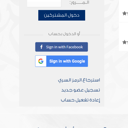
الـمـــــرور:
دخول المشتركين
أو الدخول بحساب
استرجاع الرمز السري
تسجيل عضو جديد
إعادة تفعيل حساب