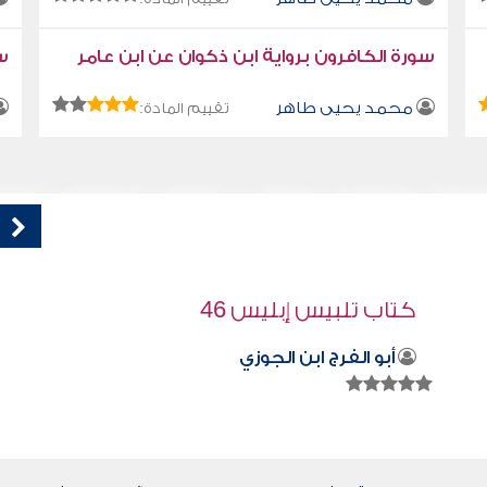
سورة الكافرون برواية ابن ذكوان عن ابن عامر
سو
محمد يحيى طاهر
تقييم المادة:
قراءة صوتية لكتاب استمتع بحياتك كتاب
في فنون التعامل - المقدمة
محمد العريفي