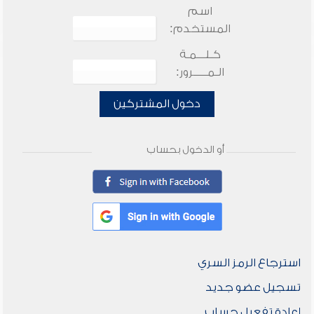
اسم
المستخدم:
كـلـــمـة
الـمـــــرور:
دخول المشتركين
أو الدخول بحساب
استرجاع الرمز السري
تسجيل عضو جديد
إعادة تفعيل حساب