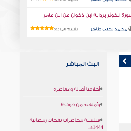
رة الكوثر برواية ابن ذكوان عن ابن عامر
محمد يحيى طاهر
تقييم المادة:
البث المباشر
كتاب تلبيس إبليس 35
ا
أخلاقنا أصالة ومعاصرة
أبو الفرج ابن الجوزي
وأمنهم من خوف 9
سلسلة محاضرات نفحات رمضانية
1444هـ