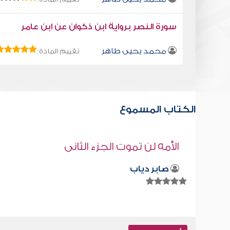
سورة النصر برواية ابن ذكوان عن ابن عامر
محمد يحيى طاهر
تقييم المادة:
الكتاب المسموع
قراءة صوتية لكتاب استمتع بحياتك " كت
في فنون التعامل - نختلف ونحن اخوان
محمد العريفي