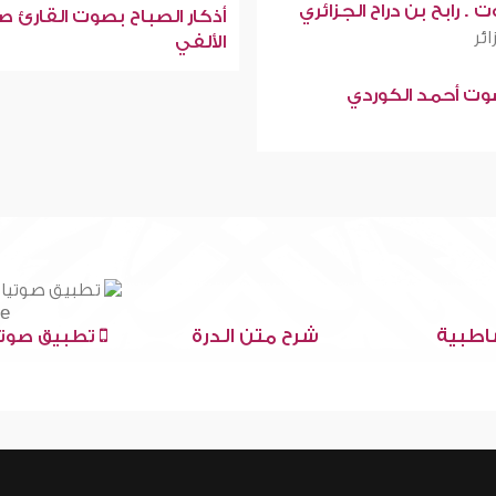
 . رابح بن دراح الجزائري
أذكار الصباح بصوت القارئ ص
ائر
الألفي
صوت أحمد الكوردي
اطبية
شرح متن الدرة
تطبيق صوتي