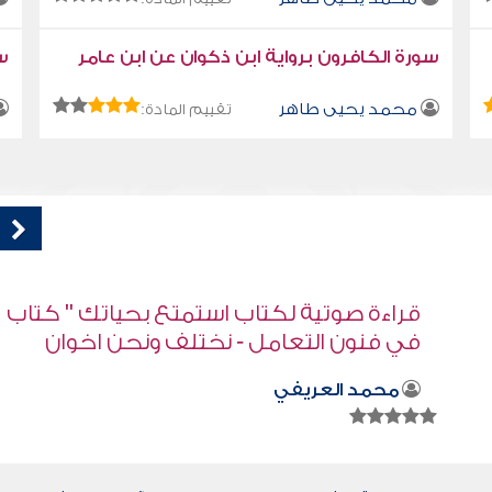
سورة الكافرون برواية ابن ذكوان عن ابن عامر
سو
محمد يحيى طاهر
تقييم المادة:
اب
كتاب تلبيس إبليس 45
أبو الفرج ابن الجوزي