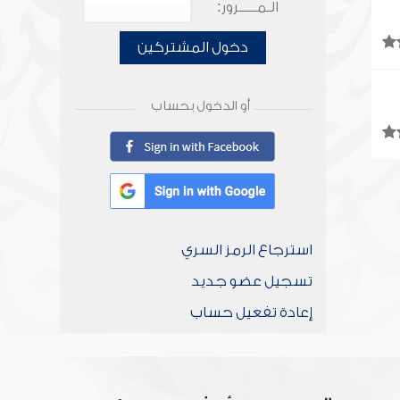
الـمـــــرور:
دخول المشتركين
أو الدخول بحساب
استرجاع الرمز السري
تسجيل عضو جديد
إعادة تفعيل حساب