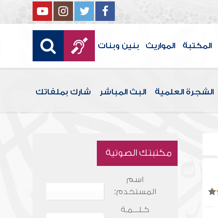
المكتبة
المواريث
بنين وبنات
الشجرة العلمية
البث المباشر
شارك بملفاتك
مكتبتك الصوتية
اسم
المستخدم:
كـلـــمـة