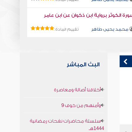
رة الكوثر برواية ابن ذكوان عن ابن عامر
محمد يحيى طاهر
تقييم المادة:
البث المباشر
صبر الله
ا
أخلاقنا أصالة ومعاصرة
صابر دياب
وأمنهم من خوف 9
سلسلة محاضرات نفحات رمضانية
1444هـ