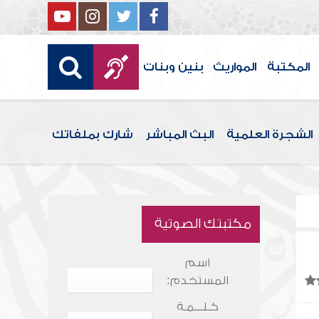
المكتبة
المواريث
بنين وبنات
الشجرة العلمية
البث المباشر
شارك بملفاتك
مكتبتك الصوتية
اسم
المستخدم:
كـلـــمـة