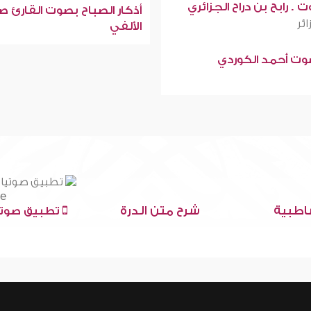
 . رابح بن دراح الجزائري
أذكار الصباح بصوت القارئ ص
ائر
الألفي
صوت أحمد الكوردي
اطبية
شرح متن الدرة
تطبيق صوتي