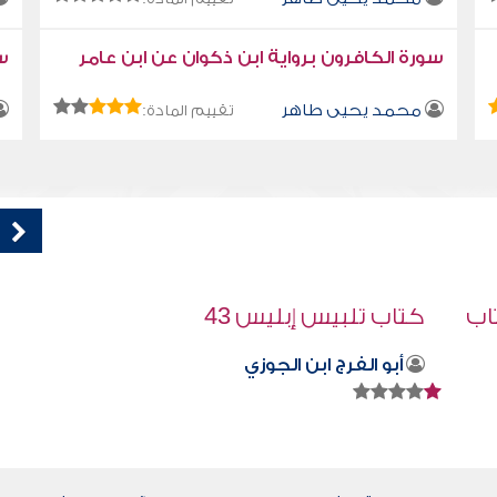
سورة الكافرون برواية ابن ذكوان عن ابن عامر
سو
محمد يحيى طاهر
تقييم المادة:
قراءة صوتية لكتاب استمتع بحياتك " كتاب
في فنون التعامل - العبادة الخفية
محمد العريفي