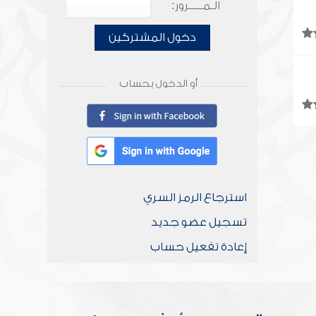
الـمـــــرور:
دخول المشتركين
أو الدخول بحساب
استرجاع الرمز السري
تسجيل عضو جديد
إعادة تفعيل حساب