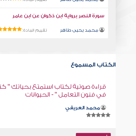
سورة النصر برواية ابن ذكوان عن ابن عامر
محمد يحيى طاهر
تقييم المادة:
الكتاب المسموع
" كتاب
كتاب تلبيس إبليس 43
أبو الفرج ابن الجوزي