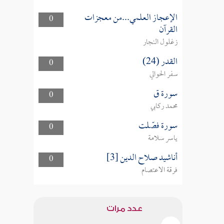
الإعجاز العلمي...من معجزات
0
القرآن
زغلول النجار
القدر (24)
0
سفر الحوالي
سورة ق
0
محمد ركابي
سورة فصّلت
0
ياسر سلامة
أناشيد صلاح الدين [3]
0
فرقة الاعتصام
عدد مرات