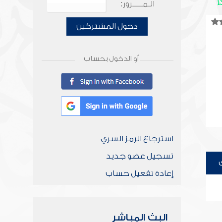
الـمـــــرور:
دخول المشتركين
أو الدخول بحساب
استرجاع الرمز السري
تسجيل عضو جديد
إعادة تفعيل حساب
البث المباشر