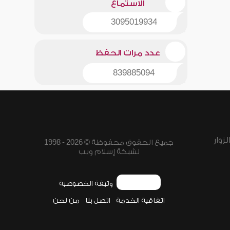
الاستماع
3095019934
عدد مرات الحفظ
839885094
زوار
جميع الحقوق محفوظة © 2026 - 1998
لشبكة إسلام ويب
وثيقة الخصوصية
اتفاقية الخدمة
اتصل بنا
من نحن