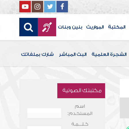
المكتبة
المواريث
بنين وبنات
الشجرة العلمية
البث المباشر
شارك بملفاتك
مكتبتك الصوتية
اسم
المستخدم:
كـلـــمـة