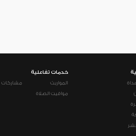
ية
خدمات تفاعلية
داة
المواريث
مشاركات ال
مواقيت الصلاة
رة
ة
عشر