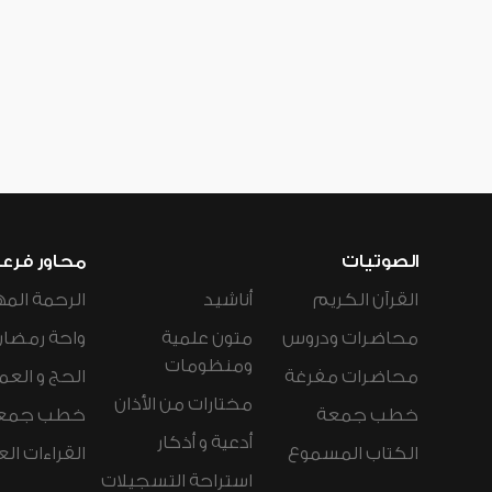
الصوتيات
محاور فرع
القرآن الكريم
أناشيد
الرحمة المه
محاضرات ودروس
متون علمية
واحة رمضان
ومنظومات
محاضرات مفرغة
الحج و العم
مختارات من الأذان
خطب جمعة
خطب جمع
أدعية و أذكار
الكتاب المسموع
القراءات ال
استراحة التسجيلات