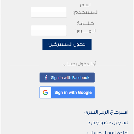
اسم
المستخدم:
كـلـــمـة
الـمـــــرور:
دخول المشتركين
أو الدخول بحساب
استرجاع الرمز السري
تسجيل عضو جديد
إعادة تفعيل حساب