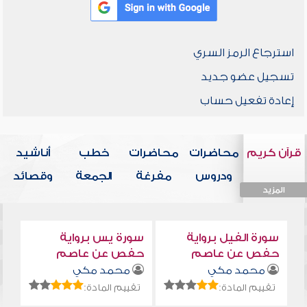
استرجاع الرمز السري
تسجيل عضو جديد
إعادة تفعيل حساب
قرآن كريم
محاضرات
محاضرات
خطب
أناشيد
ودروس
مفرغة
الجمعة
وقصائد
المزيد
المزيد
المزيد
المزيد
المزيد
سورة الفيل برواية
سورة يس برواية
حفص عن عاصم
حفص عن عاصم
محمد مكي
محمد مكي
تقييم المادة:
تقييم المادة: