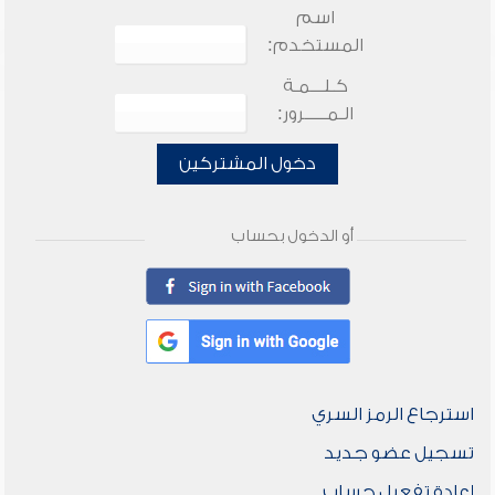
اسم
المستخدم:
كـلـــمـة
الـمـــــرور:
دخول المشتركين
أو الدخول بحساب
استرجاع الرمز السري
تسجيل عضو جديد
إعادة تفعيل حساب