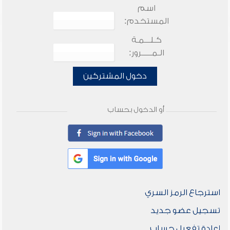
اسم
المستخدم:
كـلـــمـة
الـمـــــرور:
دخول المشتركين
أو الدخول بحساب
استرجاع الرمز السري
تسجيل عضو جديد
إعادة تفعيل حساب