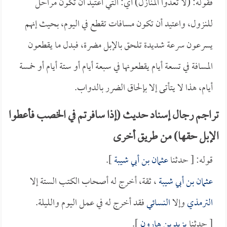
فقوله: (لا تعدوا المنازل) أي: التي أعتيد أن تكون مراحل
للنزول، واعتيد أن تكون مسافات تقطع في اليوم، بحيث إنهم
يسرعون سرعة شديدة تلحق بالإبل مضرة، فبدل ما يقطعون
المسافة في تسعة أيام يقطعونها في سبعة أيام أو ستة أيام أو خمسة
أيام، هذا لا يتأتى إلا بإلحاق الضرر بالدواب.
تراجم رجال إسناد حديث (إذا سافرتم في الخصب فأعطوا
الإبل حقها) من طريق أخرى
قوله: [ حدثنا
عثمان بن أبي شيبة
].
عثمان بن أبي شيبة
، ثقة، أخرج له أصحاب الكتب الستة إلا
الترمذي
وإلا
النسائي
فقد أخرج له في عمل اليوم والليلة.
[ حدثنا
يزيد بن هارون
].