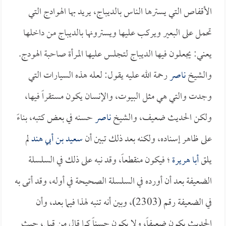
الأقفاص التي يسترها الناس بالديباج، يريد بها الهوادج التي
تحمل على البعير ويركب عليها ويسترونها بالديباج من داخلها
يعني: يجعلون فيها الديباج لتجلس عليها المرأة صاحبة الهودج.
والشيخ
ناصر
رحمة الله عليه يقول: لعله هذه السيارات التي
وجدت والتي هي مثل البيوت، والإنسان يكون مستقراً فيها،
ولكن الحديث ضعيف، والشيخ
ناصر
حسنه في بعض كتبه، بناءً
على ظاهر إسناده، ولكنه بعد ذلك تبين أن
سعيد بن أبي هند
لم
يلق
أبا هريرة
؛ فيكون منقطعاً، وقد نبه على ذلك في السلسلة
الضعيفة بعد أن أورده في السلسلة الصحيحة في أوله، وقد أتى به
في الضعيفة رقم (2303)، وبين أنه تنبه لهذا فيما بعد، وأن
الحديث يكون ضعيفاً، ولا يكون حسناً كما قال من قبل، حيث