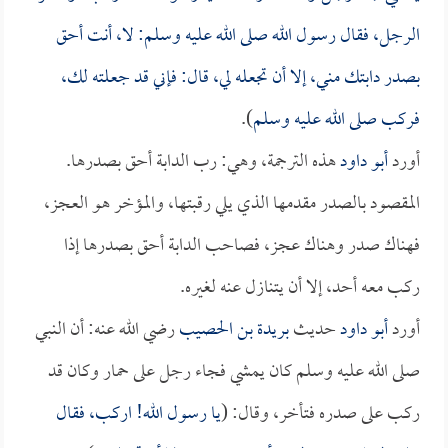
الرجل، فقال رسول الله صلى الله عليه وسلم: لا، أنت أحق
بصدر دابتك مني، إلا أن تجعله لي، قال: فإني قد جعلته لك،
فركب صلى الله عليه وسلم
).
أورد
أبو داود
هذه الترجمة، وهي: رب الدابة أحق بصدرها.
المقصود بالصدر مقدمها الذي يلي رقبتها، والمؤخر هو العجز،
فهناك صدر وهناك عجز، فصاحب الدابة أحق بصدرها إذا
ركب معه أحد، إلا أن يتنازل عنه لغيره.
أورد
أبو داود
حديث
بريدة بن الحصيب
رضي الله عنه: أن النبي
صلى الله عليه وسلم كان يمشي فجاء رجل على حمار وكان قد
ركب على صدره فتأخر، وقال: (
يا رسول الله! اركب، فقال