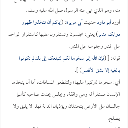
منه، وهو الذي نهى عنه الرسول صلى الله عليه وسلم.
أورد
أبو داود
حديث
أبي هريرة
: (
إياكم أن تتخذوا ظهور
دوابكم منابر
) يعني: تجلسون وتستقرون عليها كاستقرار الواحد
على المنبر وجلوسه على المنبر.
قوله: [ (
فإن الله إنما سخرها لكم لتبلغكم إلى بلد لم تكونوا
بالغيه إلا بشق الأنفس
) ].
أي: سخرها لتركبوا عليها؛ ولتقطعوا المسافات، أما أن يتخذها
الإنسان مستقراً له وهي واقفة، ويجلس يحدث صاحبه كأنهما
جالسان على الأرض يتحدثان ويؤذيان الدابة فهذا لا يليق ولا
يصلح.