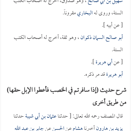
سهيل بن أبي صالح
، وهو صدوق، أخرج له أصحاب الكتب
الستة، وروى له
البخاري
مقروناً.
[ عن أبيه ].
أبو صالح السمان ذكوان
، وهو ثقة، أخرج له أصحاب الكتب
الستة.
[ عن
أبي هريرة
].
أبو هريرة
قد مر ذكره.
شرح حديث (إذا سافرتم في الخصب فأعطوا الإبل حقها)
من طريق أخرى
قال المصنف رحمه الله تعالى: [ حدثنا
عثمان بن أبي شيبة
حدثنا
يزيد بن هارون
أخبرنا
هشام
عن
الحسن
عن
جابر بن عبد الله