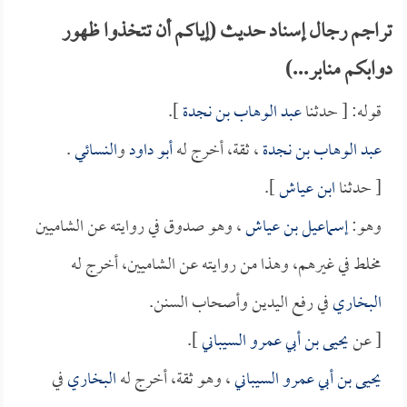
تراجم رجال إسناد حديث (إياكم أن تتخذوا ظهور
دوابكم منابر...)
قوله: [ حدثنا
عبد الوهاب بن نجدة
].
عبد الوهاب بن نجدة
، ثقة، أخرج له
أبو داود
و
النسائي
.
[ حدثنا
ابن عياش
].
وهو:
إسماعيل بن عياش
، وهو صدوق في روايته عن الشاميين
مخلط في غيرهم، وهذا من روايته عن الشاميين، أخرج له
البخاري
في رفع اليدين وأصحاب السنن.
[ عن
يحيى بن أبي عمرو السيباني
].
يحيى بن أبي عمرو السيباني
، وهو ثقة، أخرج له
البخاري
في