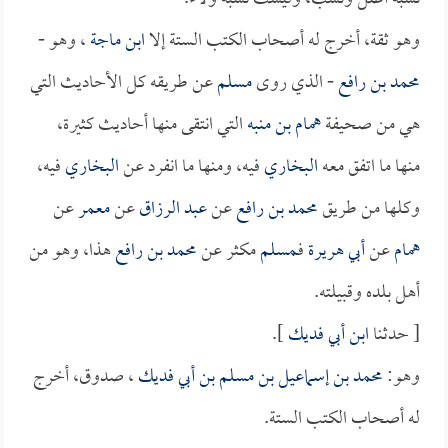
وهو ثقة، أخرج له أصحاب الكتب الستة إلا
ابن ماجة
، وهو -
محمد بن رافع
- الذي روى
مسلم
عن طريقه كل الأحاديث التي
هي من صحيفة
همام بن منبه
التي انتقى منها أحاديث كثيرة،
منها ما اتفق معه
البخاري
فيه، ومنها ما انفرد عن
البخاري
فيه،
وكلها من طريق
محمد بن رافع
عن
عبد الرزاق
عن
معمر
عن
همام
عن
أبي هريرة
فـ
مسلم
مكثر عن
محمد بن رافع
هذا، وهو من
أهل بلده وقبيلته.
[ حدثنا
ابن أبي فديك
].
وهو:
محمد بن إسماعيل بن مسلم بن أبي فديك
، صدوق، أخرج
له أصحاب الكتب الستة.