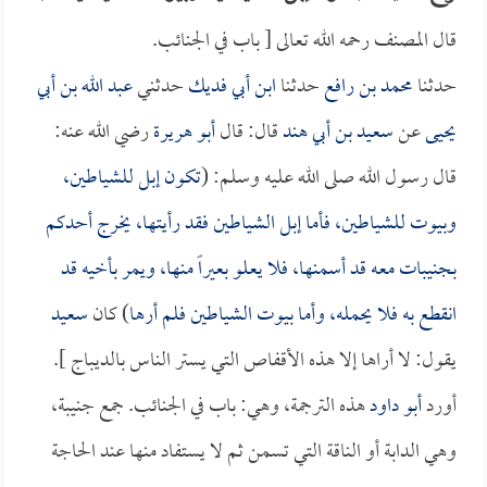
قال المصنف رحمه الله تعالى [ باب في الجنائب.
حدثنا
محمد بن رافع
حدثنا
ابن أبي فديك
حدثني
عبد الله بن أبي
يحيى
عن
سعيد بن أبي هند
قال: قال
أبو هريرة
رضي الله عنه:
قال رسول الله صلى الله عليه وسلم: (
تكون إبل للشياطين،
وبيوت للشياطين، فأما إبل الشياطين فقد رأيتها، يخرج أحدكم
بجنيبات معه قد أسمنها، فلا يعلو بعيراً منها، ويمر بأخيه قد
انقطع به فلا يحمله، وأما بيوت الشياطين فلم أرها
) كان
سعيد
يقول: لا أراها إلا هذه الأقفاص التي يستر الناس بالديباج ].
أورد
أبو داود
هذه الترجمة، وهي: باب في الجنائب. جمع جنيبة،
وهي الدابة أو الناقة التي تسمن ثم لا يستفاد منها عند الحاجة