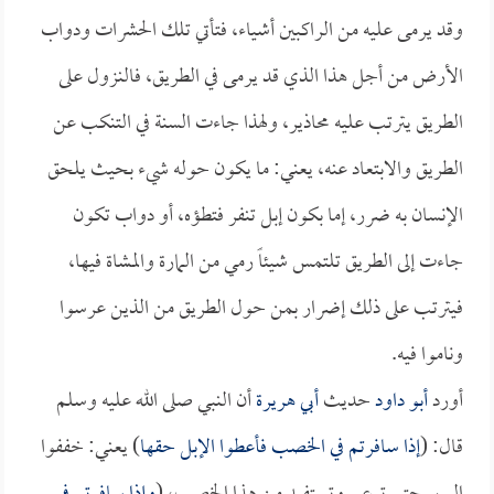
وقد يرمى عليه من الراكبين أشياء، فتأتي تلك الحشرات ودواب
الأرض من أجل هذا الذي قد يرمى في الطريق، فالنزول على
الطريق يترتب عليه محاذير، ولهذا جاءت السنة في التنكب عن
الطريق والابتعاد عنه، يعني: ما يكون حوله شيء بحيث يلحق
الإنسان به ضرر، إما بكون إبل تنفر فتطؤه، أو دواب تكون
جاءت إلى الطريق تلتمس شيئاً رمي من المارة والمشاة فيها،
فيترتب على ذلك إضرار بمن حول الطريق من الذين عرسوا
وناموا فيه.
أورد
أبو داود
حديث
أبي هريرة
أن النبي صلى الله عليه وسلم
قال: (
إذا سافرتم في الخصب فأعطوا الإبل حقها
) يعني: خففوا