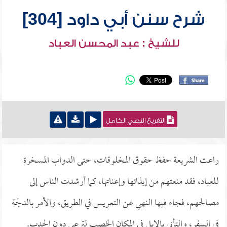
شرح سنن أبي داود [304]
للشيخ : عبد المحسن العباد
التفريغ النصي الكامل
راعت الشريعة حفظ حقوق المخلوقات، حتى الدواب المسخرة
للعباد، فقد منعتهم من إيذائها وإعناتها، كما أرشدت الناس إلى
مصالحهم، فجاء فيها النهي عن التعريس في الطريق، والأمر بالدلجة
في السفر، والتأني بالإبل في المكان الخصب لترعى دون الجدب.