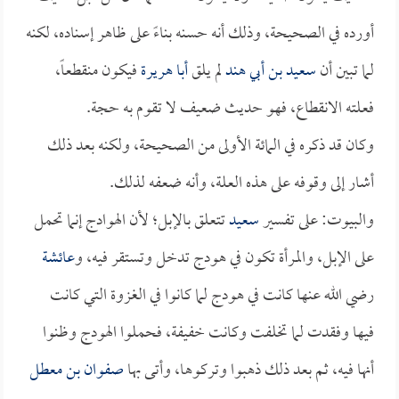
أورده في الصحيحة، وذلك أنه حسنه بناءً على ظاهر إسناده، لكنه
لما تبين أن
سعيد بن أبي هند
لم يلق
أبا هريرة
فيكون منقطعاً،
فعلته الانقطاع، فهو حديث ضعيف لا تقوم به حجة.
وكان قد ذكره في المائة الأولى من الصحيحة، ولكنه بعد ذلك
أشار إلى وقوفه على هذه العلة، وأنه ضعفه لذلك.
والبيوت: على تفسير
سعيد
تتعلق بالإبل؛ لأن الهوادج إنما تحمل
على الإبل، والمرأة تكون في هودج تدخل وتستقر فيه، و
عائشة
رضي الله عنها كانت في هودج لما كانوا في الغزوة التي كانت
فيها وفقدت لما تخلفت وكانت خفيفة، فحملوا الهودج وظنوا
أنها فيه، ثم بعد ذلك ذهبوا وتركوها، وأتى بها
صفوان بن معطل