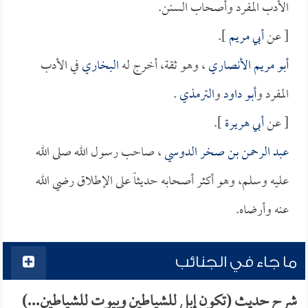
الأدب المفرد وأصحاب السنن.
[ عن
أبي مريم
].
أبو مريم الأنصاري
، وهو ثقة، أخرج له
البخاري
في الأدب
المفرد و
أبو داود
و
الترمذي
.
[ عن
أبي هريرة
].
عبد الرحمن بن صخر الدوسي
، صاحب رسول الله صلى الله
عليه وسلم، وهو أكثر أصحابه حديثاً على الإطلاق رضي الله
عنه وأرضاه.
ما جاء في الجنائب
شرح حديث (تكون إبل للشياطين وبيوت للشياطين...)