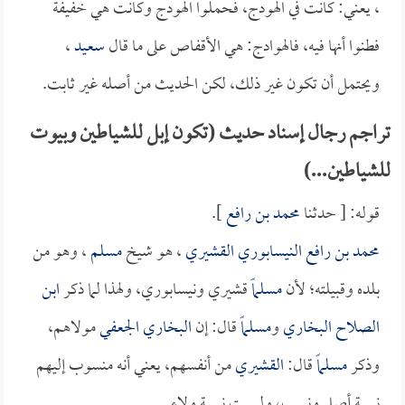
، يعني: كانت في الهودج، فحملوا الهودج وكانت هي خفيفة
فطنوا أنها فيه، فالهوادج: هي الأقفاص على ما قال
سعيد
،
ويحتمل أن تكون غير ذلك، لكن الحديث من أصله غير ثابت.
تراجم رجال إسناد حديث (تكون إبل للشياطين وبيوت
للشياطين...)
قوله: [ حدثنا
محمد بن رافع
].
محمد بن رافع النيسابوري القشيري
، هو شيخ
مسلم
، وهو من
بلده وقبيلته؛ لأن
مسلماً
قشيري ونيسابوري، ولهذا لما ذكر
ابن
الصلاح
البخاري
و
مسلماً
قال: إن
البخاري الجعفي
مولاهم،
وذكر
مسلماً
قال:
القشيري
من أنفسهم، يعني أنه منسوب إليهم
نسبة أصل ونسب، وليست نسبة ولاء.