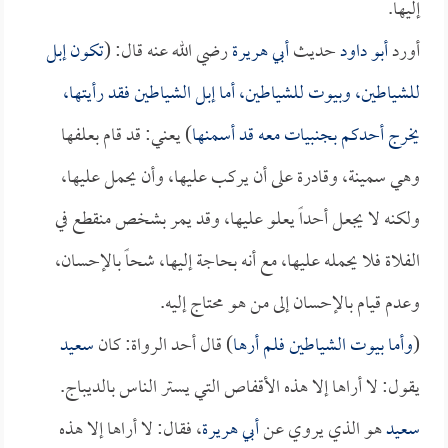
إليها.
أورد
أبو داود
حديث
أبي هريرة
رضي الله عنه قال: (
تكون إبل
للشياطين، وبيوت للشياطين، أما إبل الشياطين فقد رأيتها،
يخرج أحدكم بجنبيات معه قد أسمنها
) يعني: قد قام بعلفها
وهي سمينة، وقادرة على أن يركب عليها، وأن يحمل عليها،
ولكنه لا يجعل أحداً يعلو عليها، وقد يمر بشخص منقطع في
الفلاة فلا يحمله عليها، مع أنه بحاجة إليها، شحاً بالإحسان،
وعدم قيام بالإحسان إلى من هو محتاج إليه.
(
وأما بيوت الشياطين فلم أرها
) قال أحد الرواة: كان
سعيد
يقول: لا أراها إلا هذه الأقفاص التي يستر الناس بالديباج.
سعيد
هو الذي يروي عن
أبي هريرة
، فقال: لا أراها إلا هذه