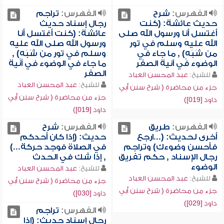
الفهرس:
شرح
الفهرس:
تراجم
حديث عائشة: (كنت
رجال إسناد حديث
أغتسل أنا ورسول الله صلى
عائشة: (كنت أغتسل أنا
الله عليه وسلم في تور
ورسول الله صلى الله عليه
من شَبَهٍ) , ما جاء في
وسلم في تور من شَبَهٍ) ,
الوضوء في آنية الصفر
ما جاء في الوضوء في آنية
الصفر
للشيخ:
عبد المحسن العباد
للشيخ:
عبد المحسن العباد
جزء من محاضرة ( شرح سنن أبي
جزء من محاضرة ( شرح سنن أبي
داود [019])
داود [019])
الفهرس:
طريق
الفهرس:
شرح
أخرى لحديث: (...ارجع
حديث: (إذا كان أحدكم
فأحسن وضوءك) وتراجم
في الصلاة فوجد حركة...)
رجال الإسناد , حكم تفريق
, إذا شك في الحدث
الوضوء
للشيخ:
عبد المحسن العباد
للشيخ:
عبد المحسن العباد
جزء من محاضرة ( شرح سنن أبي
جزء من محاضرة ( شرح سنن أبي
داود [030])
داود [029])
الفهرس:
تراجم
رجال إسناد حديث: (إذا