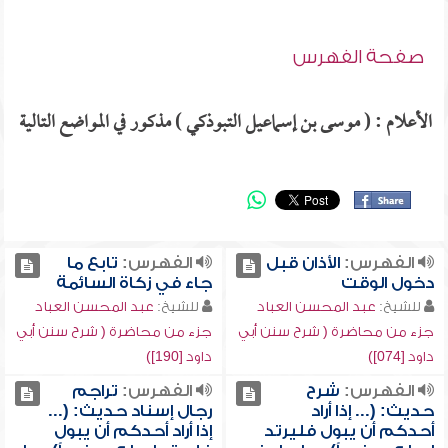
صفحة الفهرس
الأعلام : ( موسى بن إسماعيل التبوذكي ) مذكور في المواضع التالية
الفهرس:
الأذان قبل
الفهرس:
تابع ما
دخول الوقت
جاء في زكاة السائمة
للشيخ:
عبد المحسن العباد
للشيخ:
عبد المحسن العباد
جزء من محاضرة ( شرح سنن أبي
جزء من محاضرة ( شرح سنن أبي
داود [074])
داود [190])
الفهرس:
شرح
الفهرس:
تراجم
حديث: (... إذا أراد
رجال إسناد حديث: (...
أحدكم أن يبول فليرتد
إذا أراد أحدكم أن يبول