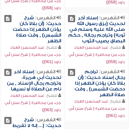
جزء من محاضرة ( شرح سنن أبي
داود [058])
داود [058])
الفهرس:
إسناد آخر
الفهرس:
شرح
لحديث (بزق رسول الله
حديث: (أن بلالاً كان
صلى الله عليه وسلم في
يؤذن الظهر إذا دحضت
ثوبه) وتراجم رجاله , حكم
الشمس) , وقت صلاة
البصاق يصيب الثوب
الظهر
للشيخ:
عبد المحسن العباد
للشيخ:
عبد المحسن العباد
جزء من محاضرة ( شرح سنن أبي
جزء من محاضرة ( شرح سنن أبي
داود [058])
داود [061])
الفهرس:
تراجم
الفهرس:
إسناد آخر
رجال إسناد حديث: (أن
لحديث أبي هريرة،
بلالاً كان يؤذن الظهر إذا
وتراجم رجال الإسناد , من
دحضت الشمس) , وقت
نام عن الصلاة أو نسيها
صلاة الظهر
للشيخ:
عبد المحسن العباد
للشيخ:
عبد المحسن العباد
جزء من محاضرة ( شرح سنن أبي
جزء من محاضرة ( شرح سنن أبي
داود [063])
داود [061])
الفهرس:
شرح
حديث: (... إنه لا تفريط