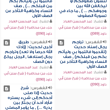
لتسون صفوفكم أو
فائتموا بي وليأتم بكم
ليخالفن الله بين
من قبلكم ...) , صف
وجوهكم ... ) , ما جاء في
النساء وكراهية التأخر عن
تسوية الصفوف
الصف الأول
للشيخ:
عبد المحسن العباد
للشيخ:
عبد المحسن العباد
جزء من محاضرة ( شرح سنن أبي
جزء من محاضرة ( شرح سنن أبي
داود [089])
داود [090])
الفهرس:
تراجم
الفهرس:
طريق
رجال إسناد حديث
أخرى لحديث: (زادك
(تقدموا فائتموا بي وليأتم
الله حرصاً ولا تعد) وتراجم
بكم من قبلكم) , صف
رجال إسنادها , الرجل يركع
النساء وكراهية التأخر عن
دون الصف
الصف الأول
للشيخ:
عبد المحسن العباد
للشيخ:
عبد المحسن العباد
جزء من محاضرة ( شرح سنن أبي
جزء من محاضرة ( شرح سنن أبي
داود [090])
داود [090])
الفهرس:
شرح
حديث (إذا صلى
أحدكم إلى شيء يستره
فأراد أحد أن يجتاز بين
يديه ...) , ما يؤمر المصلي