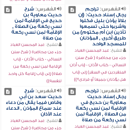
الفهرس:
تراجم
الفهرس:
شرح
رجال إسناد حديث: (إن
حديث معاوية بن
بلالاً يؤذن بليل فكلوا
حديج في الإقامة لمن
واشربوا حتى تسمعوا
نسي ركعة من الصلاة ,
تأذين ابن أم مكتوم) من
الإقامة لمن نسي ركعة
طريق أخرى , المؤذنان
من صلاة
للمسجد الواحد
للشيخ:
عبد المحسن العباد
للشيخ:
عبد المحسن العباد
جزء من محاضرة ( شرح سنن
جزء من محاضرة ( شرح سنن
النسائي - كتاب الأذان - (باب
النسائي - كتاب الأذان - (باب أذان
الإقامة لمن نسي ركعة من
المنفردين في السفر) إلى (باب
صلاة) إلى (باب إقامة كل واحد
هل يؤذنان جميعاً أو فرادى؟))
لنفسه))
الفهرس:
تراجم
الفهرس:
شرح
رجال إسناد حديث
حديث سعد بن أبي
معاوية بن حديج في
وقاص فيما يقال من دعاء
الإقامة لمن نسي ركعة
عند سماع المؤذن , الدعاء
من الصلاة , الإقامة لمن
عند الأذان
نسي ركعة من صلاة
للشيخ:
عبد المحسن العباد
للشيخ:
عبد المحسن العباد
جزء من محاضرة ( شرح سنن