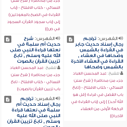
جزء من محاضرة ( شرح سنن
النسائي - كتاب الافتتاح - (باب
القراءة في الصبح بالمعوذتين)
إلى (باب سجود القرآن، السجود
في ص))
الفهرس:
تراجم
الفهرس:
شرح
رجال إسناد حديث جابر
حديث أم سلمة في
في القراءة بالشمس
نعتها قراءة النبي صلى
وضحاها في العشاء ,
الله عليه وسلم , تابع
القراءة في العشاء الآخرة
تزيين القرآن بالصوت
بالشمس وضحاها
للشيخ:
عبد المحسن العباد
للشيخ:
عبد المحسن العباد
جزء من محاضرة ( شرح سنن
جزء من محاضرة ( شرح سنن
النسائي - كتاب الافتتاح - تابع
النسائي - كتاب الافتتاح - (تابع
باب تزيين القرآن بالصوت)
باب الفضل في قراءة (قل هو
الفهرس:
تراجم
الله أحد) ) إلى (باب القراءة في
رجال إسناد حديث أم
الركعة الأولى من العشاء
سلمة في نعتها قراءة
النبي صلى الله عليه
الآخرة))
وسلم , تابع تزيين القرآن