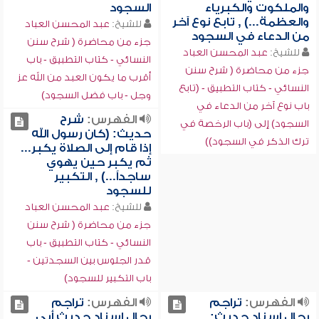
والملكوت والكبرياء
السجود
والعظمة...) , تابع نوع آخر
للشيخ:
عبد المحسن العباد
من الدعاء في السجود
جزء من محاضرة ( شرح سنن
للشيخ:
عبد المحسن العباد
النسائي - كتاب التطبيق - باب
جزء من محاضرة ( شرح سنن
أقرب ما يكون العبد من الله عز
النسائي - كتاب التطبيق - (تابع
وجل - باب فضل السجود)
باب نوع آخر من الدعاء في
الفهرس:
شرح
السجود) إلى (باب الرخصة في
حديث: (كان رسول الله
ترك الذكر في السجود))
إذا قام إلى الصلاة يكبر...
ثم يكبر حين يهوي
ساجداً...) , التكبير
للسجود
للشيخ:
عبد المحسن العباد
جزء من محاضرة ( شرح سنن
النسائي - كتاب التطبيق - باب
قدر الجلوس بين السجدتين -
باب التكبير للسجود)
الفهرس:
تراجم
الفهرس:
تراجم
رجال إسناد حديث:
رجال إسناد حديث أبي