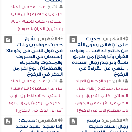
بالصوت
للشيخ:
عبد المحسن العباد
جزء من محاضرة ( شرح سنن
النسائي - كتاب الافتتاح - تابع
باب تزيين القرآن بالصوت)
الفهرس:
حديث
الفهرس:
شرح
علي: (نهاني رسول الله
حديث عوف بن مالك
عن خاتم الذهب ... وقراءة
في قول النبي في ركوعه:
القرآن وأنا راكع) من طريق
(سبحان ذي الجبروت
ثانية وتراجم رجال إسناده
والملكوت والكبرياء
, النهي عن القراءة في
والعظمة) , نوع آخر من
الركوع
الذكر في الركوع
للشيخ:
عبد المحسن العباد
للشيخ:
عبد المحسن العباد
جزء من محاضرة ( شرح سنن
جزء من محاضرة ( شرح سنن
النسائي - كتاب التطبيق - باب
النسائي - كتاب التطبيق - (باب
النهي عن القراءة في الركوع -
الذكر في الركوع) إلى (باب نوع
باب تعظيم الرب في الركوع)
آخر من الذكر في الركوع))
الفهرس:
تراجم
الفهرس:
حديث:
رجال إسناد حديث
(إذا سجد العبد سجد