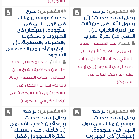
السجود))
الفهرس:
تراجم
الفهرس:
شرح
رجال إسناد حديث: (أن
حديث عوف بن مالك
رسول الله نهى عن ثلاث:
في قول النبي في
عن نقرة الغراب ...) ,
سجوده: (سبحان ذي
النهي عن نقرة الغراب
الجبروت والملكوت
والكبرياء والعظمة...) ,
للشيخ:
عبد المحسن العباد
تابع نوع آخر من الدعاء في
جزء من محاضرة ( شرح سنن
السجود
النسائي - كتاب التطبيق - (باب
للشيخ:
عبد المحسن العباد
الاعتدال في السجود) إلى (باب
جزء من محاضرة ( شرح سنن
النهي عن كف الثياب في
النسائي - كتاب التطبيق - (تابع
السجود))
باب نوع آخر من الدعاء في
السجود) إلى (باب الرخصة في
ترك الذكر في السجود))
الفهرس:
تراجم
الفهرس:
تراجم
رجال إسناد حديث
رجال إسناد حديث
عوف بن مالك في قول
ربيعة بن كعب الأسلمي:
النبي في سجوده:
(... فأعني على نفسك
(سبحان ذي الجبروت
بكثرة السجود) , فضل