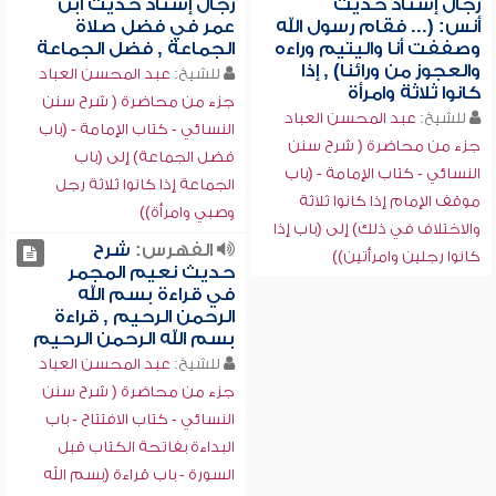
رجال إسناد حديث
رجال إسناد حديث ابن
أنس: (... فقام رسول الله
عمر في فضل صلاة
وصففت أنا واليتيم وراءه
الجماعة , فضل الجماعة
والعجوز من ورائنا) , إذا
للشيخ:
عبد المحسن العباد
كانوا ثلاثة وامرأة
جزء من محاضرة ( شرح سنن
للشيخ:
عبد المحسن العباد
النسائي - كتاب الإمامة - (باب
جزء من محاضرة ( شرح سنن
فضل الجماعة) إلى (باب
النسائي - كتاب الإمامة - (باب
الجماعة إذا كانوا ثلاثة رجل
موقف الإمام إذا كانوا ثلاثة
وصبي وامرأة))
والاختلاف في ذلك) إلى (باب إذا
الفهرس:
شرح
كانوا رجلين وامرأتين))
حديث نعيم المجمر
في قراءة بسم الله
الرحمن الرحيم , قراءة
بسم الله الرحمن الرحيم
للشيخ:
عبد المحسن العباد
جزء من محاضرة ( شرح سنن
النسائي - كتاب الافتتاح - باب
البداءة بفاتحة الكتاب قبل
السورة - باب قراءة (بسم الله