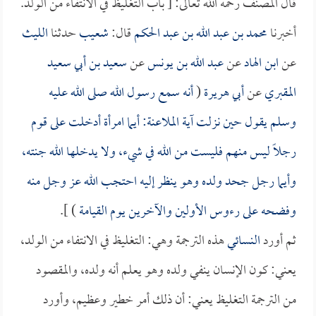
قال المصنف رحمه الله تعالى: [ باب التغليظ في الانتفاء من الولد.
أخبرنا
محمد بن عبد الله بن عبد الحكم
قال:
شعيب
حدثنا
الليث
عن
ابن الهاد
عن
عبد الله بن يونس
عن
سعيد بن أبي سعيد
المقبري
عن
أبي هريرة
(
أنه سمع رسول الله صلى الله عليه
وسلم يقول حين نزلت آية الملاعنة: أيما امرأة أدخلت على قوم
رجلاً ليس منهم فليست من الله في شيء، ولا يدخلها الله جنته،
وأيما رجل جحد ولده وهو ينظر إليه احتجب الله عز وجل منه
وفضحه على رءوس الأولين والآخرين يوم القيامة
) ].
ثم أورد
النسائي
هذه الترجمة وهي: التغليظ في الانتفاء من الولد،
يعني: كون الإنسان ينفي ولده وهو يعلم أنه ولده، والمقصود
من الترجمة التغليظ يعني: أن ذلك أمر خطير وعظيم، وأورد