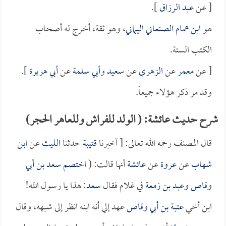
[ عن
عبد الرزاق
].
هو
ابن همام الصنعاني اليماني
، وهو ثقة، أخرج له أصحاب
الكتب الستة.
[ عن
معمر
عن
الزهري
عن
سعيد
و
أبي سلمة
عن
أبي هريرة
].
وقد مر ذكر هؤلاء جميعاً.
شرح حديث عائشة: ( الولد للفراش وللعاهر الحجر)
قال المصنف رحمه الله تعالى: [ أخبرنا
قتيبة
حدثنا
الليث
عن
ابن
شهاب
عن
عروة
عن
عائشة
أنها قالت: (
اختصم
سعد بن أبي
وقاص
و
عبد بن زمعة
في غلام فقال
سعد
: هذا يا رسول الله!
ابن أخي
عتبة بن أبي وقاص
عهد إلي أنه ابنه انظر إلى شبهه، وقال