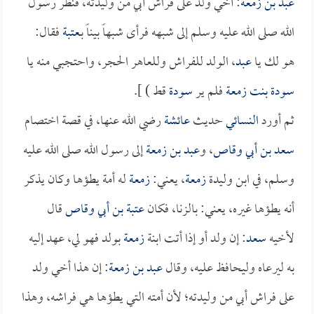
عبد بن زمعة
: أخي ولد على فراش أبي من وليدته، فنظر رسول
الله صلى الله عليه وسلم إلى شبهه فرأى شبهاً بيناً بـ
عتبة
فقال:
هو لك يا
عبد
، الولد للفراش وللعاهر الحجر، واحتجبي منه يا
سودة بنت زمعة
فلم ير
سودة
قط ) ].
ثم أورد
النسائي
حديث
عائشة
رضي الله عنها، في قصة اختصام
سعد بن أبي وقاص
، و
عبد بن زمعة
إلى رسول الله صلى الله عليه
وسلم، في ابن وليدة
زمعة
، يعني:
زمعة
له أمة يطؤها وكان يذكر
أنه يطؤها غيره، يعني: بالزنا، فكان
عتبة بن أبي وقاص
قال
لأخيه
سعد
: إن ولد أو إذا أتت ابنة
زمعة
بولد فهو لي، عهد إليه
به ليرعاه وليحافظ عليه، وقال
عبد بن زمعة
: إن هذا أخي ولد
على فراش أبي من وليدته؛ لأن أمته التي يطؤها هي فراشه، وهذا