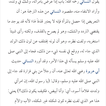
يقول
النسائي
رحمه الله: باب إذا عرض بامرأته، وشك في ولده،
وأراد الانتفاء منه، مقصود
النسائي
من هذه الترجمة هو: أن
التعريض إذا حصل بالمرأة فإنه لا يعتبر قذفاً لها؛ لأنه قد يوجد ما
يقتضي التردد والشك، وهو لم يصرح بالقذف، ولكنه رأى شيئاً
استغربه، ولفت نظره، وهو أن لونه يختلف عن لون ذلك الولد
الذي جاء له، ووقع في نفسه شيء من ذلك، فجاء إلى النبي صلى
الله عليه وسلم يسأله في هذا الأمر، وقد أورد
النسائي
حديث
أبي هريرة
رضي الله تعالى عنه، أن رجلاً من بني فزارة قد جاء إلى
النبي صلى الله عليه وسلم، وقال: (يا رسول الله، إن امرأتي
ولدت غلاماً أسود، أي: وأنا أبيض، فكيف يكون ذلك؟) يعني:
هذا هو الذي لفت نظره كون شكله غير شكله، الأب والأم