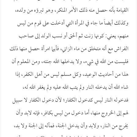
القيامة بأنه حصل منه ذلك الأمر المنكر، وهو تبرؤه من ولده،
وكذلك أيضاً ما جاء في المرأة التي أدخلت على قوم من ليس
منهم، يعني: كونها زنت ثم ألحق أو نسب الولد إلى صاحب
الفراش مع أنه متخلق من ماء الزاني، فأيما امرأة حصل منها ذلك
فليست من الله في شيء، ولا يدخلها الله جنته، ومن المعلوم أن
هذا من أحاديث الوعيد، وكل مسلم ليس من أهل الكفر، إذا
شاء الله أن يدخله النار ولم يتب الله عليه ولم يغفر الله له،
فدخوله النار ليس كدخول الكفار؛ لأن دخول الكفار لا سبيل
لهم إلى الخروج منها، أما دخول من ليس بكافر، فإنه لابد وأن
يخرج من النار، ولابد وأن يدخل الجنة، فمآله إلى الجنة ولا بد،