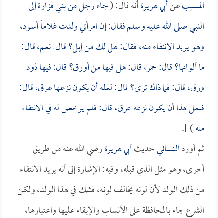
المسيب
عن
أبي هريرة
أنه قال: (
جاء رجل من بني فزارة إلى
النبي صلى الله عليه وسلم فقال: إن امرأتي ولدت غلاماً أسود،
وهو يريد الانتفاء منه، فقال: هل لك من إبل؟ قال: نعم، قال:
ما ألوانها؟ قال: حمر، قال: هل فيها من أورق؟ قال: فيها ذود
ورق، قال: فما ذاك ترى؟ قال: لعله أن يكون نزعها عرق، قال:
فلعل هذا أن يكون نزعه عرق، قال: فلم يرخص له في الانتفاء
منه
) ].
ثم أورد
النسائي
حديث
أبي هريرة
رضي الله عنه من طريق
أخرى، وهو مثل الذي قبله، وفيه: الإشارة إلى أنه يريد الانتفاء
من ذلك الولد لأن لونه يخالف لونه، فشك في هذا الولد، ولكن
الشرع جاء بالمحافظة على الأنساب والإبقاء عليها واعتبارها،