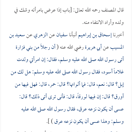
قال المصنف رحمه الله تعالى: [باب إذا عرض بامرأته وشك في
ولده وأراد الانتفاء منه.
أخبرنا
إسحاق بن إبراهيم
أنبأنا
سفيان
عن
الزهري
عن
سعيد بن
المسيب
عن
أبي هريرة
رضي الله عنه (
أن رجلاً من بني فزارة
أتى رسول الله صلى الله عليه وسلم، فقال: إن امرأتي ولدت
غلاماً أسود، فقال رسول الله صلى الله عليه وسلم: هل لك من
إبل؟ قال: نعم، قال: فما ألوانها؟ قال: حمر، قال: فهل فيها من
أورق؟ قال: إن فيها لورقاً، قال: فأنى ترى أتى ذلك؟ قال:
عسى أن يكون نزعه عرق، فقال رسول الله صلى الله عليه
وسلم: وهذا عسى أن يكون نزعه عرق
) ].