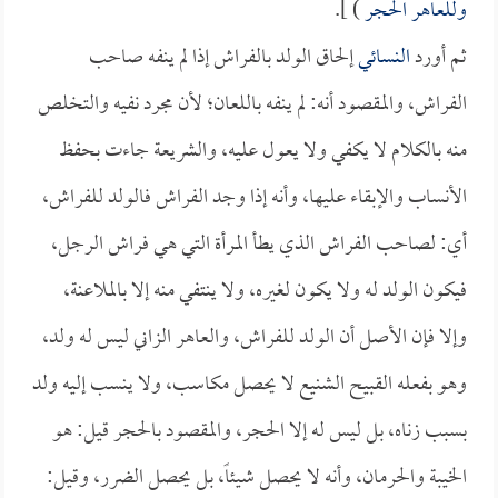
وللعاهر الحجر
) ].
ثم أورد
النسائي
إلحاق الولد بالفراش إذا لم ينفه صاحب
الفراش، والمقصود أنه: لم ينفه باللعان؛ لأن مجرد نفيه والتخلص
منه بالكلام لا يكفي ولا يعول عليه، والشريعة جاءت بحفظ
الأنساب والإبقاء عليها، وأنه إذا وجد الفراش فالولد للفراش،
أي: لصاحب الفراش الذي يطأ المرأة التي هي فراش الرجل،
فيكون الولد له ولا يكون لغيره، ولا ينتفي منه إلا بالملاعنة،
وإلا فإن الأصل أن الولد للفراش، والعاهر الزاني ليس له ولد،
وهو بفعله القبيح الشنيع لا يحصل مكاسب، ولا ينسب إليه ولد
بسبب زناه، بل ليس له إلا الحجر، والمقصود بالحجر قيل: هو
الخيبة والحرمان، وأنه لا يحصل شيئاً، بل يحصل الضرر، وقيل: