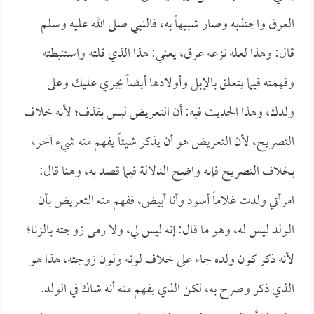
العرق واجتذبه وصار شبيهاً به، فالنبي صلى الله عليه وسلم
قال: وهذا لعله نزعه عرق، يعني: هذا الذي قلته واستنبطته
وفهمته فيما يتعلق بالإبل وأولادها أيضاً يجري عليك وعلى
ولدك، وهذا الحديث فيه: أن التعريض ليس بقذف؛ لأنه خلاف
التصريح، لأن التعريض هو أن يذكر شيئاً يفهم منه شيء آخر،
بخلاف التصريح فإنه واضح الدلالة فيما قصد به، وهنا قال:
امرأتي ولدت غلاماً أسود وأنا أبيض، ففهم منه التعريض بأن
الولد ليس له، وهو ما قال: إنه ليس لي، ولا رمى زوجته بالزنا؛
لأنه ذكر كون ولده جاء على خلاف لونه ولون زوجته، هذا هو
الذي ذكر وصرح به، لكن الذي يفهم منه أنه شاك في الولد.