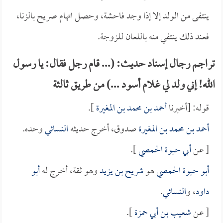
ينتفى من الولد إلا إذا وجد فاحشة، وحصل اتهام صريح بالزنا،
فعند ذلك ينتفي منه باللعان للزوجة.
تراجم رجال إسناد حديث: (... قام رجل فقال: يا رسول
الله! إني ولد لي غلام أسود ...) من طريق ثالثة
قوله: [أخبرنا
أحمد بن محمد بن المغيرة
].
أحمد بن محمد بن المغيرة
صدوق، أخرج حديثه
النسائي
وحده.
[ عن
أبي حيوة الحمصي
].
أبو حيوة الحمصي
هو
شريح بن يزيد
وهو ثقة، أخرج له
أبو
داود
، و
النسائي
.
[ عن
شعيب بن أبي حمزة
].