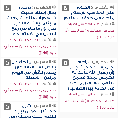
الفهرس:
الكلام
الفهرس:
تراجم
على المذاهب الأربعة ,
رجال إسناد حديث
ما جاء في حذف التسليم
(اللهم اسقنا غيثاً مغيثاً
مريئاً مريعاً نافعاً غير
للشيخ:
عبد المحسن العباد
ضار...) , ما جاء في رفع
جزء من محاضرة ( شرح سنن أبي
اليدين في الاستسقاء
داود [126])
للشيخ:
عبد المحسن العباد
جزء من محاضرة ( شرح سنن أبي
داود [146])
الفهرس:
تراجم
الفهرس:
ما جاء عن
رجال إسناد حديث جابر
بعض السلف أنه كان
(أن رسول الله غابت له
يختم القرآن في اليوم
الشمس بمكة فجمع
مرتين , الأسئلة
بينهما بسرف) , ما جاء
للشيخ:
عبد المحسن العباد
في الجمع بين الصلاتين
جزء من محاضرة ( شرح سنن أبي
للشيخ:
عبد المحسن العباد
داود [169])
جزء من محاضرة ( شرح سنن أبي
الفهرس:
شرح
داود [150])
حديث (... قولي لبيك
اللهم لبيك ومحلي من