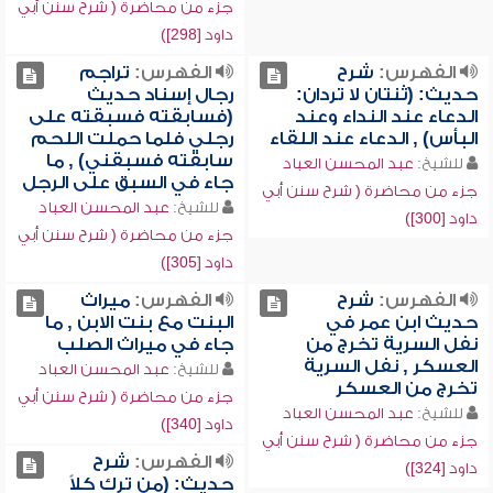
جزء من محاضرة ( شرح سنن أبي
داود [298])
الفهرس:
شرح
الفهرس:
تراجم
حديث: (ثنتان لا تردان:
رجال إسناد حديث
الدعاء عند النداء وعند
(فسابقته فسبقته على
البأس) , الدعاء عند اللقاء
رجلي فلما حملت اللحم
سابقته فسبقني) , ما
للشيخ:
عبد المحسن العباد
جاء في السبق على الرجل
جزء من محاضرة ( شرح سنن أبي
للشيخ:
عبد المحسن العباد
داود [300])
جزء من محاضرة ( شرح سنن أبي
داود [305])
الفهرس:
شرح
الفهرس:
ميراث
حديث ابن عمر في
البنت مع بنت الابن , ما
نفل السرية تخرج من
جاء في ميراث الصلب
العسكر , نفل السرية
للشيخ:
عبد المحسن العباد
تخرج من العسكر
جزء من محاضرة ( شرح سنن أبي
للشيخ:
عبد المحسن العباد
داود [340])
جزء من محاضرة ( شرح سنن أبي
الفهرس:
شرح
داود [324])
حديث: (من ترك كلاً