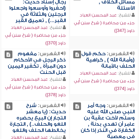
مسائل الخلاف ,
رجال إسناد حديث:
الأسئلة
(احفروا وأوسعوا واجعلوا
الرجلين والثلاثة في
للشيخ:
عبد المحسن العباد
القبر...) , تعميق القبر
جزء من محاضرة ( شرح سنن أبي
للشيخ:
عبد المحسن العباد
داود [347])
جزء من محاضرة ( شرح سنن أبي
داود [370])
الفهرس:
حكم قول
الفهرس:
مفهوم
(وأمانة الله ) , كراهية
ذكر الرجل في الأحكام
الحلف بالأمانة
دون المرأة , تكفير اليمين
قبل الحنث
للشيخ:
عبد المحسن العباد
للشيخ:
عبد المحسن العباد
جزء من محاضرة ( شرح سنن أبي
جزء من محاضرة ( شرح سنن أبي
داود [374])
داود [378])
الفهرس:
وجه أمر
الفهرس:
شرح
النبي صلى الله عليه
حديث: (يا معشر
وسلم لأخت عقبة بن
التجار إن البيع يحضره
عامر أن تهدي بدنة ,
اللغو والحلف..) , التجارة
الكفارة في النذر إذا كان
يخالطها الحلف واللغو
في معصية
للشيخ:
عبد المحسن العباد