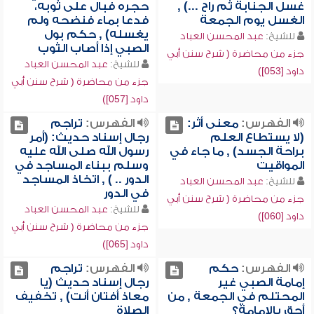
غسل الجنابة ثم راح ...) ,
حجره فبال على ثوبه،
الغسل يوم الجمعة
فدعا بماء فنضحه ولم
يغسله) , حكم بول
للشيخ:
عبد المحسن العباد
الصبي إذا أصاب الثوب
جزء من محاضرة ( شرح سنن أبي
للشيخ:
عبد المحسن العباد
داود [053])
جزء من محاضرة ( شرح سنن أبي
داود [057])
الفهرس:
معنى أثر:
الفهرس:
تراجم
(لا يستطاع العلم
رجال إسناد حديث: (أمر
براحة الجسد) , ما جاء في
رسول الله صلى الله عليه
المواقيت
وسلم ببناء المساجد في
الدور .. ) , اتخاذ المساجد
للشيخ:
عبد المحسن العباد
في الدور
جزء من محاضرة ( شرح سنن أبي
للشيخ:
عبد المحسن العباد
داود [060])
جزء من محاضرة ( شرح سنن أبي
داود [065])
الفهرس:
حكم
الفهرس:
تراجم
إمامة الصبي غير
رجال إسناد حديث (يا
المحتلم في الجمعة , من
معاذ أفتان أنت) , تخفيف
أحق بالإمامة؟
الصلاة