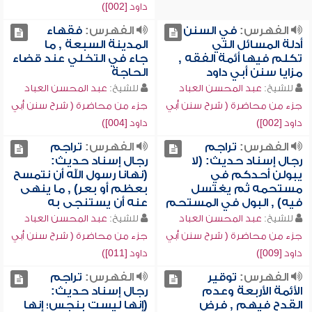
داود [002])
الفهرس:
في السنن
الفهرس:
فقهاء
أدلة المسائل التي
المدينة السبعة , ما
تكلم فيها أئمة الفقه ,
جاء في التخلي عند قضاء
مزايا سنن أبي داود
الحاجة
للشيخ:
عبد المحسن العباد
للشيخ:
عبد المحسن العباد
جزء من محاضرة ( شرح سنن أبي
جزء من محاضرة ( شرح سنن أبي
داود [002])
داود [004])
الفهرس:
تراجم
الفهرس:
تراجم
رجال إسناد حديث: (لا
رجال إسناد حديث:
يبولن أحدكم في
(نهانا رسول الله أن نتمسح
مستحمه ثم يغتسل
بعظم أو بعر) , ما ينهى
فيه) , البول في المستحم
عنه أن يستنجى به
للشيخ:
عبد المحسن العباد
للشيخ:
عبد المحسن العباد
جزء من محاضرة ( شرح سنن أبي
جزء من محاضرة ( شرح سنن أبي
داود [009])
داود [011])
الفهرس:
توقير
الفهرس:
تراجم
الأئمة الأربعة وعدم
رجال إسناد حديث:
القدح فيهم , فرض
(إنها ليست بنجس؛ إنها