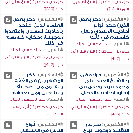
جزء من محاضرة ( شرح الأربعين
جزء من محاضرة ( شرح سنن أبي
النووية [18])
داود [280])
الفهرس:
ذكر بعض
الفهرس:
ذكر بعض
الذين حكوا تواتر
العلماء الذين احتجوا
أحاديث المهدي ونقل
بأحاديث المهدي واعتقدوا
كلامهم في ذلك
موجبها، وحكاية كلامهم
في ذلك
للشيخ:
عبد المحسن العباد
للشيخ:
عبد المحسن العباد
جزء من محاضرة ( شرح سنن أبي
جزء من محاضرة ( شرح سنن أبي
داود [482])
داود [482])
الفهرس:
قراءة في
الفهرس:
ذكر
رد الشيخ العباد على
المشهورين في الفقه
محمد فريد وجدي في
والفتوى من الصحابة
إنكاره لأحاديث الدجال
والتابعين ومن بعدهم
للشيخ:
عبد المحسن العباد
للشيخ:
عبد المحسن العباد
جزء من محاضرة ( شرح سنن أبي
جزء من محاضرة ( أثر دراسة
داود [485])
الحديث)
الفهرس:
تحريم
الفهرس:
أنواع
التقليد ووجوب اتباع
الناس في الاشتغال