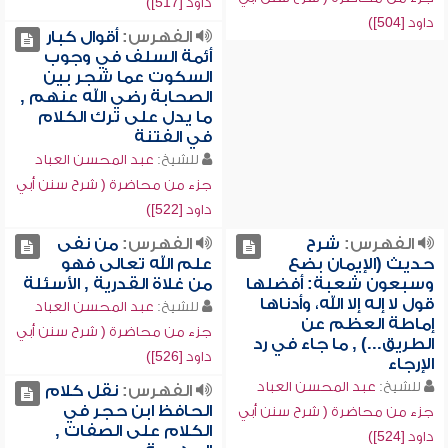
داود [517])
داود [504])
الفهرس:
أقوال كبار
أئمة السلف في وجوب
السكوت عما شجر بين
الصحابة رضي الله عنهم ,
ما يدل على ترك الكلام
في الفتنة
للشيخ:
عبد المحسن العباد
جزء من محاضرة ( شرح سنن أبي
داود [522])
الفهرس:
شرح
الفهرس:
من نفى
حديث (الإيمان بضع
علم الله تعالى فهو
وسبعون شعبة: أفضلها
من غلاة القدرية , الأسئلة
قول لا إله إلا الله، وأدناها
للشيخ:
عبد المحسن العباد
إماطة العظم عن
جزء من محاضرة ( شرح سنن أبي
الطريق...) , ما جاء في رد
داود [526])
الإرجاء
للشيخ:
عبد المحسن العباد
الفهرس:
نقل كلام
الحافظ ابن حجر في
جزء من محاضرة ( شرح سنن أبي
الكلام على الصفات ,
داود [524])