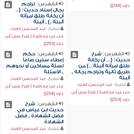
الفهرس:
تراجم
داود [244])
رجال إسناد حديث: (..
أن ركانة طلق امرأته
ألبتة..) , ألبتة
للشيخ:
عبد المحسن العباد
جزء من محاضرة ( شرح سنن أبي
داود [253])
الفهرس:
شرح
الفهرس:
حكم
حديث: (... أن ركانة
إعطاء ستين صاعاً
طلق امرأته ألبتة...) من
لستة مساكين أو نحوهم
طريق ثانية وتراجم رجاله ,
, الأسئلة
ألبتة
للشيخ:
عبد المحسن العباد
للشيخ:
عبد المحسن العباد
جزء من محاضرة ( شرح سنن أبي
جزء من محاضرة ( شرح سنن أبي
داود [254])
داود [253])
الفهرس:
شرح
حديث ابن عباس في
فضل الشهادة , فضل
الشهادة
للشيخ:
عبد المحسن العباد