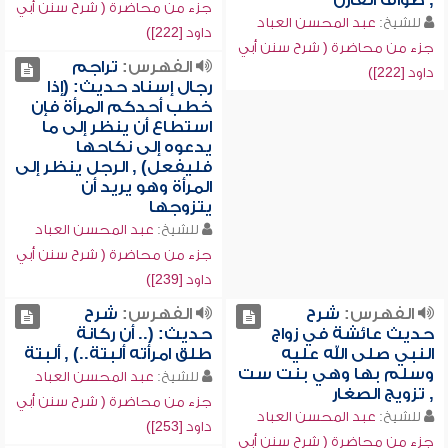
, طواف القارن
جزء من محاضرة ( شرح سنن أبي
للشيخ:
عبد المحسن العباد
داود [222])
جزء من محاضرة ( شرح سنن أبي
الفهرس:
تراجم
داود [222])
رجال إسناد حديث: (إذا
خطب أحدكم المرأة فإن
استطاع أن ينظر إلى ما
يدعوه إلى نكاحها
فليفعل) , الرجل ينظر إلى
المرأة وهو يريد أن
يتزوجها
للشيخ:
عبد المحسن العباد
جزء من محاضرة ( شرح سنن أبي
داود [239])
الفهرس:
شرح
الفهرس:
شرح
حديث عائشة في زواج
حديث: (.. أن ركانة
النبي صلى الله عليه
طلق امرأته ألبتة..) , ألبتة
وسلم بها وهي بنت ست
للشيخ:
عبد المحسن العباد
, تزويج الصغار
جزء من محاضرة ( شرح سنن أبي
للشيخ:
عبد المحسن العباد
داود [253])
جزء من محاضرة ( شرح سنن أبي