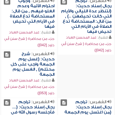
الفهرس:
تراجم
الفهرس:
وجوب
رجال إسناد حديث:
احترام الأئمة وعدم
(لتنظر عدة الليالي والأيام
الغلو فيهم , من قال:
التي كانت تحيضهن ..) ,
المستحاضة تدع الصلاة
من قال: المستحاضة تدع
في الأيام التي تحيض
الصلاة في الأيام التي
فيها
تحيض فيها
للشيخ:
عبد المحسن العباد
للشيخ:
عبد المحسن العباد
جزء من محاضرة ( شرح سنن أبي
جزء من محاضرة ( شرح سنن أبي
داود [042])
داود [042])
الفهرس:
شرح
حديث: (غسل يوم
الجمعة واجب على كل
محتلم) , الغسل يوم
الجمعة
للشيخ:
عبد المحسن العباد
جزء من محاضرة ( شرح سنن أبي
داود [053])
الفهرس:
تراجم
الفهرس:
تراجم
رجال إسناد حديث:
رجال إسناد حديث: (...
(من اغتسل يوم الجمعة
فأجلسه رسول الله في