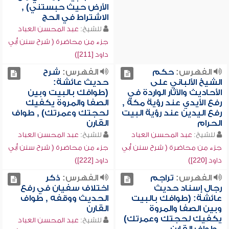
الأرض حيث حبستني) ,
الاشتراط في الحج
للشيخ:
عبد المحسن العباد
جزء من محاضرة ( شرح سنن أبي
داود [211])
الفهرس:
حكم
الفهرس:
شرح
الشيخ الألباني على
حديث عائشة:
الأحاديث والآثار الواردة في
(طوافك بالبيت وبين
رفع الأيدي عند رؤية مكة ,
الصفا والمروة يكفيك
رفع اليدين عند رؤية البيت
لحجتك وعمرتك) , طواف
الحرام
القارن
للشيخ:
عبد المحسن العباد
للشيخ:
عبد المحسن العباد
جزء من محاضرة ( شرح سنن أبي
جزء من محاضرة ( شرح سنن أبي
داود [220])
داود [222])
الفهرس:
تراجم
الفهرس:
ذكر
رجال إسناد حديث
اختلاف سفيان في رفع
عائشة: (طوافك بالبيت
الحديث ووقفه , طواف
وبين الصفا والمروة
القارن
يكفيك لحجتك وعمرتك)
للشيخ:
عبد المحسن العباد