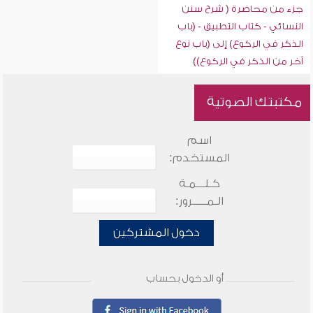
جزء من محاضرة ( شرح سنن
النسائي - كتاب التطبيق - (باب
الذكر في الركوع) إلى (باب نوع
آخر من الذكر في الركوع))
مكتبتك الصوتية
اسم
المستخدم:
كـلـــمـة
الـمـــــرور:
دخول المشتركين
أو الدخول بحساب