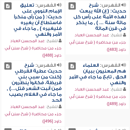
الفهرس:
شرح
الفهرس:
تعليق
حديث: ( إن الله يبعث
الإمام النووي على
لهذه الأمة على رأس كل
حديث: ( من رأى منكراً
مائة سنة ... ) , ما يذكر
فاستطاع أن يغيره
في قرن المائة
فليغيره ) , ما جاء في
الأمر والنهي
للشيخ:
عبد المحسن العباد
للشيخ:
عبد المحسن العباد
جزء من محاضرة ( شرح سنن أبي
جزء من محاضرة ( شرح سنن أبي
داود [483])
داود [488])
الفهرس:
العلماء
الفهرس:
شرح
هم المعنيون ببيان
حديث عطية القرظي
الحق , تابع ما جاء في الأمر
(كنت من سبي بني
والنهي
قريظة، فكانوا ينظرون
فمن أنبت الشعر قتل...) ,
للشيخ:
عبد المحسن العباد
ما جاء في الغلام يصيب
جزء من محاضرة ( شرح سنن أبي
الحد
داود [489])
للشيخ:
عبد المحسن العباد
جزء من محاضرة ( شرح سنن أبي
داود [496])