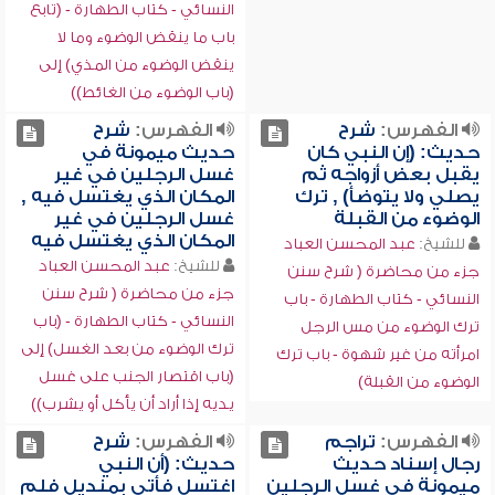
النسائي - كتاب الطهارة - (تابع
باب ما ينقض الوضوء وما لا
ينقض الوضوء من المذي) إلى
(باب الوضوء من الغائط))
الفهرس:
شرح
الفهرس:
شرح
حديث: (إن النبي كان
حديث ميمونة في
يقبل بعض أزواجه ثم
غسل الرجلين في غير
يصلي ولا يتوضأ) , ترك
المكان الذي يغتسل فيه ,
الوضوء من القبلة
غسل الرجلين في غير
المكان الذي يغتسل فيه
للشيخ:
عبد المحسن العباد
للشيخ:
عبد المحسن العباد
جزء من محاضرة ( شرح سنن
جزء من محاضرة ( شرح سنن
النسائي - كتاب الطهارة - باب
النسائي - كتاب الطهارة - (باب
ترك الوضوء من مس الرجل
ترك الوضوء من بعد الغسل) إلى
امرأته من غير شهوة - باب ترك
(باب اقتصار الجنب على غسل
الوضوء من القبلة)
يديه إذا أراد أن يأكل أو يشرب))
الفهرس:
تراجم
الفهرس:
شرح
رجال إسناد حديث
حديث: (أن النبي
ميمونة في غسل الرجلين
اغتسل فأتي بمنديل فلم