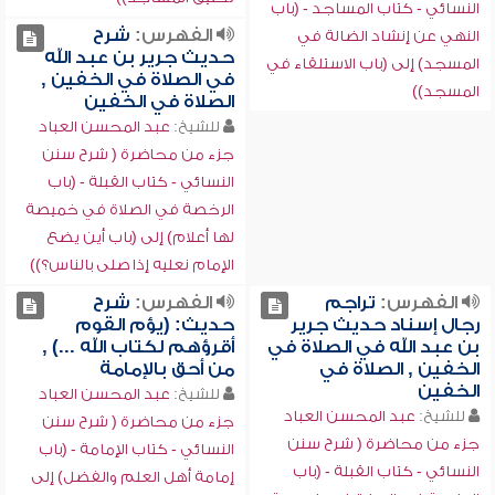
النسائي - كتاب المساجد - (باب
الفهرس:
شرح
النهي عن إنشاد الضالة في
حديث جرير بن عبد الله
المسجد) إلى (باب الاستلقاء في
في الصلاة في الخفين ,
المسجد))
الصلاة في الخفين
للشيخ:
عبد المحسن العباد
جزء من محاضرة ( شرح سنن
النسائي - كتاب القبلة - (باب
الرخصة في الصلاة في خميصة
لها أعلام) إلى (باب أين يضع
الإمام نعليه إذا صلى بالناس؟))
الفهرس:
تراجم
الفهرس:
شرح
رجال إسناد حديث جرير
حديث: (يؤم القوم
بن عبد الله في الصلاة في
أقرؤهم لكتاب الله ...) ,
الخفين , الصلاة في
من أحق بالإمامة
الخفين
للشيخ:
عبد المحسن العباد
للشيخ:
عبد المحسن العباد
جزء من محاضرة ( شرح سنن
جزء من محاضرة ( شرح سنن
النسائي - كتاب الإمامة - (باب
النسائي - كتاب القبلة - (باب
إمامة أهل العلم والفضل) إلى