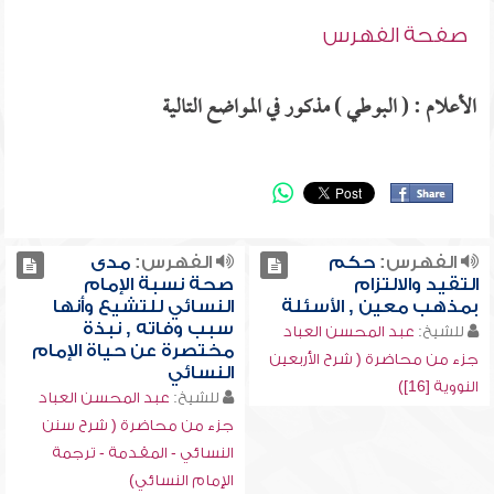
صفحة الفهرس
الأعلام : ( البوطي ) مذكور في المواضع التالية
الفهرس:
حكم
الفهرس:
مدى
التقيد والالتزام
صحة نسبة الإمام
بمذهب معين , الأسئلة
النسائي للتشيع وأنها
سبب وفاته , نبذة
للشيخ:
عبد المحسن العباد
مختصرة عن حياة الإمام
جزء من محاضرة ( شرح الأربعين
النسائي
النووية [16])
للشيخ:
عبد المحسن العباد
جزء من محاضرة ( شرح سنن
النسائي - المقدمة - ترجمة
الإمام النسائي)