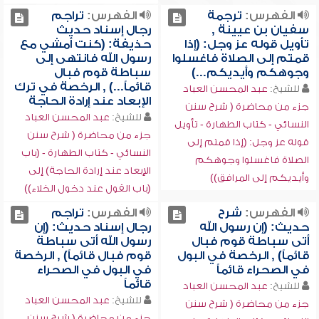
الفهرس:
ترجمة
الفهرس:
تراجم
سفيان بن عيينة ,
رجال إسناد حديث
تأويل قوله عز وجل: (إذا
حذيفة: (كنت أمشي مع
قمتم إلى الصلاة فاغسلوا
رسول الله فانتهى إلى
وجوهكم وأيديكم...)
سباطة قوم فبال
قائماً...) , الرخصة في ترك
للشيخ:
عبد المحسن العباد
الإبعاد عند إرادة الحاجة
جزء من محاضرة ( شرح سنن
للشيخ:
عبد المحسن العباد
النسائي - كتاب الطهارة - تأويل
جزء من محاضرة ( شرح سنن
قوله عز وجل: (إذا قمتم إلى
النسائي - كتاب الطهارة - (باب
الصلاة فاغسلوا وجوهكم
الإبعاد عند إرادة الحاجة) إلى
وأيديكم إلى المرافق))
(باب القول عند دخول الخلاء))
الفهرس:
شرح
الفهرس:
تراجم
حديث: (إن رسول الله
رجال إسناد حديث: (إن
أتى سباطة قوم فبال
رسول الله أتى سباطة
قائماً) , الرخصة في البول
قوم فبال قائماً) , الرخصة
في الصحراء قائماً
في البول في الصحراء
قائماً
للشيخ:
عبد المحسن العباد
للشيخ:
عبد المحسن العباد
جزء من محاضرة ( شرح سنن
جزء من محاضرة ( شرح سنن