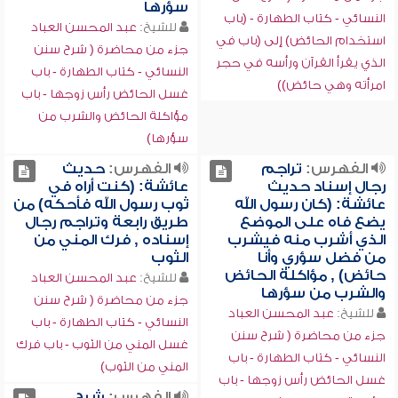
سؤرها
النسائي - كتاب الطهارة - (باب
للشيخ:
عبد المحسن العباد
استخدام الحائض) إلى (باب في
جزء من محاضرة ( شرح سنن
الذي يقرأ القرآن ورأسه في حجر
النسائي - كتاب الطهارة - باب
امرأته وهي حائض))
غسل الحائض رأس زوجها - باب
مؤاكلة الحائض والشرب من
سؤرها)
الفهرس:
تراجم
الفهرس:
حديث
رجال إسناد حديث
عائشة: (كنت أراه في
عائشة: (كان رسول الله
ثوب رسول الله فأحكه) من
يضع فاه على الموضع
طريق رابعة وتراجم رجال
الذي أشرب منه فيشرب
إسناده , فرك المني من
من فضل سؤري وأنا
الثوب
حائض) , مؤاكلة الحائض
للشيخ:
عبد المحسن العباد
والشرب من سؤرها
جزء من محاضرة ( شرح سنن
للشيخ:
عبد المحسن العباد
النسائي - كتاب الطهارة - باب
جزء من محاضرة ( شرح سنن
غسل المني من الثوب - باب فرك
النسائي - كتاب الطهارة - باب
المني من الثوب)
غسل الحائض رأس زوجها - باب
الفهرس:
شرح