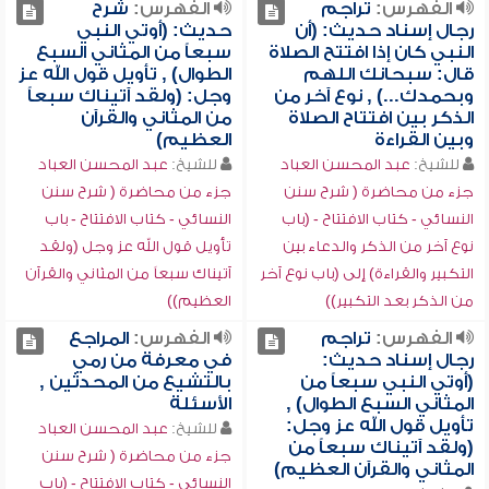
الفهرس:
تراجم
الفهرس:
شرح
رجال إسناد حديث: (أن
حديث: (أوتي النبي
النبي كان إذا افتتح الصلاة
سبعاً من المثاني السبع
قال: سبحانك اللهم
الطوال) , تأويل قول الله عز
وبحمدك...) , نوع آخر من
وجل: (ولقد آتيناك سبعاً
الذكر بين افتتاح الصلاة
من المثاني والقرآن
وبين القراءة
العظيم)
للشيخ:
عبد المحسن العباد
للشيخ:
عبد المحسن العباد
جزء من محاضرة ( شرح سنن
جزء من محاضرة ( شرح سنن
النسائي - كتاب الافتتاح - (باب
النسائي - كتاب الافتتاح - باب
نوع آخر من الذكر والدعاء بين
تأويل قول الله عز وجل (ولقد
التكبير والقراءة) إلى (باب نوع آخر
آتيناك سبعاً من المثاني والقرآن
من الذكر بعد التكبير))
العظيم))
الفهرس:
تراجم
الفهرس:
المراجع
رجال إسناد حديث:
في معرفة من رمي
(أوتي النبي سبعاً من
بالتشيع من المحدثين ,
المثاني السبع الطوال) ,
الأسئلة
تأويل قول الله عز وجل:
للشيخ:
عبد المحسن العباد
(ولقد آتيناك سبعاً من
جزء من محاضرة ( شرح سنن
المثاني والقرآن العظيم)
النسائي - كتاب الافتتاح - (باب