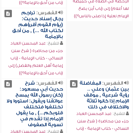
الرخصة في الصلاة في خميصة
(باب من أحق بالإمامة؟))
لها أعلام) إلى (باب أين يضع
الفهرس:
تراجم
الإمام نعليه إذا صلى بالناس؟))
رجال إسناد حديث:
(يؤم القوم أقرؤهم
لكتاب الله ...) , من أحق
بالإمامة
للشيخ:
عبد المحسن العباد
جزء من محاضرة ( شرح سنن
النسائي - كتاب الإمامة - (باب
إمامة أهل العلم والفضل) إلى
(باب من أحق بالإمامة؟))
الفهرس:
المفاضلة
الفهرس:
شرح
بين عثمان وعلي ..
حديث أبي مسعود:
رؤية شرعية , موقف
(كان رسول الله يمسح
الإمام إذا كانوا ثلاثة
عواتقنا ويقول: استووا ولا
والاختلاف في ذلك
تختلفوا فتختلف
قلوبكم...) , ما يقول
للشيخ:
عبد المحسن العباد
الإمام إذا تقدم في
جزء من محاضرة ( شرح سنن
تسوية الصفوف
النسائي - كتاب الإمامة - (باب
للشيخ:
عبد المحسن العباد