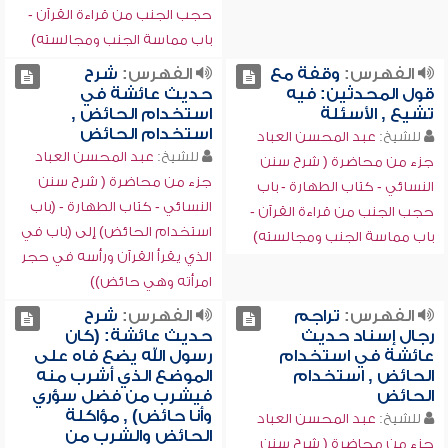
حجب الجنب من قراءة القرآن -
باب مماسة الجنب ومجالسته)
الفهرس:
وقفة مع
الفهرس:
شرح
قول المحدثين: فيه
حديث عائشة في
تشيع , الأسئلة
استخدام الحائض ,
استخدام الحائض
للشيخ:
عبد المحسن العباد
للشيخ:
عبد المحسن العباد
جزء من محاضرة ( شرح سنن
جزء من محاضرة ( شرح سنن
النسائي - كتاب الطهارة - باب
النسائي - كتاب الطهارة - (باب
حجب الجنب من قراءة القرآن -
استخدام الحائض) إلى (باب في
باب مماسة الجنب ومجالسته)
الذي يقرأ القرآن ورأسه في حجر
امرأته وهي حائض))
الفهرس:
تراجم
الفهرس:
شرح
رجال إسناد حديث
حديث عائشة: (كان
عائشة في استخدام
رسول الله يضع فاه على
الحائض , استخدام
الموضع الذي أشرب منه
الحائض
فيشرب من فضل سؤري
وأنا حائض) , مؤاكلة
للشيخ:
عبد المحسن العباد
الحائض والشرب من
جزء من محاضرة ( شرح سنن