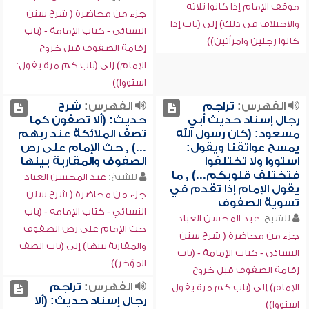
موقف الإمام إذا كانوا ثلاثة
جزء من محاضرة ( شرح سنن
والاختلاف في ذلك) إلى (باب إذا
النسائي - كتاب الإمامة - (باب
كانوا رجلين وامرأتين))
إقامة الصفوف قبل خروج
الإمام) إلى (باب كم مرة يقول:
استووا))
الفهرس:
تراجم
الفهرس:
شرح
رجال إسناد حديث أبي
حديث: (ألا تصفون كما
مسعود: (كان رسول الله
تصف الملائكة عند ربهم
يمسح عواتقنا ويقول:
...) , حث الإمام على رص
استووا ولا تختلفوا
الصفوف والمقاربة بينها
فتختلف قلوبكم...) , ما
للشيخ:
عبد المحسن العباد
يقول الإمام إذا تقدم في
جزء من محاضرة ( شرح سنن
تسوية الصفوف
النسائي - كتاب الإمامة - (باب
للشيخ:
عبد المحسن العباد
حث الإمام على رص الصفوف
جزء من محاضرة ( شرح سنن
والمقاربة بينها) إلى (باب الصف
النسائي - كتاب الإمامة - (باب
المؤخر))
إقامة الصفوف قبل خروج
الفهرس:
تراجم
الإمام) إلى (باب كم مرة يقول:
رجال إسناد حديث: (ألا
استووا))