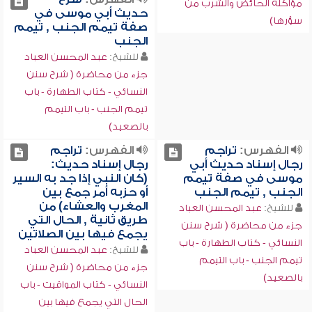
مؤاكلة الحائض والشرب من
حديث أبي موسى في
سؤرها)
صفة تيمم الجنب , تيمم
الجنب
للشيخ:
عبد المحسن العباد
جزء من محاضرة ( شرح سنن
النسائي - كتاب الطهارة - باب
تيمم الجنب - باب التيمم
بالصعيد)
الفهرس:
تراجم
الفهرس:
تراجم
رجال إسناد حديث أبي
رجال إسناد حديث:
موسى في صفة تيمم
(كان النبي إذا جد به السير
الجنب , تيمم الجنب
أو حزبه أمر جمع بين
المغرب والعشاء) من
للشيخ:
عبد المحسن العباد
طريق ثانية , الحال التي
جزء من محاضرة ( شرح سنن
يجمع فيها بين الصلاتين
النسائي - كتاب الطهارة - باب
للشيخ:
عبد المحسن العباد
تيمم الجنب - باب التيمم
جزء من محاضرة ( شرح سنن
بالصعيد)
النسائي - كتاب المواقيت - باب
الحال التي يجمع فيها بين