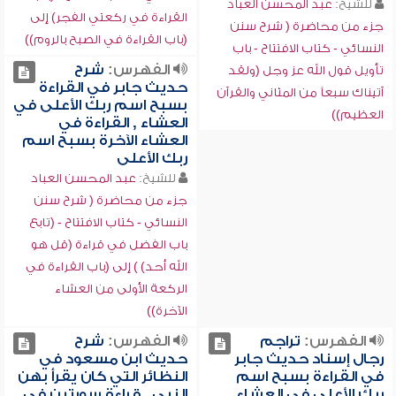
للشيخ:
عبد المحسن العباد
القراءة في ركعتي الفجر) إلى
جزء من محاضرة ( شرح سنن
(باب القراءة في الصبح بالروم))
النسائي - كتاب الافتتاح - باب
الفهرس:
شرح
تأويل قول الله عز وجل (ولقد
حديث جابر في القراءة
آتيناك سبعاً من المثاني والقرآن
بسبح اسم ربك الأعلى في
العظيم))
العشاء , القراءة في
العشاء الآخرة بسبح اسم
ربك الأعلى
للشيخ:
عبد المحسن العباد
جزء من محاضرة ( شرح سنن
النسائي - كتاب الافتتاح - (تابع
باب الفضل في قراءة (قل هو
الله أحد) ) إلى (باب القراءة في
الركعة الأولى من العشاء
الآخرة))
الفهرس:
تراجم
الفهرس:
شرح
رجال إسناد حديث جابر
حديث ابن مسعود في
في القراءة بسبح اسم
النظائر التي كان يقرأ بهن
ربك الأعلى في العشاء ,
النبي , قراءة سورتين في