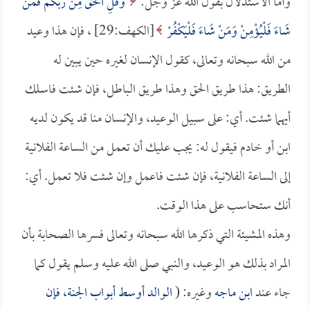
وأما الاستدلال بقول الله عز وجل:
وَقُلِ الْحَقُّ مِنْ رَبِّكُمْ فَمَنْ
شَاءَ فَلْيُؤْمِنْ وَمَنْ شَاءَ فَلْيَكْفُرْ
[الكهف:29] ، فإن هذا وعيد
من الله سبحانه وتعالى، كقول الإنسان لغيره حين يبين له
الطريق: هذا طريق الحق وهذا طريق الباطل، فإن شئت فاسلك
أيهما شئت. أي: على سبيل الوعيد، والإنسان منا قد يكون لديه
ابن أو خادم فيقول له: يجب عليك أن تعمل من الساعة الفلانية
إلى الساعة الفلانية، فإن شئت فاعمل وإن شئت فلا تعمل. أي:
أنك ستحاسب على هذا الوقت.
وهذه المشيئة التي ذكرها الله سبحانه وتعالى فسرها الصحابة بأن
المراد بذلك هو الوعيد، والنبي صلى الله عليه وسلم يقول كما
جاء عند
ابن ماجه
وغيره: (
الوالد أوسط أبواب الجنة، فإن