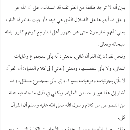
يبين أنه لا توجد طائفة من الطوائف قد استدلت على أن الله عز
وجل قد أجبرها على الضلال الذي هي فيه، فأوجبت بدخولها النار،
يعني: أنهم خارجون حتى عن جمهور أهل النار مع كونهم كفروا بالله
سبحانه وتعالى.
ونحن نقول: إن القرآن غائي, بمعنى: أنه يأتي بمجموع وغايات
المعاني، ولا يأتي بتفصيلها، ومعنى (غائي) في كلام العلماء: أن القرآن
لا يأتي بجزئيات وفرعيات يسيرة, وإنما يأتي بمجموع مسائل، وقد
أشار إلى هذا غير واحد من العلماء, ويكفي في ذلك ما جاء فيه جملة
من النصوص من كلام رسول الله صلى الله عليه وسلم أن القرآن
كلي.
وللنبي صلى الله عليه وسلم جملة من الأحاديث الكلية التي يندرج