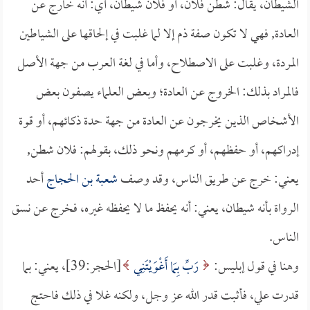
الشيطان، يقال: شطن فلان، أو فلان شيطان، أي: أنه خارج عن
العادة, فهي لا تكون صفة ذم إلا لما غلبت في إلحاقها على الشياطين
المردة، وغلبت على الاصطلاح، وأما في لغة العرب من جهة الأصل
فالمراد بذلك: الخروج عن العادة؛ وبعض العلماء يصفون بعض
الأشخاص الذين يخرجون عن العادة من جهة حدة ذكائهم، أو قوة
إدراكهم، أو حفظهم، أو كرمهم ونحو ذلك، بقولهم: فلان شطن,
يعني: خرج عن طريق الناس، وقد وصف
شعبة بن الحجاج
أحد
الرواة بأنه شيطان، يعني: أنه يحفظ ما لا يحفظه غيره، فخرج عن نسق
الناس.
وهنا في قول إبليس:
رَبِّ بِمَا أَغْوَيْتَنِي
[الحجر:39]، يعني: بما
قدرت علي، فأثبت قدر الله عز وجل، ولكنه غلا في ذلك فاحتج