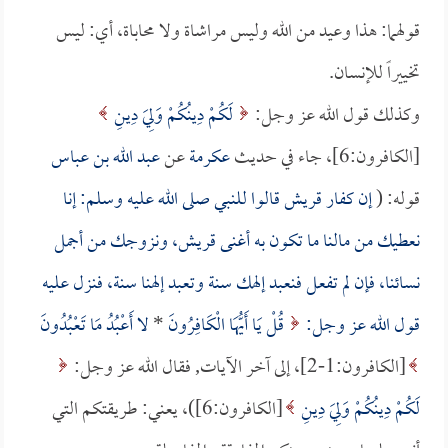
قولهما: هذا وعيد من الله وليس مراشاة ولا محاباة، أي: ليس
تخييراً للإنسان.
وكذلك قول الله عز وجل:
لَكُمْ دِينُكُمْ وَلِيَ دِينِ
[الكافرون:6]، جاء في حديث
عكرمة
عن
عبد الله بن عباس
قوله: (
إن كفار قريش قالوا للنبي صلى الله عليه وسلم: إنا
نعطيك من مالنا ما تكون به أغنى قريش، ونزوجك من أجمل
نسائنا، فإن لم تفعل فنعبد إلهك سنة وتعبد إلهنا سنة، فنزل عليه
قول الله عز وجل:
قُلْ يَا أَيُّهَا الْكَافِرُونَ
*
لا أَعْبُدُ مَا تَعْبُدُونَ
[الكافرون:1-2]، إلى آخر الآيات, فقال الله عز وجل:
لَكُمْ دِينُكُمْ وَلِيَ دِينِ
[الكافرون:6])، يعني: طريقتكم التي