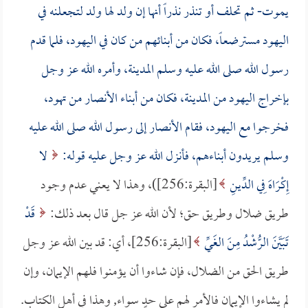
يموت- ثم تحلف أو تنذر نذراً أنها إن ولد لها ولد لتجعلنه في
اليهود مسترضعاً، فكان من أبنائهم من كان في اليهود، فلما قدم
رسول الله صلى الله عليه وسلم المدينة، وأمره الله عز وجل
بإخراج اليهود من المدينة، فكان من أبناء الأنصار من تهود،
فخرجوا مع اليهود، فقام الأنصار إلى رسول الله صلى الله عليه
وسلم يريدون أبناءهم، فأنزل الله عز وجل عليه قوله:
لا
إِكْرَاهَ فِي الدِّينِ
[البقرة:256])، وهذا لا يعني عدم وجود
طريق ضلال وطريق حق؛ لأن الله عز جل قال بعد ذلك:
قَدْ
تَبَيَّنَ الرُّشْدُ مِنَ الغَيِّ
[البقرة:256]، أي: قد بين الله عز وجل
طريق الحق من الضلال، فإن شاءوا أن يؤمنوا فلهم الإيمان، وإن
لم يشاءوا الإيمان فالأمر لهم على حدٍ سواء, وهذا في أهل الكتاب.