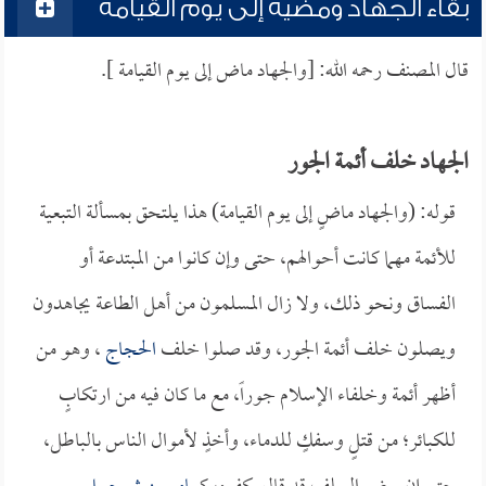
بقاء الجهاد ومضيه إلى يوم القيامة
قال المصنف رحمه الله: [والجهاد ماض إلى يوم القيامة ].
الجهاد خلف أئمة الجور
قوله: (والجهاد ماضٍ إلى يوم القيامة) هذا يلتحق بمسألة التبعية
للأئمة مهما كانت أحوالهم، حتى وإن كانوا من المبتدعة أو
الفساق ونحو ذلك، ولا زال المسلمون من أهل الطاعة يجاهدون
ويصلون خلف أئمة الجور، وقد صلوا خلف
الحجاج
، وهو من
أظهر أئمة وخلفاء الإسلام جوراً، مع ما كان فيه من ارتكابٍ
للكبائر؛ من قتلٍ وسفكٍ للدماء، وأخذٍ لأموال الناس بالباطل،