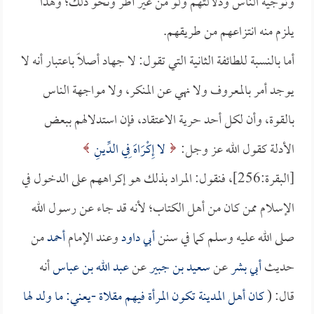
وتوجيه الناس ودلالتهم ولو من غير أطر ونحو ذلك؛ وهذا
يلزم منه انتزاعهم من طريقهم.
أما بالنسبة للطائفة الثانية التي تقول: لا جهاد أصلاً باعتبار أنه لا
يوجد أمر بالمعروف ولا نهي عن المنكر، ولا مواجهة الناس
بالقوة، وأن لكل أحد حرية الاعتقاد، فإن استدلالهم ببعض
الأدلة كقول الله عز وجل:
لا إِكْرَاهَ فِي الدِّينِ
[البقرة:256]، فنقول: المراد بذلك هو إكراههم على الدخول في
الإسلام ممن كان من أهل الكتاب؛ لأنه قد جاء عن رسول الله
صلى الله عليه وسلم كما في سنن
أبي داود
وعند الإمام
أحمد
من
حديث
أبي بشر
عن
سعيد بن جبير
عن
عبد الله بن عباس
أنه
قال: (
كان أهل المدينة تكون المرأة فيهم مقلاة -يعني: ما ولد لها