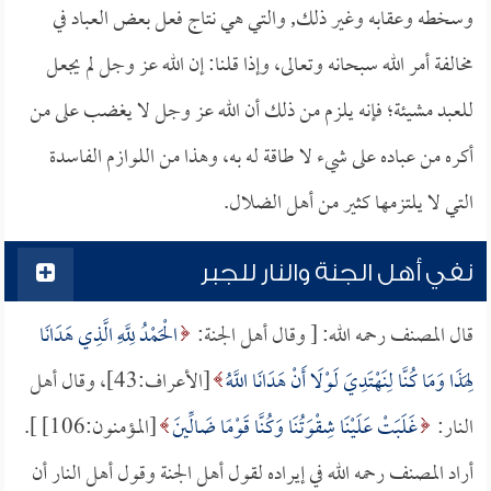
وسخطه وعقابه وغير ذلك, والتي هي نتاج فعل بعض العباد في
مخالفة أمر الله سبحانه وتعالى، وإذا قلنا: إن الله عز وجل لم يجعل
للعبد مشيئة؛ فإنه يلزم من ذلك أن الله عز وجل لا يغضب على من
أكره من عباده على شيء لا طاقة له به، وهذا من اللوازم الفاسدة
التي لا يلتزمها كثير من أهل الضلال.
نفي أهل الجنة والنار للجبر
قال المصنف رحمه الله: [ وقال أهل الجنة:
الْحَمْدُ لِلَّهِ الَّذِي هَدَانَا
لِهَذَا وَمَا كُنَّا لِنَهْتَدِيَ لَوْلَا أَنْ هَدَانَا اللَّهُ
[الأعراف:43]، وقال أهل
النار:
غَلَبَتْ عَلَيْنَا شِقْوَتُنَا وَكُنَّا قَوْمًا ضَالِّينَ
[المؤمنون:106] ].
أراد المصنف رحمه الله في إيراده لقول أهل الجنة وقول أهل النار أن