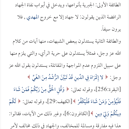
الطائفة الأولى: الجبرية بأنواعها، ويدخل في أبواب نفاة الجهاد
الرافضة الذين يقولون: لا جهاد إلا مع خروج
المهدي
, فلا
يرون سيفاً.
والطائفة الثانية يستدلون ببعض الشبهات، منها آيات من كلام
الله عز وجل، فمثلاً يستدلون على حرية الرأي، والتي يلزم منها
على سبيل اللزوم عدم المواجهة والمقاتلة، يستدلون بقول الله عز
وجل:
لا إِكْرَاهَ فِي الدِّينِ قَدْ تَبَيَّنَ الرُّشْدُ مِنَ الغَيِّ
[البقرة:256]، وقوله تعالى:
وَقُلِ الْحَقُّ مِنْ رَبِّكُمْ فَمَنْ شَاءَ
فَلْيُؤْمِنْ وَمَنْ شَاءَ فَلْيَكْفُرْ
[الكهف:29]، وقوله تعالى:
لَكُمْ
دِينُكُمْ وَلِيَ دِينِ
[الكافرون:6]، وغير ذلك من الآيات، فقالوا:
هذا فيه مفارقة ومسالمة للمخالف، والجهاد في ذلك مخالف لأمر