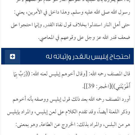
رسول الله صلى الله عليه وسلم, وهذا داخل في الأمرين، يعني:
حتى أهل النار استدلوا بخلاف قول نفاة القدر, وإنما احتجوا على
ضعف قدر الله عز وجل على وقوعهم في المعاصي.
احتجاج إبليس بالقدر وإثباته له
قال المصنف رحمه الله: [وقال أخوهم إبليس لعنه الله: ((رَبِّ بِمَا
أَغْوَيْتَنِي))[الحجر: 39]].
أورد المصنف رحمه الله بعد ذلك قول إبليس ووصفه بأنه أخوهم
وذكر اللعنة أيضاً، وقد تقدم الكلام على لعن إبليس، والمراد بإبليس
هو من البلس، والمراد بذلك: الخروج عن الطاعة, وهو بمعنى: