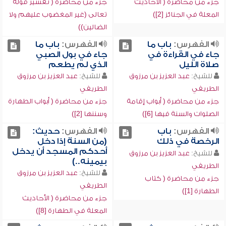
جزء من محاضرة ( الأحاديث
جزء من محاضرة ( تفسير قوله
المعلة في الجنائز [2])
تعالى (غير المغضوب عليهم ولا
الضالين))
الفهرس:
باب ما
الفهرس:
باب ما
جاء في القراءة في
جاء في بول الصبي
صلاة الليل
الذي لم يطعم
للشيخ:
عبد العزيز بن مرزوق
للشيخ:
عبد العزيز بن مرزوق
الطريفي
الطريفي
جزء من محاضرة ( أبواب إقامة
جزء من محاضرة ( أبواب الطهارة
الصلوات والسنة فيها [6])
وسننها [2])
الفهرس:
باب
الفهرس:
حديث:
الرخصة في ذلك
(من السنة إذا دخل
أحدكم المسجد أن يدخل
للشيخ:
عبد العزيز بن مرزوق
بيمينه..)
الطريفي
للشيخ:
عبد العزيز بن مرزوق
جزء من محاضرة ( كتاب
الطريفي
الطهارة [1])
جزء من محاضرة ( الأحاديث
المعلة في الطهارة [8])