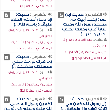
المعلة في الصلاة [6])
الفهرس:
حديث ابن
الفهرس:
حديث:
عمر: (كنت أبيت في
(إذا دخل أحدكم الخلاء
مسجد رسول الله وكنت
فليقل: باسم الله...)
شاباً أعزب وكانت الكلاب
للشيخ:
عبد العزيز بن مرزوق
تقبل وتدبر...)
الطريفي
للشيخ:
عبد العزيز بن مرزوق
جزء من محاضرة ( الأحاديث
الطريفي
المعلة في الطهارة [7])
جزء من محاضرة ( الأحاديث
الفهرس:
حديث:
المعلة في الطهارة [7])
(ما ضرك لو مت قبلي
فغسلتك وكفنتك ..)
للشيخ:
عبد العزيز بن مرزوق
الطريفي
جزء من محاضرة ( الأحاديث
المعلة في الجنائز [1])
الفهرس:
حديث:
الفهرس:
حديث
(أن رسول الله كفن في
تكفين رسول الله صلى
ثلاثة أثواب وإزار ولفافة ...)
الله عليه وسلم في ثوبين