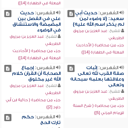
المعلة في الطهارة [14])
الفهرس:
حديث أبي
الفهرس:
حديث
سعيد: (لا وضوء لمن
علي في الفصل بين
لم يذكر اسم الله عليه)
المضمضة والاستنشاق
في الوضوء
للشيخ:
عبد العزيز بن مرزوق
للشيخ:
عبد العزيز بن مرزوق
الطريفي
الطريفي
جزء من محاضرة ( الأحاديث
جزء من محاضرة ( الأحاديث
المعلة في الطهارة [14])
المعلة في الطهارة [14])
الفهرس:
إثبات
الفهرس:
إجماع
صفة القرب لله تعالى
الصحابة أن القرآن كلام
وعلاقتها بعلمه سبحانه
الله غير مخلوق
وتعالى
للشيخ:
عبد العزيز بن مرزوق
للشيخ:
عبد العزيز بن مرزوق
الطريفي
الطريفي
جزء من محاضرة ( حائية ابن أبي
جزء من محاضرة ( شرح السنة
داود [2])
للإمام المزني [5])
الفهرس:
حكم
تارك الحج