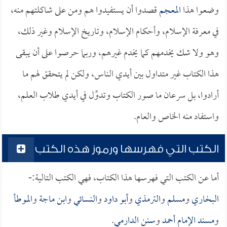
وضعوا هذا
المعجم
قصدوا أن يستفيدوا هم ومن على شاكلتهم منه،
في معرفة الإسلام، وأحكام الإسلام، وتاريخ الإسلام وغير ذلك،
وهو ولا شك يخدمهم كما يخدم غيرهم، وربما حرصوا على أن يبقى
هذا الكتاب غير متداول بين أيدي الناس، ولكن لم يتحقق لهم ما
أرادوا، بل سرعان ما صور الكتاب وتدوِّل في أيدي طلاب العلم،
واستفاد منه الخاص والعام.
الكتب التي فهرسها ورموز هذه الكتب
أما عن الكتب التي فهرسها هذا الكتاب، فهي الكتب التالية:-
البخاري
و
مسلم
و
الترمذي
و
أبو داود
و
النسائي
و
ابن ماجة
و
الموطأ
و
مسند الإمام أحمد
و
سنن الدارمي
.