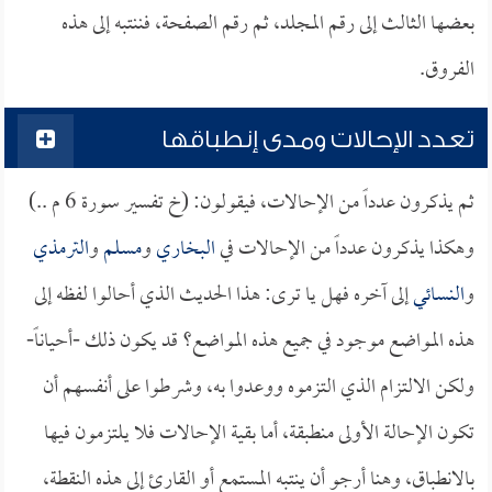
بعضها الثالث إلى رقم المجلد، ثم رقم الصفحة، فننتبه إلى هذه
الفروق.
تعدد الإحالات ومدى إنطباقها
ثم يذكرون عدداً من الإحالات، فيقولون: (خ تفسير سورة 6 م ..)
وهكذا يذكرون عدداً من الإحالات في
البخاري
و
مسلم
و
الترمذي
و
النسائي
إلى آخره فهل يا ترى: هذا الحديث الذي أحالوا لفظه إلى
هذه المواضع موجود في جميع هذه المواضع؟ قد يكون ذلك -أحياناً-
ولكن الالتزام الذي التزموه ووعدوا به، وشرطوا على أنفسهم أن
تكون الإحالة الأولى منطبقة، أما بقية الإحالات فلا يلتزمون فيها
بالانطباق، وهنا أرجو أن ينتبه المستمع أو القارئ إلى هذه النقطة،