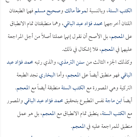
الكتب الستة
، وبالنسبة لـ
موطأ مالك
و
صحيح مسلم
فهما الطبعتان
اللتان أخرجهما
محمد فؤاد عبد الباقي
، وهما منطبقتان تمام الانطباق
على
المعجم
، بل الأصح أن نقول إنهما عملتا أصلاً من أجل المراجعة
عليهما في
المعجم
، فلا إشكال في ذلك.
وكذلك الجزء الثالث من
سنن الترمذي
، والذي رتبه
محمد فؤاد عبد
الباقي
فهو منطبق أيضاً على
المعجم
، وأما
البخاري
نجد الطبعة
التركية وهي المصورة مع
الكتب الستة
منطبقة أيضاً مع
المعجم
.
أيضاً
ابن ماجة
نفس المطبوع بتحقيق
محمد فؤاد عبد الباقي
والمصور
مع
الكتب الستة
، ينطبق تمام الانطباق مع
المعجم
، بل هو عمل
منطبق للمراجعة عليه في
المعجم
.