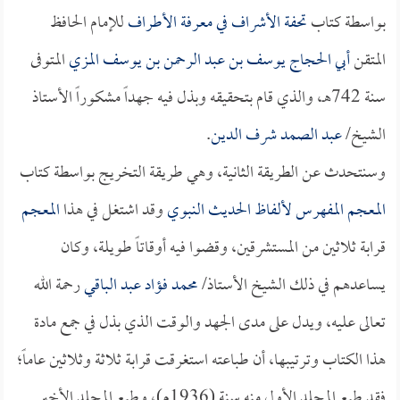
بواسطة كتاب
تحفة الأشراف في معرفة الأطراف
للإمام الحافظ
المتقن
أبي الحجاج يوسف بن عبد الرحمن بن يوسف المزي
المتوفى
سنة 742هـ، والذي قام بتحقيقه وبذل فيه جهداً مشكوراً الأستاذ
الشيخ/
عبد الصمد شرف الدين
.
وسنتحدث عن الطريقة الثانية، وهي طريقة التخريج بواسطة كتاب
المعجم المفهرس لألفاظ الحديث النبوي
وقد اشتغل في هذا
المعجم
قرابة ثلاثين من المستشرقين، وقضوا فيه أوقاتاً طويلة، وكان
يساعدهم في ذلك الشيخ الأستاذ/
محمد فؤاد عبد الباقي
رحمة الله
تعالى عليه، ويدل على مدى الجهد والوقت الذي بذل في جمع مادة
هذا الكتاب وترتيبها، أن طباعته استغرقت قرابة ثلاثة وثلاثين عاماً؛
فقد طبع المجلد الأول منه سنة (1936م)، وطبع المجلد الأخير