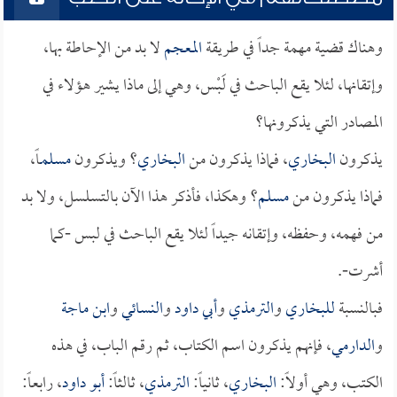
وهناك قضية مهمة جداً في طريقة
المعجم
لا بد من الإحاطة بها،
وإتقانها، لئلا يقع الباحث في لَبْس، وهي إلى ماذا يشير هؤلاء في
المصادر التي يذكرونها؟
يذكرون
البخاري
، فماذا يذكرون من
البخاري
؟ ويذكرون
مسلم
ـاً،
فماذا يذكرون من
مسلم
؟ وهكذا، فأذكر هذا الآن بالتسلسل، ولا بد
من فهمه، وحفظه، وإتقانه جيداً لئلا يقع الباحث في لبس -كما
أشرت-.
فبالنسبة
للبخاري
و
الترمذي
و
أبي داود
و
النسائي
و
ابن ماجة
و
الدارمي
، فإنهم يذكرون اسم الكتاب، ثم رقم الباب، في هذه
الكتب، وهي أولاً:
البخاري
، ثانياً:
الترمذي
، ثالثاً:
أبو داود
، رابعاً: