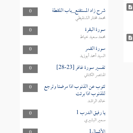
شرح زاد المستقنع_باب اللقطة
0
محمد مختار الشنقيطي
سورة البقرة
0
محمد سعيد خياط
سورة القمر
0
السيد أحمد أبوزيد
تفسير سورة غافر [23-28]
0
المنتصر الكتاني
تتوب عن الذنوب اذا مرضتا وترجع
0
للذنوب اذا برئت
خالد الراشد
يا رفيق الدرب 1
0
سمير البشيري
الأشبال1
0