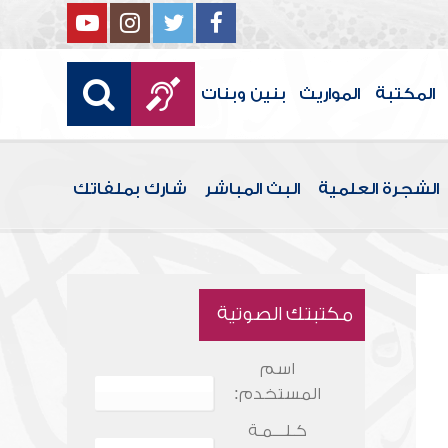
المكتبة
المواريث
بنين وبنات
الشجرة العلمية
البث المباشر
شارك بملفاتك
مكتبتك الصوتية
اسم
المستخدم:
كـلـــمـة