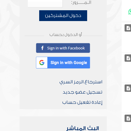
الـمـــــرور:
دخول المشتركين
أو الدخول بحساب
استرجاع الرمز السري
تسجيل عضو جديد
إعادة تفعيل حساب
البث المباشر