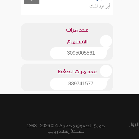
أبو عبد الملك
عدد مرات
الاستماع
3095005561
عدد مرات الحفظ
839741577
زوار
جميع الحقوق محفوظة © 2026 - 1998
لشبكة إسلام ويب