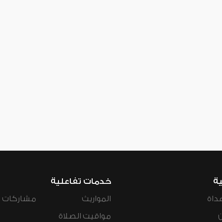
ية
خدمات تفاعلية
داة
المواريث
مشاركات ال
مواقيت الصلاة