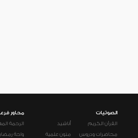
الصوتيات
محاور فرع
القرآن الكريم
أناشيد
الرحمة المه
محاضرات ودروس
متون علمية
واحة رمضان