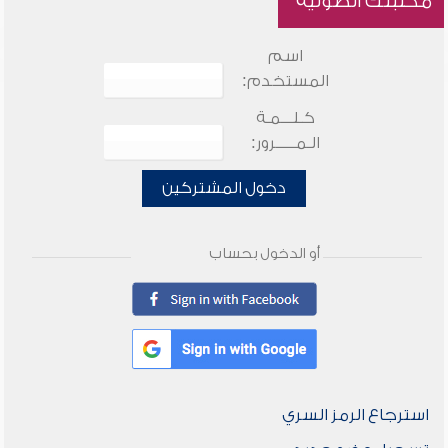
مكتبتك الصوتية
اسم
المستخدم:
كـلـــمـة
الـمـــــرور:
دخول المشتركين
أو الدخول بحساب
استرجاع الرمز السري