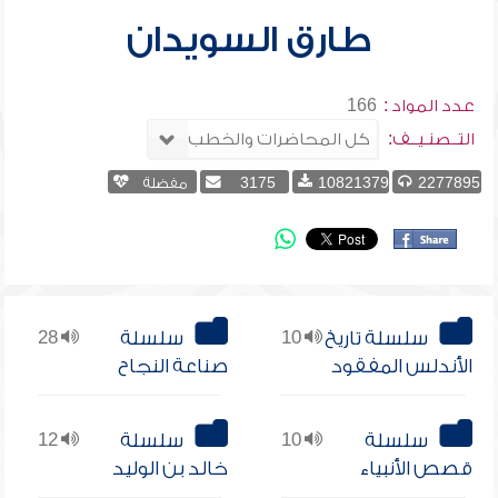
طارق السويدان
عدد المواد :
166
التــصنـيــف:
2277895
10821379
3175
مفضلة
سلسلة تاريخ
10
سلسلة
28
الأندلس المفقود
صناعة النجاح
سلسلة
10
سلسلة
12
قصص الأنبياء
خالد بن الوليد