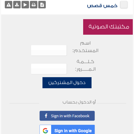
خمس قصص
مكتبتك الصوتية
اسم
المستخدم:
كـلـــمـة
الـمـــــرور:
دخول المشتركين
أو الدخول بحساب