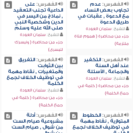
الفهرس:
عدم
الفهرس:
على
تجاوب بعض النساء
الداعية تجنب التعقيد
مع الدعوة , عقبات في
, نماذج من اليسر في
طريق الدعوة
الدين وشخصية النبي
صلى الله عليه وسلم
للشيخ:
سلمان العودة
للشيخ:
سلمان العودة
جزء من محاضرة ( هموم فتاة
جزء من محاضرة ( ونيسرك
ملتزمة)
لليسرى)
الفهرس:
التكفير
الفهرس:
التفريق
عند أهل السنة
بين الثوابت
والجماعة , الأسئلة
والمتغيرات , نقاط مهمة
في توظيف الخلاف لجمع
للشيخ:
سلمان العودة
الكلمة
جزء من محاضرة ( كلمة في
للشيخ:
سلمان العودة
جمع الكلمة)
جزء من محاضرة ( كلمة في
جمع الكلمة)
الفهرس:
الخطوط
الفهرس:
أدلة
المتوازية , نقاط مهمة
مشروعية صيام الست
في توظيف الخلاف لجمع
من شوال , صيام الست