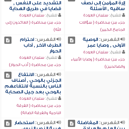
إزرة المؤمن إلى نصف
التشديد على النفس ,
ساقيه , الأسئلة
قضايا في طريق الهداية
للشيخ:
سلمان العودة
للشيخ:
سلمان العودة
جزء من محاضرة ( سؤالات
جزء من محاضرة ( العائدون إلى
الجامع الكبير)
الله)
الفهرس:
الوصية
الفهرس:
احترام
الأولى , وصايا عمر
الطرف الآخر , آداب
الحوار
للشيخ:
سلمان العودة
للشيخ:
سلمان العودة
جزء من محاضرة ( وصايا الأنبياء
جزء من محاضرة ( أدب الحوار)
والصالحين)
الفهرس:
الانتفاع
الجزئي بالوحي , أصناف
الناس بالنسبة لانتفاعهم
بالوحي بعد جيل الصحابة
للشيخ:
سلمان العودة
جزء من محاضرة ( الفرقة
الناجية والفرقة الضالة)
الفهرس:
المفاضلة
الفهرس:
استحضار
بين العلم والعبادة ,
هيبة النص النبوي ,