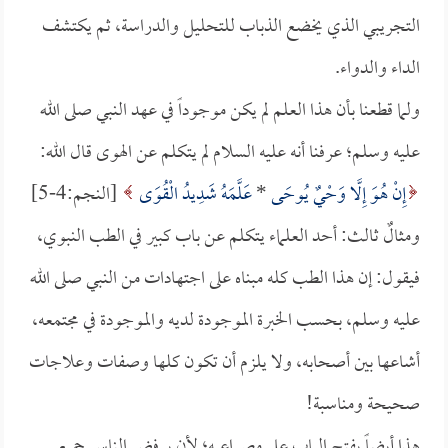
التجريبي الذي يخضع الذباب للتحليل والدراسة، ثم يكتشف
الداء والدواء.
ولما قطعنا بأن هذا العلم لم يكن موجوداً في عهد النبي صلى الله
عليه وسلم؛ عرفنا أنه عليه السلام لم يتكلم عن الهوى قال الله:
إِنْ هُوَ إِلَّا وَحْيٌ يُوحَى
*
عَلَّمَهُ شَدِيدُ الْقُوَى
[النجم:4-5]
ومثالٌ ثالث: أحد العلماء يتكلم عن باب كبير في الطب النبوي،
فيقول: إن هذا الطب كله مبناه على اجتهادات من النبي صلى الله
عليه وسلم، بحسب الخبرة الموجودة لديه والموجودة في مجتمعه،
أشاعها بين أصحابه، ولا يلزم أن تكون كلها وصفات وعلاجات
صحيحة ومناسبة!
هذا أيضاً يفتح الباب على مصراعيه؛ لأن يرفض الناس جميع