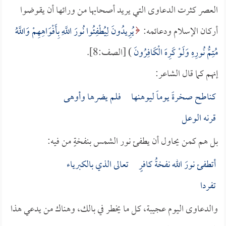
العصر كثرت الدعاوى التي يريد أصحابها من ورائها أن يقوضوا
أركان الإسلام ودعائمه:
يُرِيدُونَ لِيُطْفِئُوا نُورَ اللَّهِ بِأَفْوَاهِهِمْ وَاللَّهُ
مُتِمُّ نُورِهِ وَلَوْ كَرِهَ الْكَافِرُونَ
) [الصف:8].
إنهم كما قال الشاعر:
كناطح صخرةً يوماً ليوهنها فلم يضرها وأوهى
قرنه الوعل
بل هم كمن يحاول أن يطفئ نور الشمس بنفخةٍ من فيه:
أتطفئ نورَ الله نفخةُ كافرٍ تعالى الذي بالكبرياء
تفردا
والدعاوى اليوم عجيبة، كل ما يخطر في بالك، وهناك من يدعي هذا