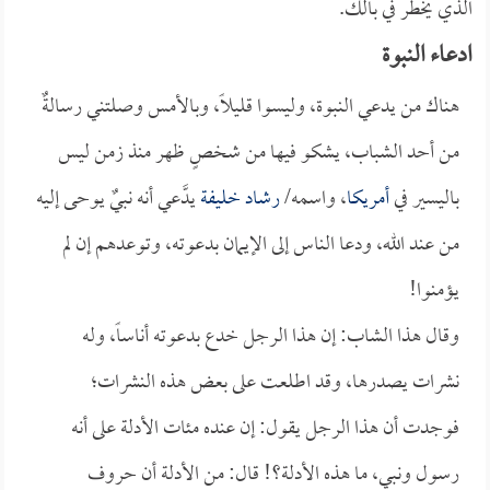
الذي يخطر في بالك.
ادعاء النبوة
هناك من يدعي النبوة، وليسوا قليلاً، وبالأمس وصلتني رسالةٌ
من أحد الشباب، يشكو فيها من شخصٍ ظهر منذ زمن ليس
باليسير في
أمريكا
، واسمه/
رشاد خليفة
يدَّعي أنه نبيٌ يوحى إليه
من عند الله، ودعا الناس إلى الإيمان بدعوته، وتوعدهم إن لم
يؤمنوا!
وقال هذا الشاب: إن هذا الرجل خدع بدعوته أناساً، وله
نشرات يصدرها، وقد اطلعت على بعض هذه النشرات؛
فوجدت أن هذا الرجل يقول: إن عنده مئات الأدلة على أنه
رسول ونبي، ما هذه الأدلة؟! قال: من الأدلة أن حروف