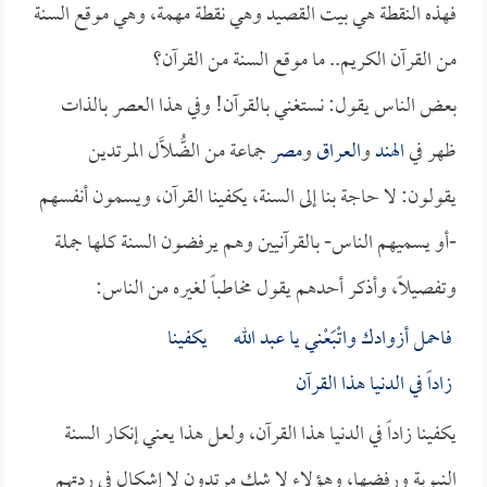
فهذه النقطة هي بيت القصيد وهي نقطة مهمة، وهي موقع السنة
من القرآن الكريم.. ما موقع السنة من القرآن؟
بعض الناس يقول: نستغني بالقرآن! وفي هذا العصر بالذات
ظهر في
الهند
و
العراق
و
مصر
جماعة من الضُّلَّال المرتدين
يقولون: لا حاجة بنا إلى السنة، يكفينا القرآن، ويسمون أنفسهم
-أو يسميهم الناس- بالقرآنيين وهم يرفضون السنة كلها جملة
وتفصيلاً، وأذكر أحدهم يقول مخاطباً لغيره من الناس:
فاحمل أزوادك واتْبَعْني يا عبد الله يكفينا
زاداً في الدنيا هذا القرآن
يكفينا زاداً في الدنيا هذا القرآن، ولعل هذا يعني إنكار السنة
النبوية ورفضها، وهؤلاء لا شك مرتدون لا إشكال في ردتهم