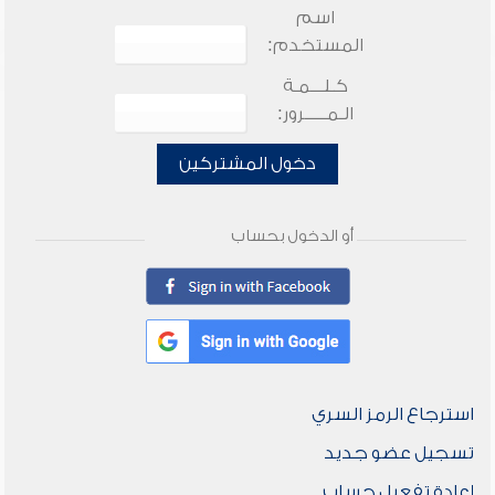
اسم
المستخدم:
كـلـــمـة
الـمـــــرور:
دخول المشتركين
أو الدخول بحساب
استرجاع الرمز السري
تسجيل عضو جديد
إعادة تفعيل حساب