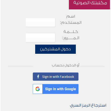
مكتبتك الصوتية
اسم
المستخدم:
كـلـــمـة
الـمـــــرور:
دخول المشتركين
أو الدخول بحساب
استرجاع الرمز السري