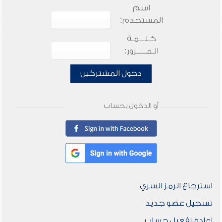
اسم
المستخدم:
كـلـــمـة
الـمـــــرور:
دخول المشتركين
أو الدخول بحساب
استرجاع الرمز السري
تسجيل عضو جديد
إعادة تفعيل حساب