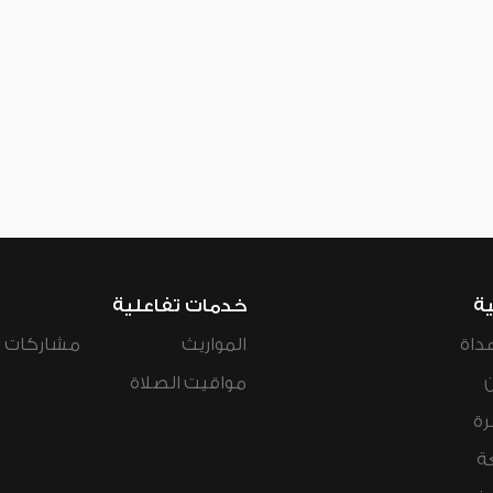
ية
خدمات تفاعلية
داة
المواريث
مشاركات ال
مواقيت الصلاة
رة
ة