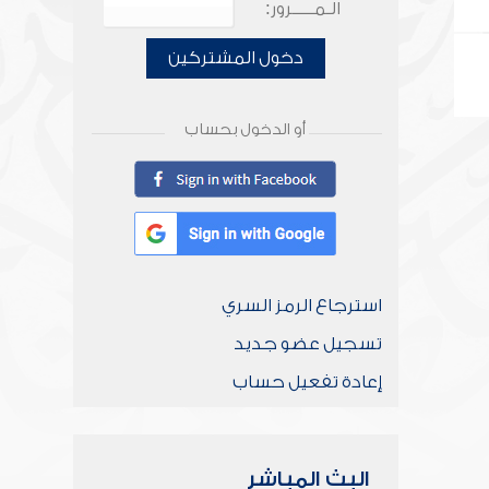
الـمـــــرور:
دخول المشتركين
أو الدخول بحساب
استرجاع الرمز السري
تسجيل عضو جديد
إعادة تفعيل حساب
البث المباشر