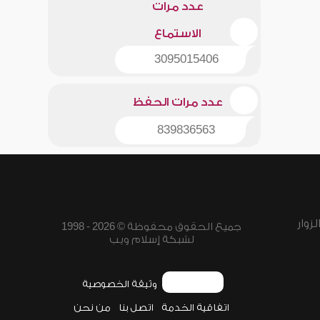
عدد مرات
الاستماع
3095015406
عدد مرات الحفظ
839836563
زوار
جميع الحقوق محفوظة © 2026 - 1998
لشبكة إسلام ويب
وثيقة الخصوصية
اتفاقية الخدمة
اتصل بنا
من نحن