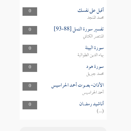
أقبل على نفسك
0
محمد المنجد
تفسير سورة النمل [88-93]
0
المنتصر الكتاني
سورة البينة
0
بهاء الدين الطوالبة
سورة هود
0
محمد جبريل
الأذان- بصوت أحمد الحراسيس
0
أحمد الحراسيس
أناشيد رمضان
0
(...)