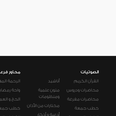
الصوتيات
محاور فرع
القرآن الكريم
أناشيد
الرحمة المه
محاضرات ودروس
متون علمية
واحة رمضان
ومنظومات
محاضرات مفرغة
الحج و العم
مختارات من الأذان
خطب جمعة
خطب جمع
أدعية و أذكار