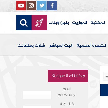
المكتبة
المواريث
بنين وبنات
الشجرة العلمية
البث المباشر
شارك بملفاتك
مكتبتك الصوتية
اسم
المستخدم:
كـلـــمـة