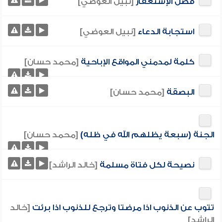
فضل الإستغفار
[نبيل العوضي]
استجابة الدعاء
[نبيل العوضي]
كلمة لمدمني المواقع الإباحية
[محمد حسان]
البصقة
[محمد حسان]
الجنة (سبعة يظلهم الله في ظله)
[محمد حسان]
نصيحة لكل فتاة مسلمة
[خالد الراشد]
تتوب عن الذنوب اذا مرضتا وترجع للذنوب اذا برئت
[خالد
الراشد]