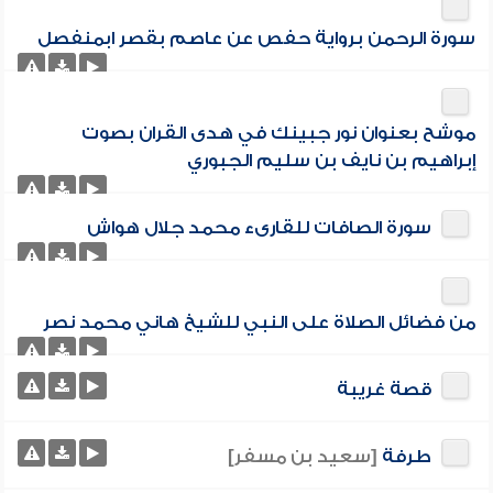
سورة الرحمن برواية حفص عن عاصم بقصر ابمنفصل
موشح بعنوان نور جبينك في هدى القران بصوت
إبراهيم بن نايف بن سليم الجبوري
سورة الصافات للقارىء محمد جلال هواش
من فضائل الصلاة على النبي للشيخ هاني محمد نصر
قصة غريبة
طرفة
[سعيد بن مسفر]