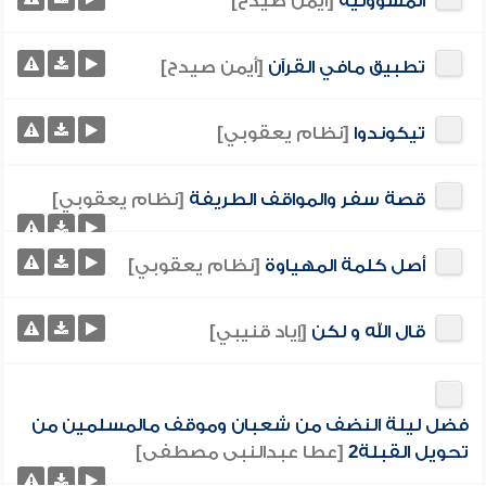
المسؤولية
[أيمن صيدح]
تطبيق مافي القرآن
[أيمن صيدح]
تيكوندوا
[نظام يعقوبي]
قصة سفر والمواقف الطريفة
[نظام يعقوبي]
أصل كلمة المهياوة
[نظام يعقوبي]
قال الله و لكن
[إياد قنيبي]
فضل ليلة النضف من شعبان وموقف مالمسلمين من
تحويل القبلة2
[عطا عبدالنبى مصطفى]