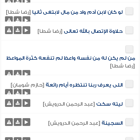
لو كان لابن آدم واد من مال لابتغى ثانيا
[رضا شطا]
حلاوة الإتصال بالله تعالى
[رضا شطا]
من لم يكن له من نفسه واعظ لم تنفعه كثرة المواعظ
[رضا شطا]
اللى يعرف ربنا تنتظره أيام رائعة
[حازم شومان]
ليته سكت
[عبد الرحمن الدرويش]
السجينة
[عبد الرحمن الدرويش]