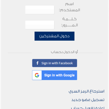
اسم
المستخدم:
كـلـــمـة
الـمـــــرور:
دخول المشتركين
أو الدخول بحساب
استرجاع الرمز السري
تسجيل عضو جديد
إعادة تفعيل حساب